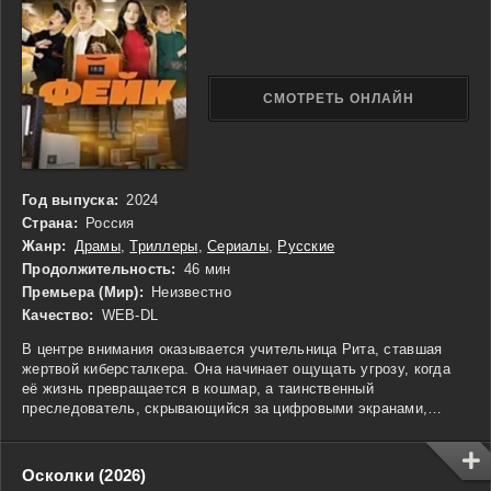
СМОТРЕТЬ ОНЛАЙН
Год выпуска:
2024
Страна:
Россия
Жанр:
Драмы
,
Триллеры
,
Сериалы
,
Русские
Продолжительность:
46 мин
Премьера (Мир):
Неизвестно
Качество:
WEB-DL
В центре внимания оказывается учительница Рита, ставшая
жертвой киберсталкера. Она начинает ощущать угрозу, когда
её жизнь превращается в кошмар, а таинственный
преследователь, скрывающийся за цифровыми экранами,
наносит удары по самым уязвимым аспектам её
существования. Работа, отношения с учениками, друзья, семья
и личная самооценка — всё это становится мишенью для
Осколки (2026)
манипуляций её врага. Рита решает разобраться, кто стоит за