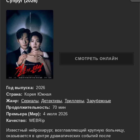
Супруг (2026)
лишь начало: погружаясь в новый мир, парень узнаёт о
скрытых угрозах, древних конфликтах и о том, что быть героем
— значит не только защищать, но и преодолевать свои страхи.
СМОТРЕТЬ ОНЛАЙН
Год выпуска:
2026
Страна:
Корея Южная
Жанр:
Сериалы
,
Детективы
,
Триллеры
,
Зарубежные
Продолжительность:
70 мин
Премьера (Мир):
4 июля 2026
Качество:
WEBRip
Известный нейрохирург, возглавляющий крупную больницу,
оказывается в центре драматических событий после