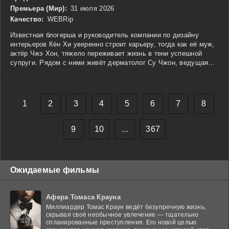
Премьера (Мир):
31 июля 2026
Качество:
WEBRip
Известная блогерша и руководитель компании по дизайну
интерьеров Кён Хи уверенно строит карьеру, тогда как её муж,
актёр Чжэ Хон, тяжело переживает жизнь в тени успешной
супруги. Рядом с ними живёт дерматолог Су Чжон, ведущая
непростую борьбу с бывшим мужем Бо Соном, который всеми
силами пытается вернуть опеку над дочерью. Неожиданная
тайна связывает судьбы обеих семей, превращая их
повседневную жизнь в череду напряжённых событий. Секреты,
1
2
3
4
5
6
7
8
противостояние и сложные отношения постепенно приводят к
последствиям, рядом с которыми супружеская измена кажется
лишь незначительной деталью.
9
10
...
367
Ожидаемые фильмы
Афера Томаса Крауна
Миллиардер Томас Краун ведёт безупречную жизнь,
скрывая своё необычное увлечение — тщательно
спланированные преступления. Его новой целью