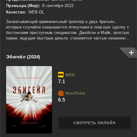
Премьера (Мир):
8 сентября 2023
Качество:
WEB-DL
Захватывающий криминальный триллер о двух братьях,
которые случайно оказываются втянутыми в опасную сделку с
бостонским преступным синдикатом. Джейсон и Майк, простые
парни, ищущие быстрые деньги, становятся частью незаконной
схемы, не осознавая всей её опасности. Вскоре их жизнь
превращается в кошмар, когда сделка выходит из-под
контроля, и им приходится сталкиваться с жестокими
Эбигейл (2024)
последствиями. В поисках выхода из смертельной игры,
братья начинают распутывать клубок лжи и предательства,
попутно пытаясь избежать мести со стороны влиятельных
преступников. Борьба за выживание и доверие между братьями
7.1
ставит их на грань, где каждое решение может стоить им
жизни.
6.5
СМОТРЕТЬ ОНЛАЙН