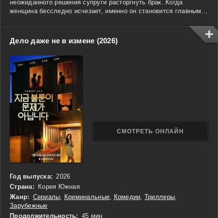
неожиданного решения супруги расторгнуть брак. Когда
женщина бесследно исчезает, именно он становится главным
подозреваемым. Чтобы избежать ареста и выяснить, что
произошло на самом деле, мужчине приходится пуститься в
бега. В попытках доказать свою невиновность он шаг за шагом
Дело даже не в измене (2026)
приближается к разгадке, где каждая новая улика меняет
представление о случившемся.
СМОТРЕТЬ ОНЛАЙН
Год выпуска:
2026
Страна:
Корея Южная
Жанр:
Сериалы
,
Криминальные
,
Комедии
,
Триллеры
,
Зарубежные
Продолжительность:
45 мин