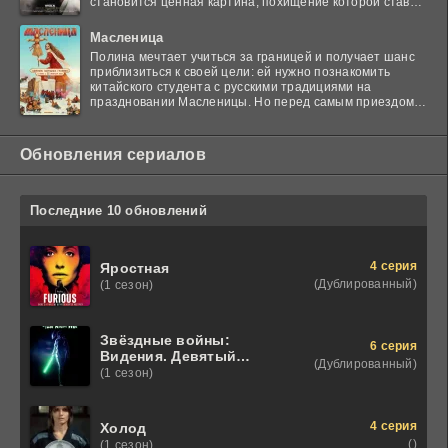
становится ценная картина, похищение которой ставит
в тупик
Масленица
Полина мечтает учиться за границей и получает шанс
приблизиться к своей цели: ей нужно познакомить
китайского студента с русскими традициями на
праздновании Масленицы. Но перед самым приездом
гостя
Обновления сериалов
Последние 10 обновлений
4 серия
Яростная
(Дублированный)
(1 сезон)
Звёздные войны:
6 серия
Видения. Девятый
(Дублированный)
джедай
(1 сезон)
4 серия
Холод
()
(1 сезон)