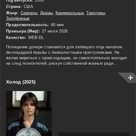
Год выпуска:
2026
Страна:
США
Жанр:
Сериалы
,
Драмы
,
Криминальные
,
Триллеры
,
Зарубежные
Продолжительность:
60 мин
Премьера (Мир):
27 июля 2026
Качество:
WEB-DL
Похищение дочери становится для любящего отца началом
беспощадной борьбы с безжалостными преступниками. Не
желая мириться с происходящим, он самостоятельно выходит
на след похитителей, рискуя собственной жизнью ради
спасения ребёнка. На пути героя возникают опасные
препятствия, сложные решения и постоянная гонка со
временем. Каждый новый шаг приближает его к цели, но цена
Холод (2025)
ошибки становится всё выше. Это напряжённая история о
мужестве, самоотверженности и силе человека, готового на
всё ради своей семьи.