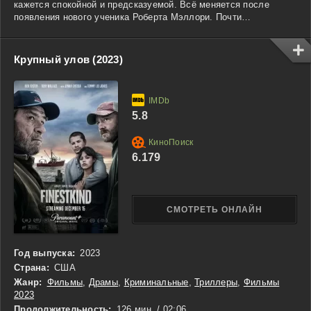
кажется спокойной и предсказуемой. Всё меняется после
появления нового ученика Роберта Мэллори. Почти
одновременно город потрясает серия жестоких убийств,
заставляя подростков по-новому взглянуть на происходящее
вокруг. Атмосфера недоверия и тревоги усиливается с каждым
Крупный улов (2023)
днём, а привычный мир героев постепенно превращается в
опасный лабиринт тайн, где любой может оказаться не тем, кем
кажется.
5.8
6.179
СМОТРЕТЬ ОНЛАЙН
Год выпуска:
2023
Страна:
США
Жанр:
Фильмы
,
Драмы
,
Криминальные
,
Триллеры
,
Фильмы
2023
Продолжительность:
126 мин. / 02:06