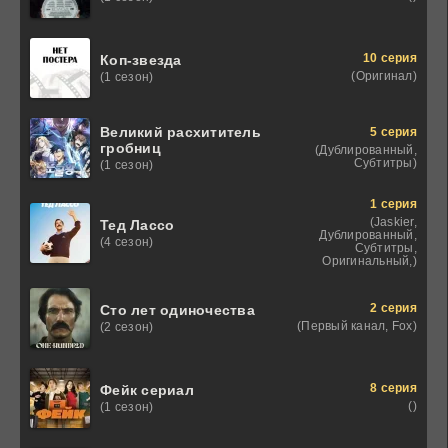
10 серия
Коп-звезда
(Оригинал)
(1 сезон)
Великий расхититель
5 серия
гробниц
(Дублированный,
Субтитры)
(1 сезон)
1 серия
(Jaskier,
Тед Лассо
Дублированный,
(4 сезон)
Субтитры,
Оригинальный,)
2 серия
Сто лет одиночества
(Первый канал, Fox)
(2 сезон)
8 серия
Фейк сериал
()
(1 сезон)