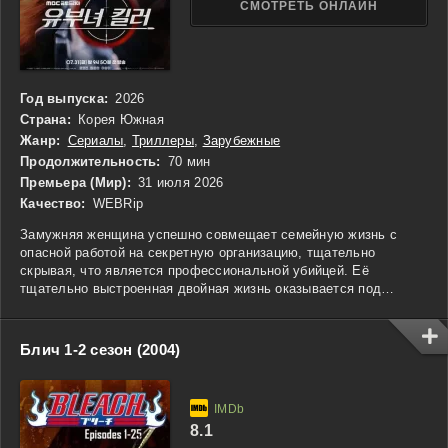
СМОТРЕТЬ ОНЛАЙН
Год выпуска:
2026
Страна:
Корея Южная
Жанр:
Сериалы
,
Триллеры
,
Зарубежные
Продолжительность:
70 мин
Премьера (Мир):
31 июля 2026
Качество:
WEBRip
Замужняя женщина успешно совмещает семейную жизнь с
опасной работой на секретную организацию, тщательно
скрывая, что является профессиональной убийцей. Её
тщательно выстроенная двойная жизнь оказывается под
угрозой, когда супруг начинает искать ответы на всё более
странные вопросы и пытается раскрыть её главный секрет.
Пока правда постепенно выходит наружу, героям предстоит
Блич 1-2 сезон (2004)
столкнуться с испытаниями, способными изменить их
отношения навсегда. Сериал объединяет динамичный боевик,
напряжённый саспенс и семейную драму.
8.1