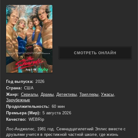
этим преследованием и что он на самом деле хочет. Однако,
на каждом шагу она сталкивается с новыми трудностями,
раскрывая, что её окружение полно скрытых мотивов и ложных
лиц. В поисках правды она сталкивается с внутренними
сомнениями и осознанием того, что доверие к близким людям
может быть опасным.
СМОТРЕТЬ ОНЛАЙН
Год выпуска:
2026
Страна:
США
Жанр:
Сериалы
,
Драмы
,
Детективы
,
Триллеры
,
Ужасы
,
Зарубежные
Продолжительность:
60 мин
Премьера (Мир):
5 августа 2026
Качество:
WEBRip
Лос-Анджелес, 1981 год. Семнадцатилетний Эллис вместе с
друзьями учится в престижной частной школе, где жизнь