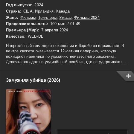
Год выпуска:
2024
Страна:
США, Ирландия, Канада
Жанр:
Фильмы
,
Триллеры
,
Ужасы
,
Фильмы 2024
Продолжительность:
109 мин. / 01:49
Премьера (Мир):
7 апреля 2024
Качество:
WEB-DL
Напряжённый триллер о похищении и борьбе за выживание. В
центре сюжета оказывается 12-летняя балерина, которую
похищают наёмники по указанию неизвестного заказчика.
Девочка попадает в уединённый особняк, где её удерживают в
ожидании выкупа. В течение 24 часов наёмники уверены, что
всё под контролем, но внезапно начинается череда
таинственных исчезновений. Постепенно каждый из них
Замужняя убийца (2026)
оказывается в ловушке, и страх овладевает оставшимися
членами банды. Эбигейл, находясь в ловком плену, начинает
искать возможности для побега, используя свою ловкость и
интуицию. Тем временем среди наёмников нарастает
недовольство и подозрение, что приводит к конфликтам и
паранойе. В этой напряжённой игре на выживание ни один из
персонажей не может быть уверен в своей судьбе. С каждым
мгновением зрители будут наблюдать за борьбой Эбигейл за
свободу и справедливость в этом опасном мире.