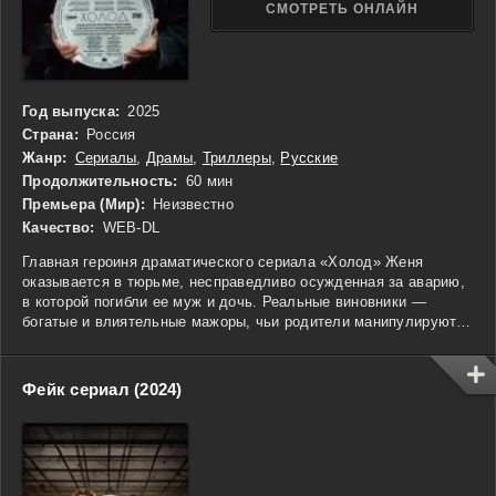
СМОТРЕТЬ ОНЛАЙН
Год выпуска:
2025
Страна:
Россия
Жанр:
Сериалы
,
Драмы
,
Триллеры
,
Русские
Продолжительность:
60 мин
Премьера (Мир):
Неизвестно
Качество:
WEB-DL
Главная героиня драматического сериала «Холод» Женя
оказывается в тюрьме, несправедливо осужденная за аварию,
в которой погибли ее муж и дочь. Реальные виновники —
богатые и влиятельные мажоры, чьи родители манипулируют
судом, чтобы избежать наказания. В колонии девушка
случайно спасает Яну, женщину, отбывающую срок за
убийство, и в благодарность она обучает ее тому, как стать
Фейк сериал (2024)
сильнее, чтобы отомстить. Благодаря помощи подруги, Женя
сбегает и находит путь к богатству. На свободе она решает
использовать свои новые возможности для того, чтобы
наказать тех, кто разрушил ее жизнь, и добиться
справедливости, несмотря на все преграды.