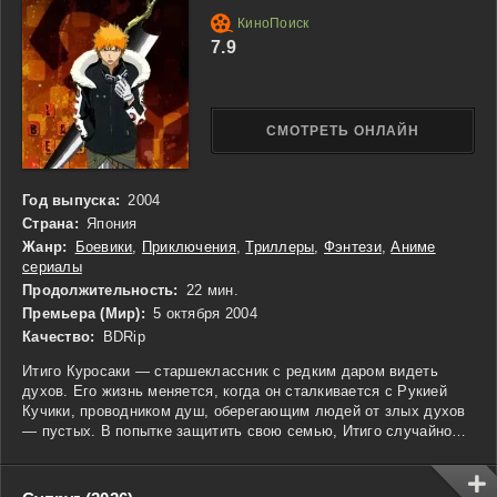
7.9
СМОТРЕТЬ ОНЛАЙН
Год выпуска:
2004
Страна:
Япония
Жанр:
Боевики
,
Приключения
,
Триллеры
,
Фэнтези
,
Аниме
сериалы
Продолжительность:
22 мин.
Премьера (Мир):
5 октября 2004
Качество:
BDRip
Итиго Куросаки — старшеклассник с редким даром видеть
духов. Его жизнь меняется, когда он сталкивается с Рукией
Кучики, проводником душ, оберегающим людей от злых духов
— пустых. В попытке защитить свою семью, Итиго случайно
перенимает силы Рукии и становится временным «проводником
душ». Теперь он вынужден сражаться с пустыми, защищая
живых и помогая заблудшим душам обрести покой. Однако это