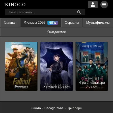
KINOGO
Главная
Фильмы 2026
Сериалы
Мультфильмы
Ожидаемое
Игра в кальмара
Фоллаут
Уэнсдэй 2 сезон
3 сезон
Киного - Kinoogo.zone
»
Триллеры