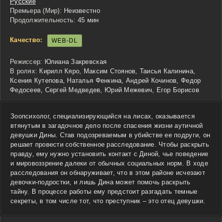
Русские
Премьера (Мир):
Неизвестно
Продолжительность:
45 мин
Качество:
WEB-DL
Режиссер:
Юлиана Закревская
В ролях:
Кирилл Кяро, Максим Стоянов, Таисья Калинина,
Ксения Кутепова, Наталья Фенкина, Андрей Кочинов, Федор
Федосеев, Сергей Медведев, Юрий Межевич, Егор Борисов
Зоопсихолог, специализирующийся на лисах, оказывается
втянутым в загадочное дело после спасения жизни аутичной
девушки Дины. Став подозреваемым в убийстве ее подруги, он
решает провести собственное расследование. Чтобы раскрыть
правду, ему нужно установить контакт с Диной, чье поведение
и мировоззрение далеки от обычных социальных норм. В ходе
расследования он обнаруживает, что в этом районе исчезают
девочки-подростки, и лишь Дина может помочь раскрыть
тайну. В процессе работы ему предстоит разгадать темные
секреты, в том числе тот, что преступник – это отец девушки.