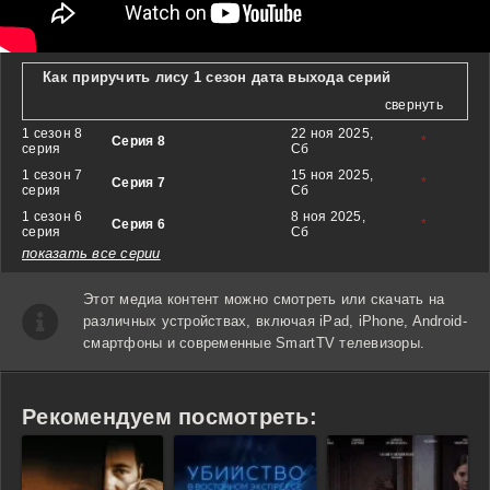
Как приручить лису 1 сезон дата выхода серий
свернуть
1 сезон 8
22 ноя 2025,
Серия 8
*
серия
Сб
1 сезон 7
15 ноя 2025,
Серия 7
*
серия
Сб
1 сезон 6
8 ноя 2025,
Серия 6
*
серия
Сб
показать все серии
Этот медиа контент можно смотреть или скачать на
различных устройствах, включая iPad, iPhone, Android-
смартфоны и современные SmartTV телевизоры.
Рекомендуем посмотреть: