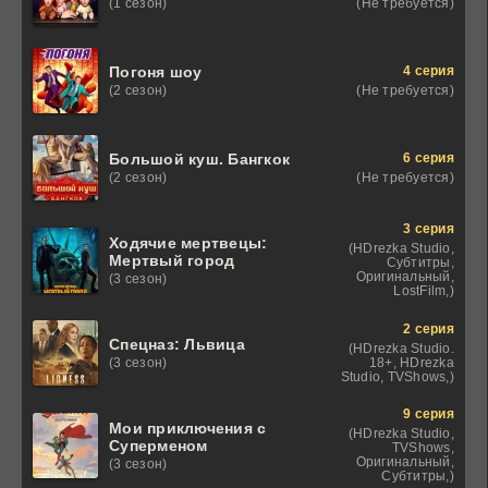
(Не требуется)
(1 сезон)
4 серия
Погоня шоу
(Не требуется)
(2 сезон)
6 серия
Большой куш. Бангкок
(Не требуется)
(2 сезон)
3 серия
Ходячие мертвецы:
(HDrezka Studio,
Мертвый город
Субтитры,
Оригинальный,
(3 сезон)
LostFilm,)
2 серия
Спецназ: Львица
(HDrezka Studio.
18+, HDrezka
(3 сезон)
Studio, TVShows,)
9 серия
Мои приключения с
(HDrezka Studio,
Суперменом
TVShows,
Оригинальный,
(3 сезон)
Субтитры,)