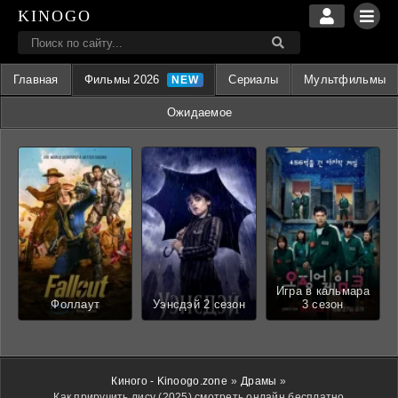
KINOGO
Главная
Фильмы 2026
Сериалы
Мультфильмы
Ожидаемое
Игра в кальмара
Фоллаут
Уэнсдэй 2 сезон
3 сезон
Киного - Kinoogo.zone
»
Драмы
»
Как приручить лису (2025) смотреть онлайн бесплатно