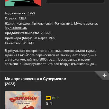
Год выпуска:
1999
Страна:
США
Жанр:
Комедии
,
Приключения
,
Фантастика
,
Мультсериалы
,
Мультфильмы
Продолжительность:
22 мин
Премьера (Мир):
28 марта 1999
Качество:
WEB-DL
В результате невероятного стечения обстоятельств курьер
Фрай из Нью-Йорка переносится на тысячу лет вперёд — в
футуристический мир 3000 года. Проснувшись в новом
времени, он обнаруживает, что всё вокруг изменилось до
неузнаваемости: межпланетные путешествия стали обычным
делом, роботы живут бок о бок с людьми, а разумные
инопланетяне давно освоились на Земле. В этом хаосе ему
Мои приключения с Суперменом
удаётся обрести неожиданных союзников. Его верные спутники
(2023)
— циничный робот Бендер, для которого сарказм и жадность
стали образом жизни, и целеустремлённая одноглазая Лила,
капитан корабля с загадочным прошлым. Вместе эта троица
оказывается втянута в удивительные приключения, где их ждут
опасности, смешные ситуации и попытки разгадать тайны
8.4
далёкого будущего. Фрайу предстоит не только привыкнуть к