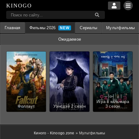
KINOGO
Главная
Фильмы 2026
Сериалы
Мультфильмы
Ожидаемое
Игра в кальмара
Фоллаут
Уэнсдэй 2 сезон
3 сезон
Киного - Kinoogo.zone
»
Мультфильмы