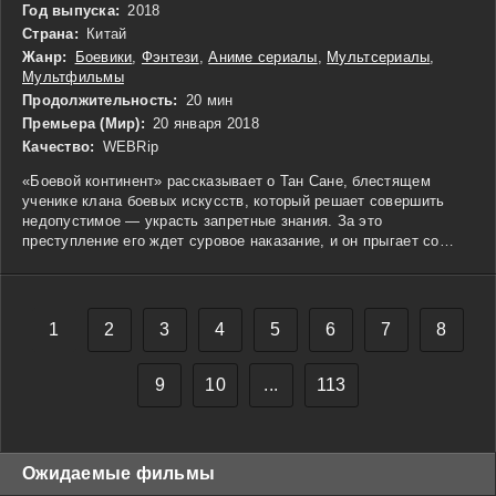
Год выпуска:
2018
Страна:
Китай
Жанр:
Боевики
,
Фэнтези
,
Аниме сериалы
,
Мультсериалы
,
Мультфильмы
Продолжительность:
20 мин
Премьера (Мир):
20 января 2018
Качество:
WEBRip
«Боевой континент» рассказывает о Тан Сане, блестящем
ученике клана боевых искусств, который решает совершить
недопустимое — украсть запретные знания. За это
преступление его ждет суровое наказание, и он прыгает со
скалы в поисках освобождения. Восстав из мертвых, он
оказывается на Боевой континенте, где каждому сопутствует
собственный дух. Здесь царит жестокая борьба за выживание,
и лишь сильнейшие способны выдержать испытания. Однако
1
2
3
4
5
6
7
8
Тан сталкивается с тяжелой реальностью: он рождается сыном
кузнеца, а его дух считается самым слабым среди всех. Это
приводит его к необходимости преодолеть собственные
9
10
...
113
ограничения, обучиться новым техникам и найти силы в себе,
чтобы не только выжить, но и стать лидером среди других. Его
путешествие наполнено трудностями, но с каждым испытанием
он обретает уверенность и силу, позволяющие ему
Ожидаемые фильмы
противостоять врагам и доказывать, что даже самый слабый