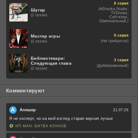
8 серия
(HDrezka Studio,
Шугар
TVShows,
(2 сезон)
Субтитры,
Оригинальный,)
9 серия
Мастер игры
(Не требуется)
(2 сезон)
Библиотекари:
3 серия
Следующая глава
(Дублированный)
(2 сезон)
Комментируют
А
Алишер
21.07.26
Я не эксперт, но на мой взгляд старая версия лучше
ИП МАН: БИТВА КЛАНОВ