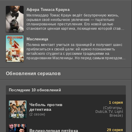
дух способен на великие свершения.
Афера Томаса Крауна
Миллиардер Томас Краун ведёт безупречную жизнь,
скрывая своё необычное увлечение — тщательно
спланированные преступления. Его новой целью
становится ценная картина, похищение которой ставит
в тупик
Масленица
Полина мечтает учиться за границей и получает шанс
приблизиться к своей цели: ей нужно познакомить
китайского студента с русскими традициями на
праздновании Масленицы. Но перед самым приездом
гостя
Обновления сериалов
Последние 10 обновлений
1 серия
Чеболь против
(Субтитры,
детектива
DubLik.TV, Light
(2 сезон)
Breeze)
29 серия
Великолепная пятёрка