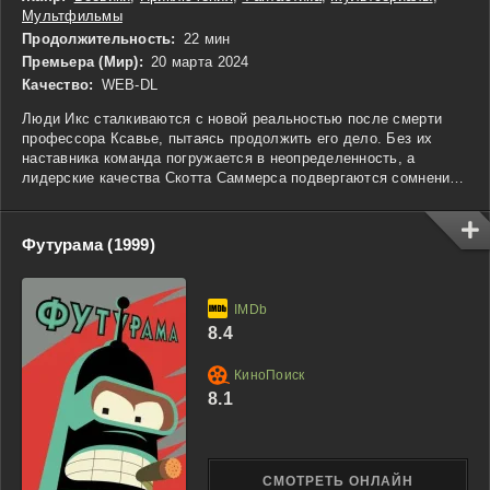
Мультфильмы
Продолжительность:
22 мин
Премьера (Мир):
20 марта 2024
Качество:
WEB-DL
Люди Икс сталкиваются с новой реальностью после смерти
профессора Ксавье, пытаясь продолжить его дело. Без их
наставника команда погружается в неопределенность, а
лидерские качества Скотта Саммерса подвергаются сомнению,
ведь сам он не уверен в своем новом статусе. Джин Грей,
ожидая ребенка, решает, что возможно стоит покинуть команду,
чтобы создать спокойную атмосферу для малыша, в то время
Футурама (1999)
как остальным членам Людей Икс предстоит искать свое место
в мире. Несмотря на повышение популярности мутантов среди
людей, не все готовы принять их как равных, а последствия их
борьбы только усугубляют конфликты. Люди Икс продолжают
8.4
бороться за свою свободу, но противостоять вражде им
предстоит не только с внешними силами, но и с собственными
сомнениями.
8.1
СМОТРЕТЬ ОНЛАЙН