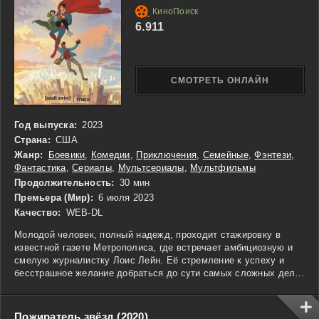
новой реальности, но и понять своё место в мире, который
удивляет на каждом шагу.
6.911
СМОТРЕТЬ ОНЛАЙН
Год выпуска:
2023
Страна:
США
Жанр:
Боевики
,
Комедии
,
Приключения
,
Семейные
,
Фэнтези
,
Фантастика
,
Сериалы
,
Мультсериалы
,
Мультфильмы
Продолжительность:
30 мин
Премьера (Мир):
6 июля 2023
Качество:
WEB-DL
Молодой человек, полный надежд, проходит стажировку в
известной газете Метрополиса, где встречает амбициозную и
смелую журналистку Лоис Лейн. Её стремление к успеху и
бесстрашное желание добраться до сути самых сложных дел
захватывают Кларка, но завоевать её внимание оказывается
непросто. Лоис устремляется на самые рискованные задания,
а Кларк, тайно используя свои невероятные способности, не
Пожиратель звёзд (2020)