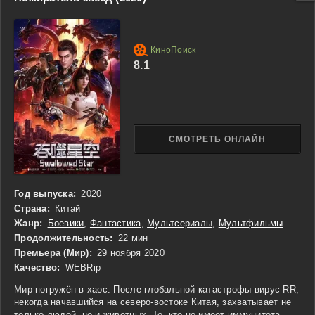
раз спасает её от беды. Однако девушка начинает подозревать
связь между застенчивым стажёром и загадочным героем в
плаще. Теперь её целью становится разоблачение Супермена,
что добавляет интриги в их взаимодействие.
8.1
СМОТРЕТЬ ОНЛАЙН
Год выпуска:
2020
Страна:
Китай
Жанр:
Боевики
,
Фантастика
,
Мультсериалы
,
Мультфильмы
Продолжительность:
22 мин
Премьера (Мир):
29 ноября 2020
Качество:
WEBRip
Мир погружён в хаос. После глобальной катастрофы вирус RR,
некогда начавшийся на северо-востоке Китая, захватывает не
только людей, но и животных. Те, кто не имеет иммунитета,