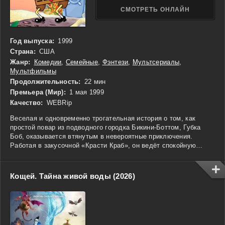
СМОТРЕТЬ ОНЛАЙН
Год выпуска:
1999
Страна:
США
Жанр:
Комедии
,
Семейные
,
Фэнтези
,
Мультсериалы
,
Мультфильмы
Продолжительность:
22 мин
Премьера (Мир):
1 мая 1999
Качество:
WEBRip
Веселая и одновременно трогательная история о том, как
простой повар из подводного городка Бикини-Боттом, Губка
Боб, оказывается втянутым в невероятные приключения.
Работая в закусочной «Красти Краб», он ведёт спокойную
жизнь, пока не случается загадочное происшествие: пропадает
секретный рецепт крабсбургера. Вместе с неуклюжим, но
верным другом Патриком и находчивой белкой Сэнди, Губка
Кощей. Тайна живой воды (2026)
Боб отправляется в опасное путешествие через неизведанные
глубины океана. По пути он сталкивается с коварными планами
крошечного, но амбициозного Планктона, недовольством
соседа Сквидварда и неожиданными вызовами, которые
проверят его дружбу и силу духа. Это история о смелости,