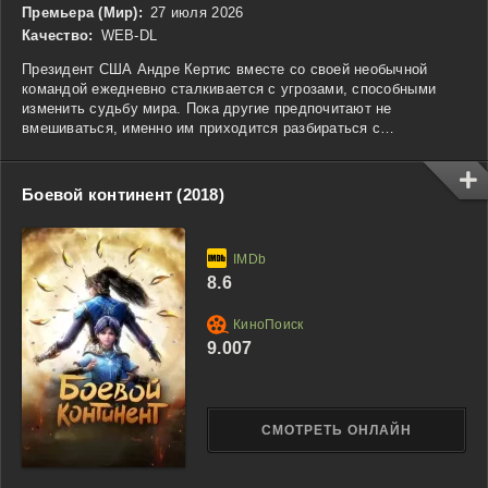
Премьера (Мир):
27 июля 2026
Качество:
WEB-DL
Президент США Андре Кертис вместе со своей необычной
командой ежедневно сталкивается с угрозами, способными
изменить судьбу мира. Пока другие предпочитают не
вмешиваться, именно им приходится разбираться с
межпространственными конфликтами, загадочными
аномалиями, паранормальными явлениями и
дипломатическими кризисами, выходящими далеко за пределы
Боевой континент (2018)
привычной политики. Каждое новое задание требует
нестандартных решений, ведь противники и опасности
постоянно нарушают законы логики. Чтобы сохранить порядок
и предотвратить катастрофу, Андре Кертис и его соратники
8.6
вынуждены действовать там, где обычные методы уже не
работают.
9.007
СМОТРЕТЬ ОНЛАЙН