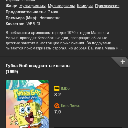
Жанр:
Мультфильмы
,
Мультсериалы
,
Комедии
,
Приключения
Продолжительность:
7 мин
Премьера (Мир):
Неизвестно
Качество:
WEB-DL
В небольшом армянском городке 1970-х годов Манюня и
Наринэ проводят беззаботные дни, превращая обычные
детские занятия в настоящие приключения. За подругами
пытаются присматривать строгая, но добрая Ба, папа Миша и
родители Наринэ, однако уследить за активными девочками
удается далеко не всегда. В их компании вскоре появляются
Каринка по прозвищу «Метеор» и местный мальчишка Рубик.
Губка Боб квадратные штаны
Вместе ребята постоянно оказываются в неожиданных
(1999)
ситуациях, где шалости приводят к забавным последствиям и
помогают героям узнавать что-то новое. Несмотря на
возникающие трудности, друзья дорожат своей дружбой и
продолжают наслаждаться яркими моментами детства.
8.2
7.0