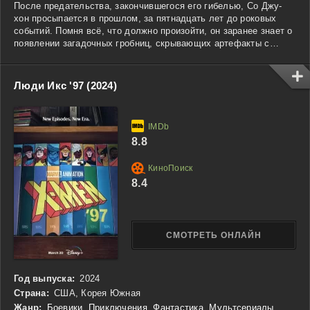
После предательства, закончившегося его гибелью, Со Джу-
хон просыпается в прошлом, за пятнадцать лет до роковых
событий. Помня всё, что должно произойти, он заранее знает о
появлении загадочных гробниц, скрывающих артефакты с
невероятной силой. Решив воспользоваться этим
преимуществом, герой начинает собственную игру, стремясь
заполучить древние реликвии раньше остальных.
Люди Икс '97 (2024)
Одновременно Со Джу-хон готовит возмездие тем, кто
однажды лишил его жизни, намереваясь стать величайшим
Королём расхитителей гробниц.
8.8
8.4
СМОТРЕТЬ ОНЛАЙН
Год выпуска:
2024
Страна:
США, Корея Южная
Жанр:
Боевики
,
Приключения
,
Фантастика
,
Мультсериалы
,