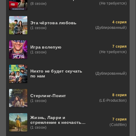
(Не требуется)
(8 сезон)
4 серия
Эта чёртова любовь
(Дублированный)
(1 сезон)
7 серия
Игра вслепую
(Не требуется)
(1 сезон)
Никто не будет скучать
(Дублированный)
по нам
8 серия
Стерлинг-Поинт
(LE-Production)
(1 сезон)
Жизнь, Ларри и
7 серия
стремление к несчастью:
(Coldfilm)
Почти история Америки
(1 сезон)