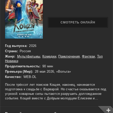
искренности и вере в свои силы, где юмор и подводные чудеса
сплетаются в яркое приключение.
СМОТРЕТЬ ОНЛАЙН
Год выпуска:
2026
Страна:
Россия
Жанр:
Мультфильмы
,
Комедии
,
Приключения
,
Фэнтези
,
Топ
Новинки
Продолжительность:
90 мин
Премьера (Мир):
28 мая 2026, «Вольга»
Качество:
WEB-DL
После трёхсот лет поисков Кощея, наконец, начинается
подготовка к свадьбе с Варварой. Но счастье оказывается под
угрозой: коварные силы пытаются разрушить долгожданное
событие. Кощей вместе с Добрым молодцем Елисеем и
озорным Колобком отправляется в опасное путешествие за
живой водой, которая может спасти его возлюбленную. На пути
героев ждут волшебные испытания, хитрые враги и