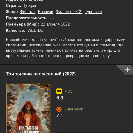
Страна:
Турция
Жанр:
Фильмы
,
Боевики
,
Фильмы 2022
,
Турецкие
Продолжительность:
—
Премьера (Мир):
22 апреля 2022
Качество:
WEB-DL
Разработчик, давно увлечённый криптовалютами и цифровыми
системами, неожиданно оказывается втянутым в события, где
виртуальные токены начинают влиять на реальный мир. Его
привычная работа постепенно превращается в цепочку
сложных решений, связанных с рисками и последствиями.
Исследуя скрытые механизмы платформы, он обнаруживает,
что за привычными цифровыми активами стоит система,
Три тысячи лет желаний (2022)
способная менять ход событий и судьбы людей. Чем глубже он
погружается в структуру, тем сильнее стирается граница
между технологией и реальностью, а каждое действие
приобретает непредсказуемый результат.
6.9
7.1