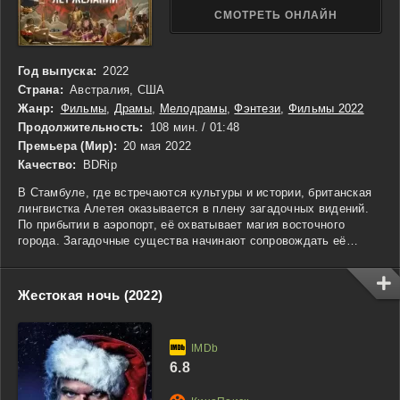
СМОТРЕТЬ ОНЛАЙН
Год выпуска:
2022
Страна:
Австралия, США
Жанр:
Фильмы
,
Драмы
,
Мелодрамы
,
Фэнтези
,
Фильмы 2022
Продолжительность:
108 мин. / 01:48
Премьера (Мир):
20 мая 2022
Качество:
BDRip
В Стамбуле, где встречаются культуры и истории, британская
лингвистка Алетея оказывается в плену загадочных видений.
По прибытии в аэропорт, её охватывает магия восточного
города. Загадочные существа начинают сопровождать её
повсюду, предвещая необычные приключения. В одной из
сувенирных лавок Алетея находит стеклянную бутылочку и,
пытаясь очистить её, неожиданно пробуждает джинна,
Жестокая ночь (2022)
обитающего внутри. Вместо того чтобы сразу загадать три
желания, она решает узнать его судьбу.
Джинн делится со странницей историями о своих прошлых
6.8
владельцах, о надеждах и разочарованиях, о поисках свободы.
Постепенно они погружаются в диалог, наполненный глубокими