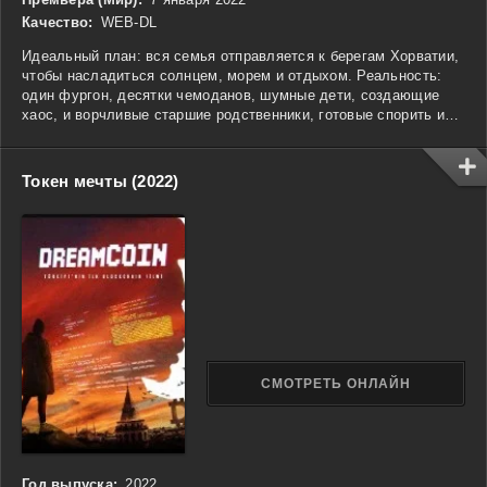
Качество:
WEB-DL
Идеальный план: вся семья отправляется к берегам Хорватии,
чтобы насладиться солнцем, морем и отдыхом. Реальность:
один фургон, десятки чемоданов, шумные дети, создающие
хаос, и ворчливые старшие родственники, готовые спорить из-
за любого пустяка. С первых километров дорога превращается
в череду комичных недоразумений, случайных происшествий и
неожиданных встреч, которые ставят под вопрос само понятие
Токен мечты (2022)
«отпуск». Но чем сложнее путь, тем больше семья открывает
друг в друге, ведь такие испытания — это не только трудности,
но и возможность сблизиться. Яркая комедия о семейных
поездках, где каждый момент полон сюрпризов и ни на что не
похожих приключений.
СМОТРЕТЬ ОНЛАЙН
Год выпуска:
2022