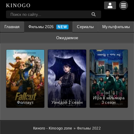
KINOGO
Главная
Фильмы 2026
Сериалы
Мультфильмы
Ожидаемое
Игра в кальмара
Фоллаут
Уэнсдэй 2 сезон
3 сезон
Киного - Kinoogo.zone
»
Фильмы 2022