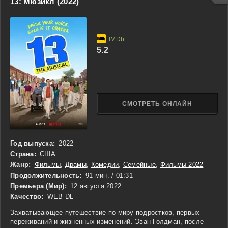
13: Мюзикл (2022)
Каждое новое расследование приводит к опасным открытиям и
проверяет их смекалку, ловкость и преданность долгу. Сериал
сочетает элементы детектива и исторической драмы,
показывая, как команда решает сложные загадки, сталкивается
с интригами при дворе и постепенно раскрывает скрытые силы
5.2
и мотивы, влияющие на жизнь столицы.
СМОТРЕТЬ ОНЛАЙН
Год выпуска:
2022
Страна:
США
Жанр:
Фильмы
,
Драмы
,
Комедии
,
Семейные
,
Фильмы 2022
Продолжительность:
91 мин. / 01:31
Премьера (Мир):
12 августа 2022
Качество:
WEB-DL
Захватывающее путешествие по миру подростков, первых
переживаний и жизненных изменений. Эван Голдман, после