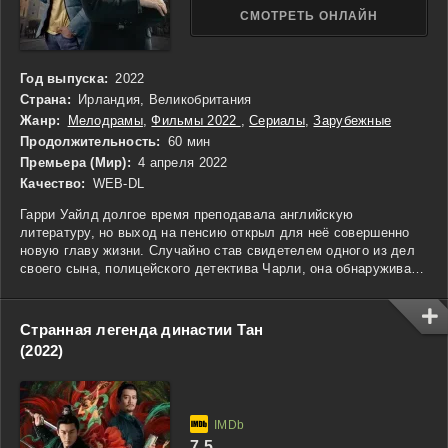
СМОТРЕТЬ ОНЛАЙН
Год выпуска:
2022
Страна:
Ирландия, Великобритания
Жанр:
Мелодрамы
,
Фильмы 2022
,
Сериалы
,
Зарубежные
Продолжительность:
60 мин
Премьера (Мир):
4 апреля 2022
Качество:
WEB-DL
Гарри Уайлд долгое время преподавала английскую
литературу, но выход на пенсию открыл для неё совершенно
новую главу жизни. Случайно став свидетелем одного из дел
своего сына, полицейского детектива Чарли, она обнаруживает,
что её литературные познания и аналитический склад ума
могут быть полезны в расследовании преступлений. Она
начинает помогать сыну, а иногда и вмешиваться в дела,
Странная легенда династии Тан
которые, по её мнению, требуют нестандартного подхода. Её
(2022)
внимание к деталям и способность выстраивать логические
цепочки превращают её в незаменимого помощника, хотя он
далеко не всегда доволен её участием. Сериал — это
сочетание остроумного детектива и семейной драмы, где
столкновение поколений порождает неожиданные и
7.5