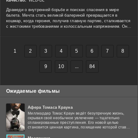
Качество:
WEB-DL
Драмеди о внутренней борьбе и поисках спасения в мире
балета. Мечта стать великой балериной превращается в
кошмар, когда героиня, получив главную партию, сталкивается
с жестокими требованиями и колоссальным напряжением. Она
оказывается на грани истощения и решает сбежать от своего
идеала, чтобы найти убежище в дружбе с другой танцовщицей,
которая также переживает свои личные трудности. Их
взаимодействие становится для обеих возможностью найти
1
2
3
4
5
6
7
8
силы для преодоления страха перед поражением и разбитыми
надеждами. Вместе они открывают новые способы справляться
с внутренним давлением и начинают по-настоящему понимать,
9
10
...
84
что значит быть собой в мире, который требует только
совершенства.
Ожидаемые фильмы
Афера Томаса Крауна
Миллиардер Томас Краун ведёт безупречную жизнь,
скрывая своё необычное увлечение — тщательно
спланированные преступления. Его новой целью
становится ценная картина, похищение которой ставит
в тупик