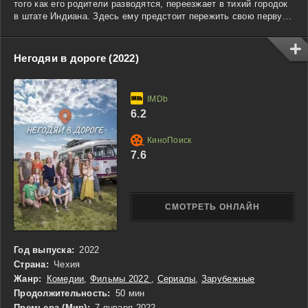
того как его родители разводятся, переезжает в тихий городок
в штате Индиана. Здесь ему предстоит пережить свою первую
настоящую адаптацию в новой среде, искать друзей и строить
отношения с окружающими. Однако у Эвана есть одна большая
цель — превратить свою бар-мицву в грандиозное событие,
Негодяи в дороге (2022)
которое запомнится всем. Он решает устроить настоящую
вечеринку, полную музыкальных номеров и сюрпризов. В этом
поиске поддержки ему помогают новые знакомые и верные
друзья, с которыми он учится преодолевать трудности
6.2
подросткового возраста и раскрывать свой внутренний
потенциал. Этот мюзикл о том, как важно не сдаваться и
всегда идти к своей мечте, несмотря на препятствия.
7.6
СМОТРЕТЬ ОНЛАЙН
Год выпуска:
2022
Страна:
Чехия
Жанр:
Комедии
,
Фильмы 2022
,
Сериалы
,
Зарубежные
Продолжительность:
50 мин
Премьера (Мир):
7 января 2022