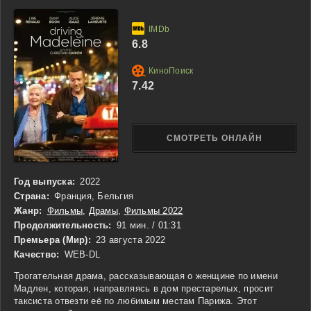
месте, он решает не просто спасти семью, а устроить
настоящую кровавую расправу с теми, кто пытается разрушить
праздник. В этой ночи Santa не дарит подарков, а мстительно
6.8
наказывает тех, кто нарушает мир и покой.
7.42
СМОТРЕТЬ ОНЛАЙН
Год выпуска:
2022
Страна:
Франция, Бельгия
Жанр:
Фильмы
,
Драмы
,
Фильмы 2022
Продолжительность:
91 мин. / 01:31
Премьера (Мир):
23 августа 2022
Качество:
WEB-DL
Трогательная драма, рассказывающая о женщине по имени
Мадлен, которая, направляясь в дом престарелых, просит
таксиста отвезти её по любимым местам Парижа. Этот