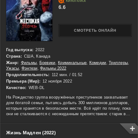
размышлениями о желаниях и их последствиях. Алетея
осознает, что каждое желание несет в себе не только
6.6
стремление к счастью, но и неизбежные риски. Их встреча
становится не просто магическим опытом, а важным уроком о
внутреннем мире и истиной природе желаний, открывая двери
в таинственный мир, где каждая история имеет своё значение.
СМОТРЕТЬ ОНЛАЙН
Год выпуска:
2022
Страна:
США, Канада
Жанр:
Фильмы
,
Боевики
,
Криминальные
,
Комедии
,
Триллеры
,
Ужасы
,
Фэнтези
,
Фильмы 2022
Продолжительность:
112 мин. / 01:52
Премьера (Мир):
12 ноября 2022
Качество:
WEB-DL
На Рождество группа вооружённых преступников захватывает
дом богатой семьи, пытаясь добыть 300 миллионов долларов,
которые хранятся в безопасном месте. Всё идёт по плану, пока
они не сталкиваются с неожиданным препятствием: старик в
красном костюме, прибывший не с Северного полюса, а с
весьма мрачными намерениями. Санта-Клаус, которого все
считали мифом, оказывается настоящим человеком с
Жизнь Мадлен (2022)
непростой историей. Оказавшись в нужное время и в нужном