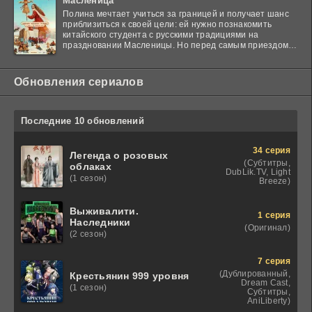
Масленица
Полина мечтает учиться за границей и получает шанс
приблизиться к своей цели: ей нужно познакомить
китайского студента с русскими традициями на
праздновании Масленицы. Но перед самым приездом
гостя
Обновления сериалов
Последние 10 обновлений
34 серия
Легенда о розовых
(Субтитры,
облаках
DubLik.TV, Light
(1 сезон)
Breeze)
Выживалити.
1 серия
Наследники
(Оригинал)
(2 сезон)
7 серия
(Дублированный,
Крестьянин 999 уровня
Dream Cast,
(1 сезон)
Субтитры,
AniLiberty)