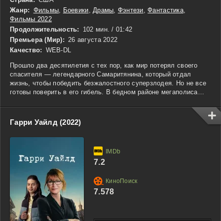
Жанр:
Фильмы
,
Боевики
,
Драмы
,
Фэнтези
,
Фантастика
,
Фильмы 2022
Продолжительность:
102 мин. / 01:42
Премьера (Мир):
26 августа 2022
Качество:
WEB-DL
Прошло два десятилетия с тех пор, как мир потерял своего
спасителя — легендарного Самаритянина, который отдал
жизнь, чтобы победить безжалостного суперзлодея. Но не все
готовы поверить в его гибель. В бедном районе мегаполиса
подросток Джейкоб замечает нечто странное в своем пожилом
соседе. Казалось бы, обычный старик проявляет удивительную
силу и ловкость. Складывая детали, Джейкоб осознает: перед
Гарри Уайлд (2022)
ним стоит не кто иной, как Самаритянин, скрывающийся от
прошлого. Но сможет ли герой, потерявший веру в себя, вновь
подняться на защиту мира, когда тени былых врагов начинают
сгущаться? «Самаритянин» — это история о надежде,
7.2
преодолении страха и втором шансе на подвиг.
7.578