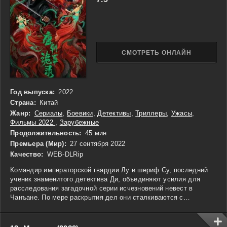
захватывающие сюжеты.
СМОТРЕТЬ ОНЛАЙН
Год выпуска:
2022
Страна:
Китай
Жанр:
Сериалы
,
Боевики
,
Детективы
,
Триллеры
,
Ужасы
,
Фильмы 2022
,
Зарубежные
Продолжительность:
45 мин
Премьера (Мир):
27 сентября 2022
Качество:
WEB-DLRip
Командир императорской гвардии Лу и шериф Су, последний
ученик знаменитого детектива Ди, объединяют усилия для
расследования загадочной серии исчезновений невест в
Чанъане. По мере раскрытия дел они сталкиваются с
необъяснимыми событиями и странными совпадениями,
которые указывают на глубокие тайны династии Тан.