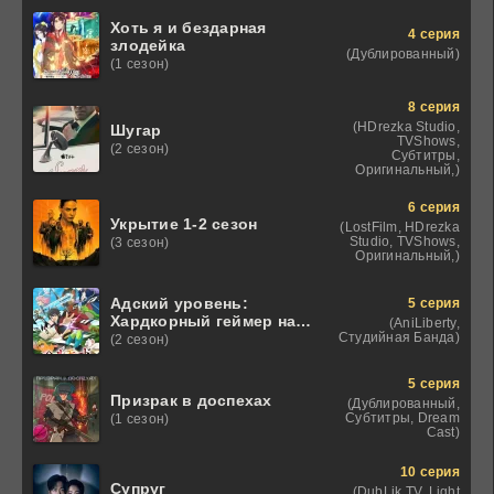
Хоть я и бездарная
4 серия
злодейка
(Дублированный)
(1 сезон)
8 серия
(HDrezka Studio,
Шугар
TVShows,
(2 сезон)
Субтитры,
Оригинальный,)
6 серия
Укрытие 1-2 сезон
(LostFilm, HDrezka
Studio, TVShows,
(3 сезон)
Оригинальный,)
Адский уровень:
5 серия
Хардкорный геймер на
(AniLiberty,
самой высокой
Студийная Банда)
(2 сезон)
сложности в другом
мире
5 серия
Призрак в доспехах
(Дублированный,
Субтитры, Dream
(1 сезон)
Cast)
10 серия
Супруг
(DubLik.TV, Light