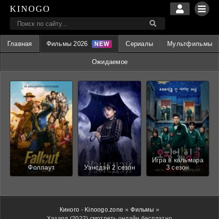
KINOGO
Главная
Фильмы 2026
Сериалы
Мультфильмы
Ожидаемое
Игра в кальмара
Фоллаут
Уэнсдэй 2 сезон
3 сезон
Киного - Kinoogo.zone
»
Фильмы
»
Хазард (2022) смотреть онлайн бесплатно