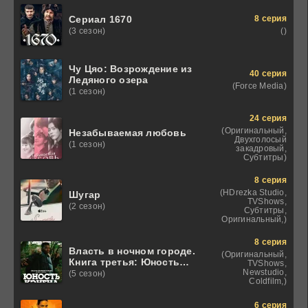
8 серия
Сериал 1670
()
(3 сезон)
Чу Цяо: Возрождение из
40 серия
Ледяного озера
(Force Media)
(1 сезон)
24 серия
(Оригинальный,
Незабываемая любовь
Двухголосый
(1 сезон)
закадровый,
Субтитры)
8 серия
(HDrezka Studio,
Шугар
TVShows,
(2 сезон)
Субтитры,
Оригинальный,)
8 серия
Власть в ночном городе.
(Оригинальный,
Книга третья: Юность
TVShows,
Кэнена
Newstudio,
(5 сезон)
Coldfilm,)
6 серия