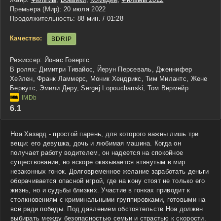
Премьера (Мир):
20 июля 2022
Продолжительность:
88 мин. / 01:28
Качество:
BDRIP
Режиссер:
Йонас Говертс
В ролях:
Димитри Тивайос, Йерун Персеваль, Дженнифер
Хейлен, Франк Ламмерс, Моник Хендрикс, Тим Милантс, Жене
Бервутс, Эмили Деру, Sergej Lopouchanski, Том Вермейр
6.1
Ноа Хазард - простой парень, для которого важны лишь три
вещи: его девушка, дочь и любимая машина. Когда он
получает работу водителем, он надеется на спокойное
существование, но вскоре оказывается втянутым в мир
незаконных гонок. Долговременное желание заработать деньги
оборачивается опасной игрой, где на кону стоят не только его
жизнь, но и судьбы близких. Участие в гонках приводит к
столкновениям с криминальными группировками, готовыми на
всё ради победы. Под давлением обстоятельств Ноа должен
выбирать между безопасностью семьи и страстью к скорости.