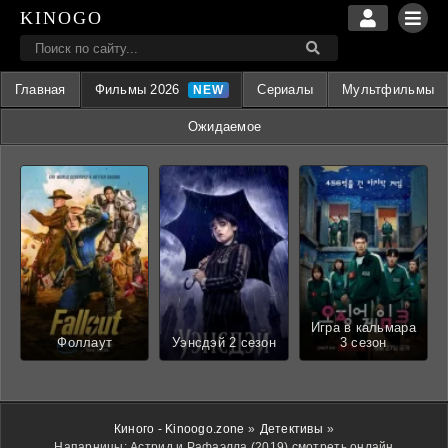
KINOGO
Главная
Фильмы 2026
Сериалы
Мультфильмы
Ожидаемое
Игра в кальмара
Фоллаут
Уэнсдэй 2 сезон
3 сезон
Киного - Kinoogo.zone
»
Детективы
»
Напарницы: Астрид и Рафаэлла (2019) смотреть онлайн