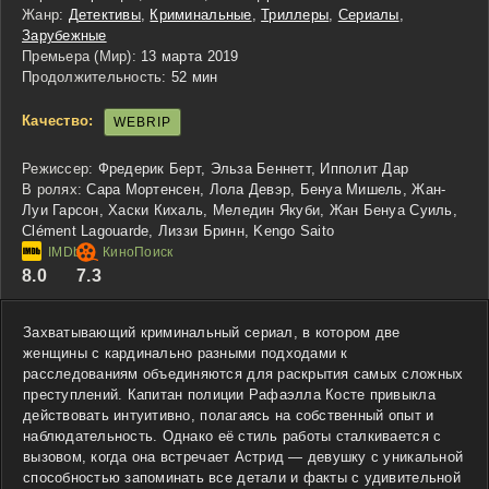
Жанр:
Детективы
,
Криминальные
,
Триллеры
,
Сериалы
,
Зарубежные
Премьера (Мир):
13 марта 2019
Продолжительность:
52 мин
Качество:
WEBRIP
Режиссер:
Фредерик Берт, Эльза Беннетт, Ипполит Дар
В ролях:
Сара Мортенсен, Лола Девэр, Бенуа Мишель, Жан-
Луи Гарсон, Хаски Кихаль, Меледин Якуби, Жан Бенуа Суиль,
Clément Lagouarde, Лиззи Бринн, Kengo Saito
8.0
7.3
Захватывающий криминальный сериал, в котором две
женщины с кардинально разными подходами к
расследованиям объединяются для раскрытия самых сложных
преступлений. Капитан полиции Рафаэлла Косте привыкла
действовать интуитивно, полагаясь на собственный опыт и
наблюдательность. Однако её стиль работы сталкивается с
вызовом, когда она встречает Астрид — девушку с уникальной
способностью запоминать все детали и факты с удивительной