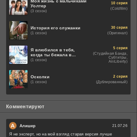
Моя жизнь с мальчиками
10 серия
Уолтер
(Coldfilm)
(3 сезон)
30 серия
История его служанки
(Оригинал)
(1 сезон)
5 серия
Я влюбился в тебя,
(Студийная Банда,
когда ты бежала в
Субтитры,
лунной ночи
(1 сезон)
AniLiberty)
2 серия
Осколки
(Дублированный)
(1 сезон)
Комментируют
А
Алишер
21.07.26
Я не эксперт, но на мой взгляд старая версия лучше