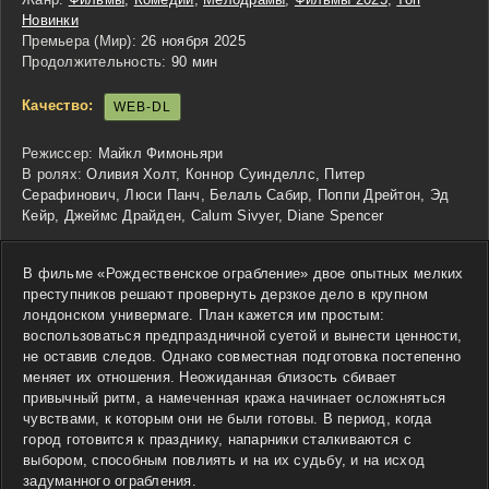
Новинки
Премьера (Мир):
26 ноября 2025
Продолжительность:
90 мин
Качество:
WEB-DL
Режиссер:
Майкл Фимоньяри
В ролях:
Оливия Холт, Коннор Суинделлс, Питер
Серафинович, Люси Панч, Белаль Сабир, Поппи Дрейтон, Эд
Кейр, Джеймс Драйден, Calum Sivyer, Diane Spencer
В фильме «Рождественское ограбление» двое опытных мелких
преступников решают провернуть дерзкое дело в крупном
лондонском универмаге. План кажется им простым:
воспользоваться предпраздничной суетой и вынести ценности,
не оставив следов. Однако совместная подготовка постепенно
меняет их отношения. Неожиданная близость сбивает
привычный ритм, а намеченная кража начинает осложняться
чувствами, к которым они не были готовы. В период, когда
город готовится к празднику, напарники сталкиваются с
выбором, способным повлиять и на их судьбу, и на исход
задуманного ограбления.