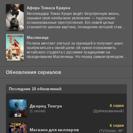
Афера Томаса Крауна
Миллиардер Томас Краун ведёт безупречную жизнь,
скрывая своё необычное увлечение — тщательно
спланированные преступления. Его новой целью
становится ценная картина, похищение которой ставит
в тупик
Масленица
Полина мечтает учиться за границей и получает шанс
приблизиться к своей цели: ей нужно познакомить
китайского студента с русскими традициями на
праздновании Масленицы. Но перед самым приездом
гостя
Обновления сериалов
Последние 10 обновлений
8 серия
Дворец Тонгун
(Дублированный)
(1 сезон)
6 серия
Магазин для киллеров
(TVShows, W³: