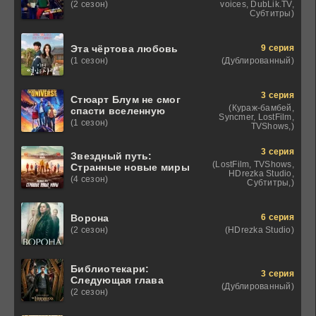
voices, DubLik.TV,
(2 сезон)
Субтитры)
9 серия
Эта чёртова любовь
(Дублированный)
(1 сезон)
3 серия
Стюарт Блум не смог
(Кураж-бамбей,
спасти вселенную
Syncmer, LostFilm,
(1 сезон)
TVShows,)
3 серия
Звездный путь:
(LostFilm, TVShows,
Странные новые миры
HDrezka Studio,
(4 сезон)
Субтитры,)
6 серия
Ворона
(HDrezka Studio)
(2 сезон)
Библиотекари:
3 серия
Следующая глава
(Дублированный)
(2 сезон)