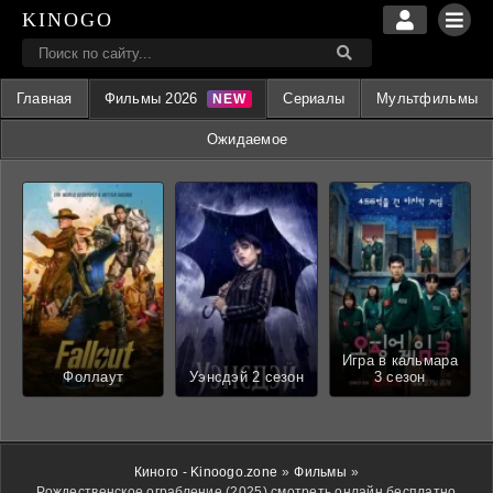
KINOGO
Главная
Фильмы 2026
Сериалы
Мультфильмы
Ожидаемое
Игра в кальмара
Фоллаут
Уэнсдэй 2 сезон
3 сезон
Киного - Kinoogo.zone
»
Фильмы
»
Рождественское ограбление (2025) смотреть онлайн бесплатно