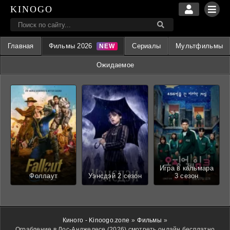
KINOGO
Главная
Фильмы 2026
Сериалы
Мультфильмы
Ожидаемое
Игра в кальмара
Фоллаут
Уэнсдэй 2 сезон
3 сезон
Киного - Kinoogo.zone
»
Фильмы
»
Ограбление в Лос-Анджелесе (2026) смотреть онлайн бесплатно