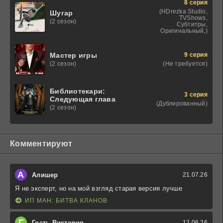
8 серия
(HDrezka Studio,
Шугар
TVShows,
(2 сезон)
Субтитры,
Оригинальный,)
9 серия
Мастер игры
(Не требуется)
(2 сезон)
Библиотекари:
3 серия
Следующая глава
(Дублированный)
(2 сезон)
Комментируют
А
Алишер
21.07.26
Я не эксперт, но на мой взгляд старая версия лучше
ИП МАН: БИТВА КЛАНОВ
Г
Гость Виктория
12.06.26