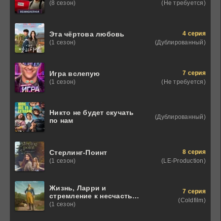
(Не требуется)
(8 сезон)
4 серия
Эта чёртова любовь
(Дублированный)
(1 сезон)
7 серия
Игра вслепую
(Не требуется)
(1 сезон)
Никто не будет скучать
(Дублированный)
по нам
8 серия
Стерлинг-Поинт
(LE-Production)
(1 сезон)
Жизнь, Ларри и
7 серия
стремление к несчастью:
(Coldfilm)
Почти история Америки
(1 сезон)