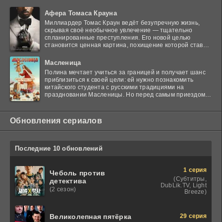
Афера Томаса Крауна
Миллиардер Томас Краун ведёт безупречную жизнь,
скрывая своё необычное увлечение — тщательно
спланированные преступления. Его новой целью
становится ценная картина, похищение которой ставит
в тупик
Масленица
Полина мечтает учиться за границей и получает шанс
приблизиться к своей цели: ей нужно познакомить
китайского студента с русскими традициями на
праздновании Масленицы. Но перед самым приездом
гостя
Обновления сериалов
Последние 10 обновлений
1 серия
Чеболь против
(Субтитры,
детектива
DubLik.TV, Light
(2 сезон)
Breeze)
29 серия
Великолепная пятёрка