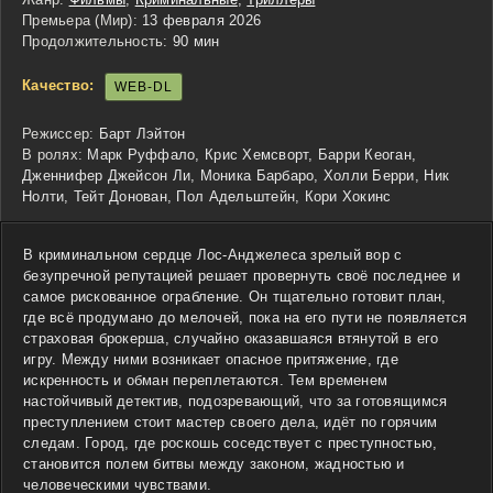
Премьера (Мир):
13 февраля 2026
Продолжительность:
90 мин
Качество:
WEB-DL
Режиссер:
Барт Лэйтон
В ролях:
Марк Руффало, Крис Хемсворт, Барри Кеоган,
Дженнифер Джейсон Ли, Моника Барбаро, Холли Берри, Ник
Нолти, Тейт Донован, Пол Адельштейн, Кори Хокинс
В криминальном сердце Лос-Анджелеса зрелый вор с
безупречной репутацией решает провернуть своё последнее и
самое рискованное ограбление. Он тщательно готовит план,
где всё продумано до мелочей, пока на его пути не появляется
страховая брокерша, случайно оказавшаяся втянутой в его
игру. Между ними возникает опасное притяжение, где
искренность и обман переплетаются. Тем временем
настойчивый детектив, подозревающий, что за готовящимся
преступлением стоит мастер своего дела, идёт по горячим
следам. Город, где роскошь соседствует с преступностью,
становится полем битвы между законом, жадностью и
человеческими чувствами.