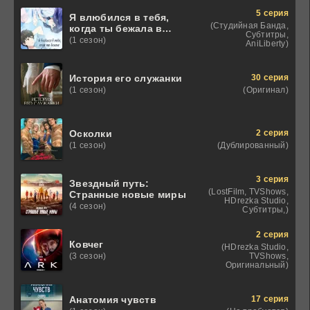
5 серия
Я влюбился в тебя,
(Студийная Банда,
когда ты бежала в
Субтитры,
лунной ночи
(1 сезон)
AniLiberty)
30 серия
История его служанки
(Оригинал)
(1 сезон)
2 серия
Осколки
(Дублированный)
(1 сезон)
3 серия
Звездный путь:
(LostFilm, TVShows,
Странные новые миры
HDrezka Studio,
(4 сезон)
Субтитры,)
2 серия
Ковчег
(HDrezka Studio,
TVShows,
(3 сезон)
Оригинальный)
17 серия
Анатомия чувств