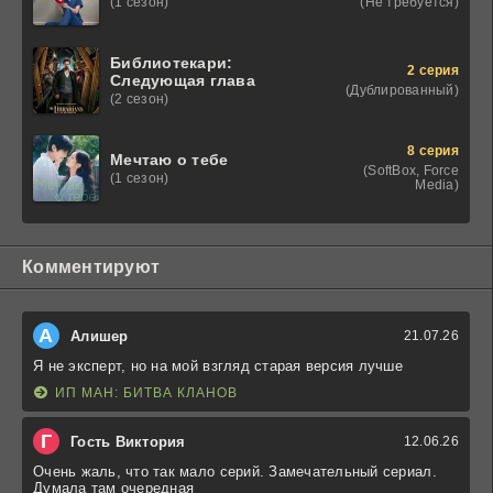
(Не требуется)
(1 сезон)
Библиотекари:
2 серия
Следующая глава
(Дублированный)
(2 сезон)
8 серия
Мечтаю о тебе
(SoftBox, Force
(1 сезон)
Media)
Комментируют
А
Алишер
21.07.26
Я не эксперт, но на мой взгляд старая версия лучше
ИП МАН: БИТВА КЛАНОВ
Г
Гость Виктория
12.06.26
Очень жаль, что так мало серий. Замечательный сериал.
Думала там очередная