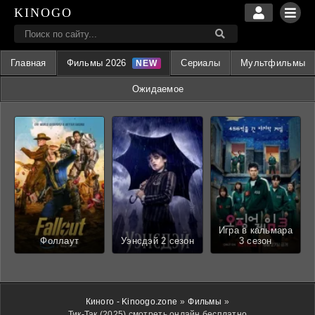
KINOGO
Главная
Фильмы 2026
Сериалы
Мультфильмы
Ожидаемое
Игра в кальмара
Фоллаут
Уэнсдэй 2 сезон
3 сезон
Киного - Kinoogo.zone
»
Фильмы
»
Тик-Так (2025) смотреть онлайн бесплатно