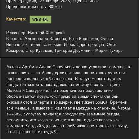
Премьера (Мир):
27 ноября 2025, «Центр кино»
Продолжительность:
80 мин
Качество:
WEB-DL
Режиссер:
Николай Хомерики
В ролях:
Александра Власова, Егор Корешков, Олеся
Иванченко, Борис Каморзин, Игорь Царегородцев, Олег
Комаров, Егор Кузьмин, Григорий Дружинин, Мария Тухарь
Актёры Артём и Алёна Савельевы давно утратили гармонию в
отношениях — их брак держится лишь на остатках чувств и
профессиональных обязанностях. В канун Нового года им
предстоит сыграть последнюю совместную роль — Деда
Мороза и Снегурочки. Но праздничное представление
оборачивается ловушкой: прямо во время спектакля они
оказываются заперты в гримёрке, где тикает бомба. Времени
всё меньше, а вместе с ним тает надежда на спасение. Чтобы
выжить, супругам придётся преодолеть взаимные обиды,
вспомнить, что когда-то их связывало, и действовать как
команда. Каждый удар часов приближает не только к взрыву,
но и к решению их судьбы.