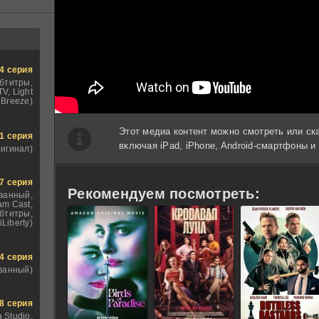
4 серия
бтитры,
V, Light
Breeze)
Этот медиа контент можно смотреть или ск
1 серия
включая iPad, iPhone, Android-смартфоны 
ригинал)
7 серия
Рекомендуем посмотреть:
ванный,
am Cast,
бтитры,
iLiberty)
4 серия
ванный)
8 серия
 Studio,