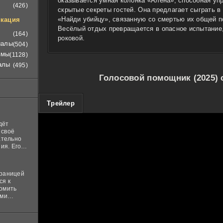
оказывается умная колонка «Алёна», способная уп
(426)
скрытые секреты гостей. Она предлагает сыграть в
«Найди убийцу», связанную со смертью их общей п
кация
Весёлый отдых превращается в опасное испытание,
(164)
роковой.
иалы
(504)
ьмы
(1128)
алы
(495)
Голосовой помощник (2025) 
100
Трейлер
дёт
 своё
ательно
ия. Его
нная
 ставит в
границей
ся к
комить
ими
и
м