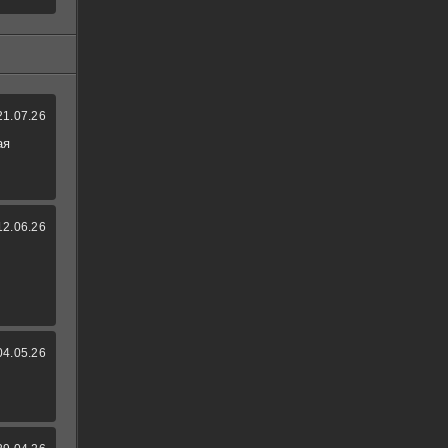
21.07.26
ая
12.06.26
04.05.26