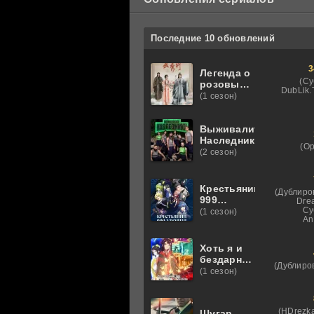
Последние 10 обновлений
3
Легенда о
(Су
розовых
DubLik.T
облаках
(1 сезон)
Выживалити.
Наследники
(О
(2 сезон)
Крестьянин
(Дублиро
999
Dre
уровня
Су
(1 сезон)
An
Хоть я и
бездарная
(Дублиро
злодейка
(1 сезон)
(HDrezka
Шугар