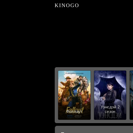
KINOGO
Уэнсдэй 2
Фоллаут
сезон