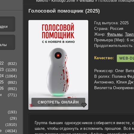
Киного - Kinoogo.zone
»
Фильмы
»
Голосовой помощни
Голосовой помощник (2025)
Год выпуска:
2025
адки
Страна:
Россия
Жанр:
Фильмы
,
Три
Премьера (Мир):
6 н
алы
Продолжительность:
Качество:
WEB-D
22
(832)
23
(1128)
Режиссер:
Олег Вит
24
(1064)
В ролях:
Полина Фед
25
Антоненко, Юлия Дж
(892)
Виолетта Оноприенк
26
(892)
и
(771)
СМОТРЕТЬ ОНЛАЙН
(193)
(29)
Группа бывших однокурсников собирается вместе, 
(1910)
шале, чтобы отдохнуть и вспомнить прошлое. Всё м
е
(4634)