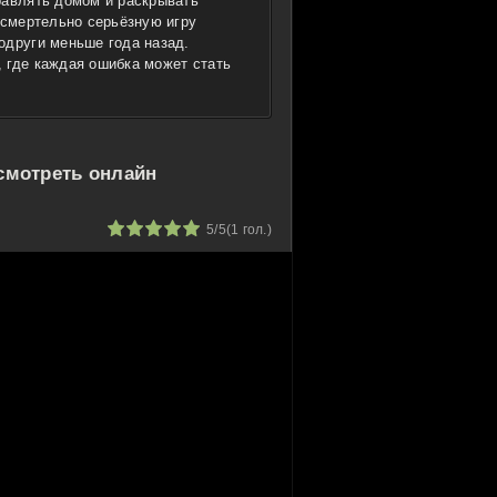
равлять домом и раскрывать
 смертельно серьёзную игру
одруги меньше года назад.
 где каждая ошибка может стать
смотреть онлайн
1
2
3
4
5
5/5
(
1
гол.)