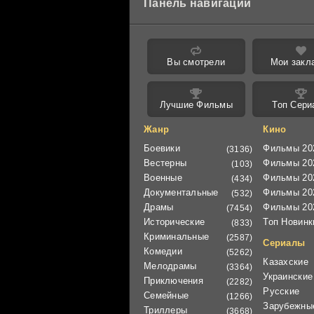
Панель навигации
Вы смотрели
Мои закл
Лучшие Фильмы
Топ Сери
Жанр
Кино
Боевики
Фильмы 20
(3136)
Вестерны
Фильмы 20
(103)
Военные
Фильмы 20
(434)
Документальные
Фильмы 20
(532)
Драмы
Фильмы 20
(7454)
Исторические
Топ Новинк
(833)
Криминальные
(2587)
Сериалы
Комедии
(5262)
Казахские
Мелодрамы
(3364)
Украинские
Приключения
(2282)
Русские
Семейные
(1266)
Зарубежны
Триллеры
(3668)