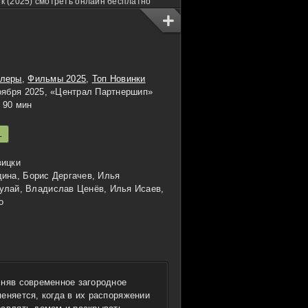
к (2025) смотреть онлайн бесплатно
ллеры
,
Фильмы 2025
,
Топ Новинки
оября 2025, «Централ Партнершип»
90 мин
L
вицки
ина, Борис Дергачев, Илья
улай, Владислав Ценёв, Илья Исаев,
о
сняв современное загородное
еняется, когда в их распоряжении