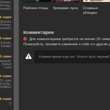
VShows,
бтитры,
Райские птицы
Кровавая луна
Славные
льный,)
ублюдки
6 серия
 HDrezka
TVShows,
льный,)
Комментарии
5 серия
Для комментариев требуется не менее 20 симв
iLiberty,
Пожалуйста, проявите уважение к себе и к другим 
 Банда)
5 серия
Комментариев еще нет. Хотите быть первым
ванный,
, Dream
Cast)
0 серия
TV, Light
убтитры,
SoftBox)
8 серия
()