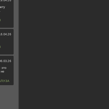
29.04.26
акту
.
3
16.04.26
3
06.03.26
 это
 не
АПУЗА