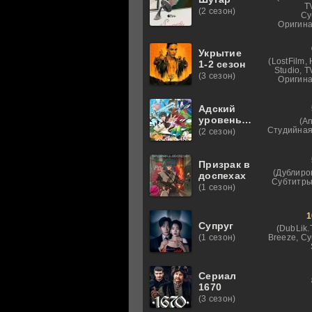
T
(2 сезон)
Су
Оригина
Укрытие
(LostFilm,
1-2 сезон
Studio, 
(3 сезон)
Оригина
Адский
уровень:
(An
Хардкорный
Студийная
(2 сезон)
геймер на
самой
высокой
Призрак в
(Дублиро
сложности
доспехах
Субтитры
в другом
(1 сезон)
мире
1
Супруг
(DubLik.
Breeze, С
(1 сезон)
Сериал
1670
(3 сезон)