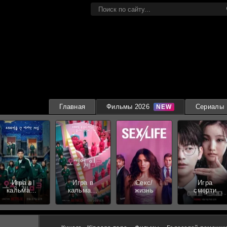
Главная
Фильмы 2026
Сериалы
Игра в
Игра в
Секс/
Игра
кальмара
кальмара
жизнь
смерти
3 сезон
2 сезон