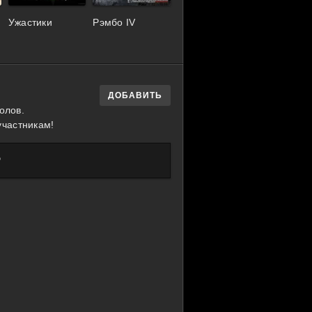
Ужастики
Рэмбо IV
ДОБАВИТЬ
олов.
участникам!
?