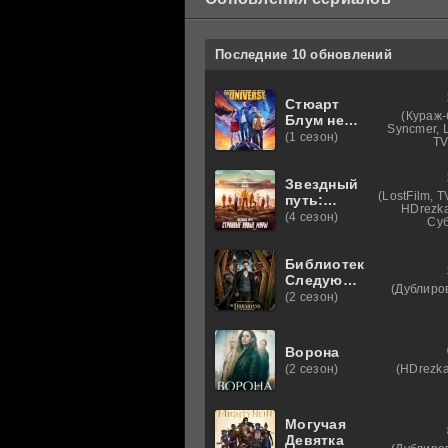
Последние 10 обновлений
Стюарт
(Кураж-
Блум не
Syncmer, L
смог
(1 сезон)
TV
спасти
вселенную
Звездный
(LostFilm, 
путь:
HDrezka
Странные
(4 сезон)
Суб
новые
миры
Библиотекари:
Следующая
(Дублиро
глава
(2 сезон)
Ворона
(HDrezka
(2 сезон)
Могучая
Девятка