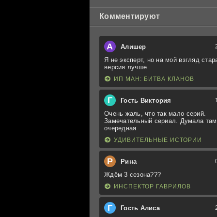
Комментируют
А
Алишер
Я не эксперт, но на мой взгляд стар
версия лучше
ИП МАН: БИТВА КЛАНОВ
Г
Гость Виктория
Очень жаль, что так мало серий.
Замечательный сериал. Думала там
очередная
УДИВИТЕЛЬНЫЕ ИСТОРИИ
Р
Рина
Ждём 3 сезона???
ИНСПЕКТОР ГАВРИЛОВ
Г
Гость Алиса