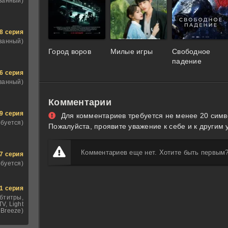
ванный)
8 серия
ванный)
Город воров
Милые игры
Свободное
падение
6 серия
ванный)
Комментарии
9 серия
Для комментариев требуется не менее 20 симв
ебуется)
Пожалуйста, проявите уважение к себе и к другим 
Комментариев еще нет. Хотите быть первым
7 серия
ебуется)
1 серия
бтитры,
V, Light
Breeze)