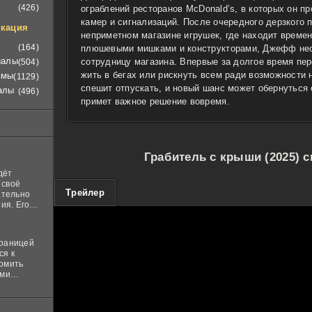
(426)
ограблений ресторанов McDonald’s, в которых он пр
камер и сигнализаций. После очередного дерзкого 
кация
неприметном магазине игрушек, где находит времен
(164)
плюшевыми мишками и конструкторами, Джефф не
иалы
сотрудницу магазина. Впервые за долгое время пе
(504)
жить в бегах или рискнуть всем ради возможности 
ьмы
(1129)
спешит отпускать, и новый шанс может обернуться
алы
(496)
примет важное решение вовремя.
Грабитель с крыши (2025) 
дёт
 своё
100
Трейлер
ательно
ия. Его
нная
 ставит в
границей
ся к
комить
ими
и
м