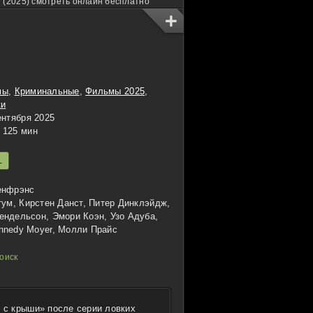
 (2025) смотреть онлайн бесплатно
мы
,
Криминальные
,
Фильмы 2025
,
ки
ентября 2025
125 мин
L
енфрэнс
тум, Кирстен Данст, Питер Динклэйдж,
ендельсон, Эмори Коэн, Узо Адуба,
nnedy Moyer, Молли Прайс
с крыши» после серии ловких