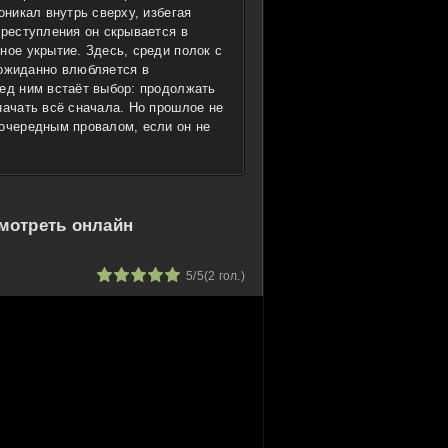
оникал внутрь сверху, избегая
преступления он скрывается в
ное укрытие. Здесь, среди полок с
ожиданно влюбляется в
ред ним встаёт выбор: продолжать
начать всё сначала. Но прошлое не
 очередным провалом, если он не
смотреть онлайн
1
2
3
4
5
5/5
(
2
гол.)