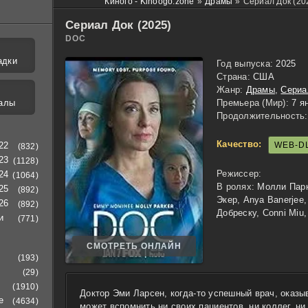
Киного - Kinoogo.zone
»
Драмы
»
Сериал Док (20
Сериал Док (2025)
DOC
адки
Год выпуска:
2025
Страна:
США
Жанр:
Драмы
,
Сери
алы
Премьера (Мир):
7 я
Продолжительность:
Качество:
WEB-D
22
(832)
23
(1128)
Режиссер:
24
(1064)
В ролях:
Молли Парк
25
(892)
Экер, Anya Banerjee
26
(892)
Добреску, Conni Miu
и
(771)
СМОТРЕТЬ ОНЛАЙН
(193)
(29)
(1910)
Доктор Эми Ларсен, когда-то успешный врач, оказыв
е
(4634)
может вспомнить ни своих пациентов, ни коллег, н