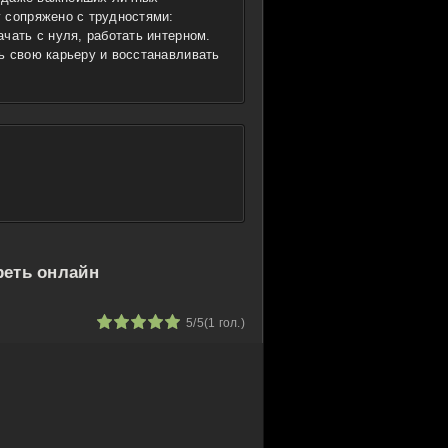
 сопряжено с трудностями:
чать с нуля, работать интерном.
ь свою карьеру и восстанавливать
реть онлайн
1
2
3
4
5
5/5
(
1
гол.)