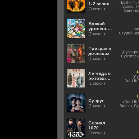
(LostFilm,
1-2 сезон
Studio, 
(3 сезон)
Оригина
Адский
уровень:
(An
Хардкорный
Студийная
(2 сезон)
геймер на
самой
высокой
Призрак в
(Дублиро
сложности
доспехах
Субтитры
в другом
(1 сезон)
мире
2
Легенда о
(Су
розовых
DubLik.T
облаках
(1 сезон)
1
Супруг
(DubLik.
Breeze, С
(1 сезон)
Сериал
1670
(3 сезон)