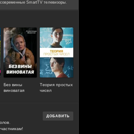
и современные SmartTV телевизоры.
Без вины
Теория простых
виноватая
чисел
ДОБАВИТЬ
олов.
участникам!