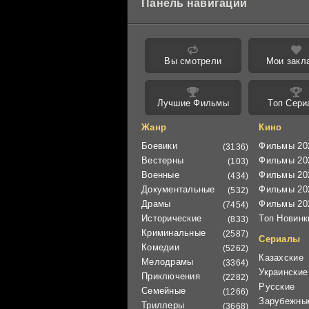
Панель навигации
Вы смотрели
Мои закл
Лучшие Фильмы
Топ Сери
Жанр
Кино
Боевики
Фильмы 20
(3136)
Вестерны
Фильмы 20
(103)
Военные
Фильмы 20
(434)
Документальные
Фильмы 20
(532)
Драмы
Фильмы 20
(7454)
Исторические
Топ Новинк
(833)
Криминальные
(2587)
Сериалы
Комедии
(5262)
Казахские
Мелодрамы
(3364)
Украинские
Приключения
(2282)
Русские
Семейные
(1266)
Зарубежны
Триллеры
(3668)