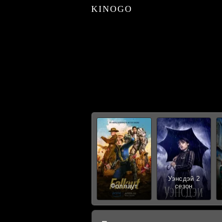
KINOGO
Уэнсдэй 2
Фоллаут
сезон