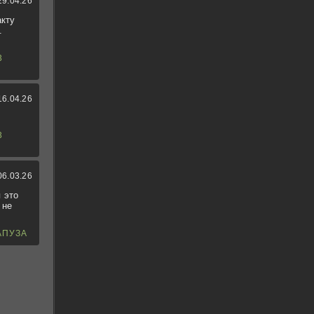
29.04.26
акту
.
3
16.04.26
3
06.03.26
 это
 не
АПУЗА