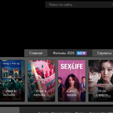
Главная
Фильмы 2026
Сериалы
Игра в
Игра в
Секс/
Игра
кальмара
кальмара
жизнь
смерти
3 сезон
2 сезон