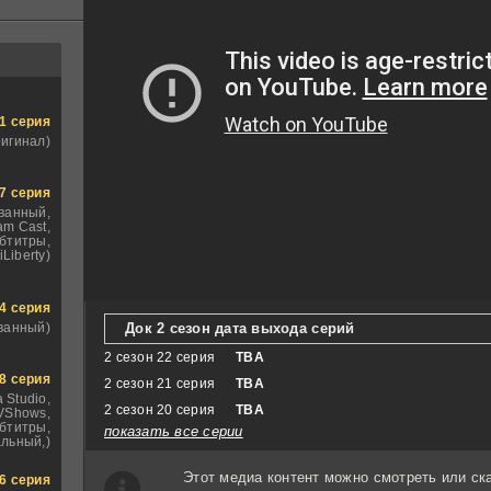
1 серия
ригинал)
7 серия
ванный,
am Cast,
бтитры,
iLiberty)
4 серия
Док 2 сезон дата выхода серий
ванный)
2 сезон 22 серия
TBA
8 серия
2 сезон 21 серия
TBA
 Studio,
2 сезон 20 серия
TBA
VShows,
бтитры,
показать все серии
льный,)
Этот медиа контент можно смотреть или ск
6 серия