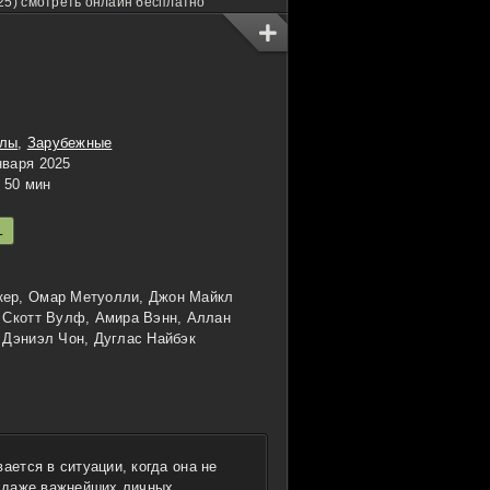
25) смотреть онлайн бесплатно
алы
,
Зарубежные
нваря 2025
50 мин
L
ер, Омар Метуолли, Джон Майкл
, Скотт Вулф, Амира Вэнн, Аллан
, Дэниэл Чон, Дуглас Найбэк
ается в ситуации, когда она не
и даже важнейших личных