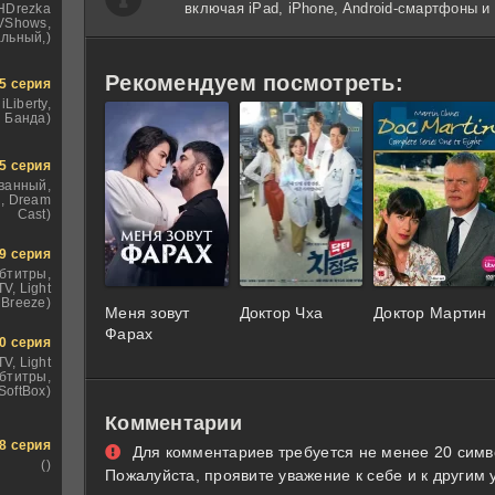
включая iPad, iPhone, Android-смартфоны 
 HDrezka
TVShows,
льный,)
Рекомендуем посмотреть:
5 серия
iLiberty,
 Банда)
5 серия
ванный,
, Dream
Cast)
9 серия
бтитры,
V, Light
Breeze)
Меня зовут
Доктор Чха
Доктор Мартин
Фарах
0 серия
TV, Light
убтитры,
SoftBox)
Комментарии
8 серия
Для комментариев требуется не менее 20 симв
()
Пожалуйста, проявите уважение к себе и к другим 