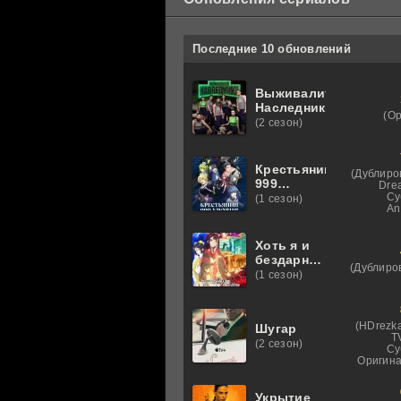
Последние 10 обновлений
Выживалити.
Наследники
(О
(2 сезон)
Крестьянин
(Дублиро
999
Dre
уровня
Су
(1 сезон)
An
Хоть я и
бездарная
(Дублиро
злодейка
(1 сезон)
(HDrezka
Шугар
T
(2 сезон)
Су
Оригина
Укрытие