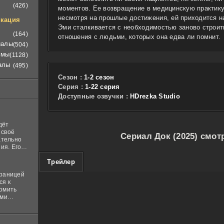
(426)
моментов. Ее возвращение в медицинскую практику
несмотря на прошлые достижения, ей приходится на
кация
Эми сталкивается с необходимостью заново строит
(164)
отношения с людьми, которых она едва ли помнит.
иалы
(504)
ьмы
(1128)
алы
(495)
Сезон :
1-2 сезон
Cерия :
1-22 серия
Доступные озвучки :
HDrezka Studio
дёт
 своё
Сериал Док (2025) смот
ательно
ия. Его
нная
100
Трейлер
 ставит в
границей
ся к
комить
ими
и
м