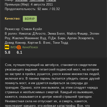
Премьера (Мир):
4 августа 2011
Продолжительность:
92 мин. / 01:32
Качество:
BDRIP
Режиссер:
Стивен Куэйл
В ролях:
Николас Д'Агосто, Эмма Белл, Майлз Фишер, Эллен
Роу, Жаклин Макиннес Вуд, П.Дж. Бирн, Арлен Эскарпета,
Дэвид Кокнер, Кортни Б. Вэнс, Тони Тодд
5.8
6.1
Сэм, путешествующий на автобусе, становится свидетелем
ужасающего видения: гигантский подвесной мост, на котором
он застрял в пробке, рушится, унося жизни множества людей,
включая его. В панике парень пытается убедить своих друзей
покинуть мост, и им удается выбраться за секунды до
трагедии. Однако, хотя они выжили, за этим следует череда
странных и необъяснимых смертей. Каждый из выживших,
кажется, оказывается в центре новой страшной трагедии.
Неизвестная сила не отпускает их, и смерть, кажется,
преследует каждого, кто избежал катастрофы. Все, что