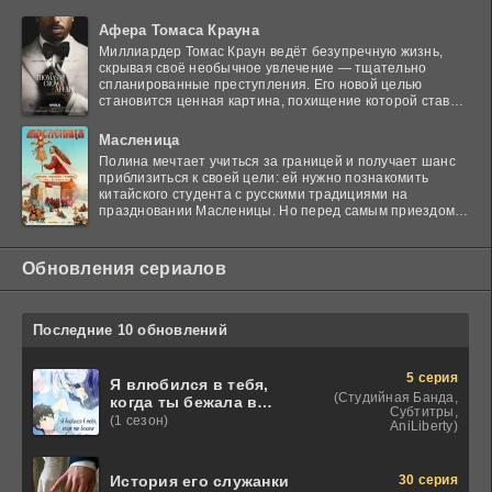
Афера Томаса Крауна
Миллиардер Томас Краун ведёт безупречную жизнь,
скрывая своё необычное увлечение — тщательно
спланированные преступления. Его новой целью
становится ценная картина, похищение которой ставит
в тупик
Масленица
Полина мечтает учиться за границей и получает шанс
приблизиться к своей цели: ей нужно познакомить
китайского студента с русскими традициями на
праздновании Масленицы. Но перед самым приездом
гостя
Обновления сериалов
Последние 10 обновлений
5 серия
Я влюбился в тебя,
(Студийная Банда,
когда ты бежала в
Субтитры,
лунной ночи
(1 сезон)
AniLiberty)
30 серия
История его служанки