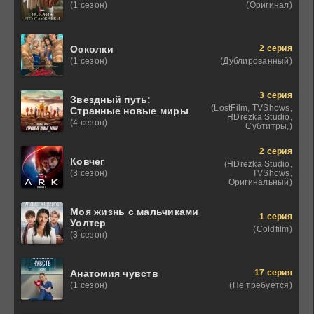
(Оригинал)
(1 сезон)
2 серия
Осколки
(Дублированный)
(1 сезон)
3 серия
Звездный путь:
(LostFilm, TVShows,
Странные новые миры
HDrezka Studio,
(4 сезон)
Субтитры,)
2 серия
Ковчег
(HDrezka Studio,
TVShows,
(3 сезон)
Оригинальный)
Моя жизнь с мальчиками
1 серия
Уолтер
(Coldfilm)
(3 сезон)
17 серия
Анатомия чувств
(Не требуется)
(1 сезон)