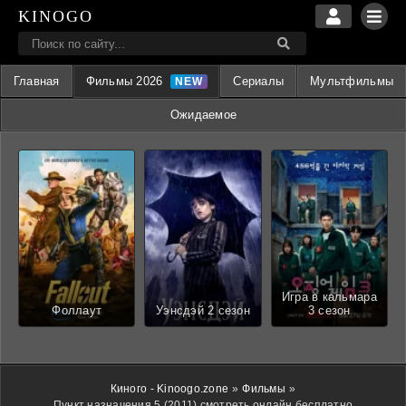
KINOGO
Главная
Фильмы 2026
Сериалы
Мультфильмы
Ожидаемое
Игра в кальмара
Фоллаут
Уэнсдэй 2 сезон
3 сезон
Киного - Kinoogo.zone
»
Фильмы
»
Пункт назначения 5 (2011) смотреть онлайн бесплатно