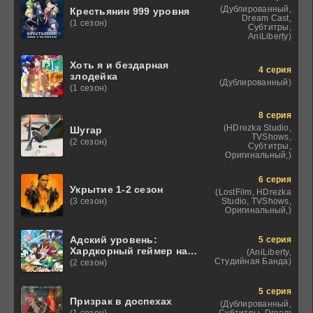
(Дублированный,
Крестьянин 999 уровня
Dream Cast,
(1 сезон)
Субтитры,
AniLiberty)
Хоть я и бездарная
4 серия
злодейка
(Дублированный)
(1 сезон)
8 серия
(HDrezka Studio,
Шугар
TVShows,
(2 сезон)
Субтитры,
Оригинальный,)
6 серия
Укрытие 1-2 сезон
(LostFilm, HDrezka
Studio, TVShows,
(3 сезон)
Оригинальный,)
Адский уровень:
5 серия
Хардкорный геймер на
(AniLiberty,
самой высокой
Студийная Банда)
(2 сезон)
сложности в другом
мире
5 серия
Призрак в доспехах
(Дублированный,
Субтитры, Dream