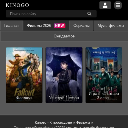
KINOGO
Главная
Фильмы 2026
Сериалы
Мультфильмы
Ожидаемое
Игра в кальмара
Фоллаут
Уэнсдэй 2 сезон
3 сезон
Киного - Kinoogo.zone
»
Фильмы
»
Операция «Левиафан» (2025) смотреть онлайн бесплатно