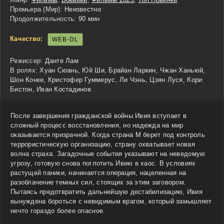
Премьера (Мир):
Неизвестно
Продолжительность:
90 мин
Качество:
WEB-DL
Режиссер:
Данте Лам
В ролях:
Хуан Сюань, Юй Ши, Брайан Ларкин, Чжан Ханьюй,
Шон Конке, Кристофер Гуммерус, Ли Чэнь, Цзян Луся, Кори
Бистон, Иван Костадинов
После завершения гражданской войны Ивия вступает в
сложный процесс восстановления, но надежда на мир
оказывается призрачной. Когда страна М берет под контроль
террористическую организацию, страну охватывает новая
волна страха. Загадочные события указывают на неведомую
угрозу, готовую снова поглотить Ивию в хаос. В условиях
растущей паники, начинается операция, нацеленная на
разоблачение темных сил, стоящих за этим заговором.
Пытаясь предотвратить дальнейшую дестабилизацию, Ивия
вынуждена бороться с невидимым врагом, который замышляет
нечто гораздо более опасное.