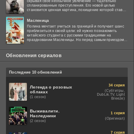
скрывая своё необычное увлечение — тщательно
спланированные преступления. Его новой целью
становится ценная картина, похищение которой ставит
в тупик
Масленица
Полина мечтает учиться за границей и получает шанс
приблизиться к своей цели: ей нужно познакомить
китайского студента с русскими традициями на
праздновании Масленицы. Но перед самым приездом
гостя
Обновления сериалов
Последние 10 обновлений
34 серия
Легенда о розовых
(Субтитры,
облаках
DubLik.TV, Light
(1 сезон)
Breeze)
Выживалити.
1 серия
Наследники
(Оригинал)
(2 сезон)
7 серия