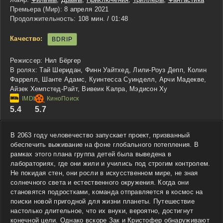
Премьера (Мир):
8 апреля 2021
Продолжительность:
108 мин. / 01:48
Качество:
BDRIP
Режиссер:
Нил Бёргер
В ролях:
Тай Шеридан, Финн Уайтхед, Лили-Роуз Депп, Колин
Фаррелл, Шанте Адамс, Куинтесса Суинделл, Арчи Мадекве,
Айзек Хемпстед-Райт, Вивеик Калра, Мэдисон Ху
5.4
5.7
В 2063 году человечество запускает проект, призванный
обеспечить выживание на фоне глобального потепления. В
рамках этого плана группа детей была выведена в
лабораториях, где они жили и учились под строгим контролем.
Не покидая стен, они росли в искусственном мире, не зная
солнечного света и естественного окружения. Когда они
становятся подростками, команда отправляется в космос на
поиски новой пригодной для жизни планеты. Путешествие
настолько длительное, что их внуки, вероятно, достигнут
конечной цели. Однако вскоре Зак и Кристофер обнаруживают