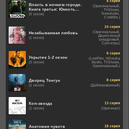
8 серия
Власть в ночном городе.
(Оригинальный,
Книга третья: Юность
TVShows,
Кэнена
Newstudio,
(5 сезон)
Coldfilm,)
24 серия
(Оригинальный,
Незабываемая любовь
Двухголосый
(1 сезон)
закадровый,
Субтитры)
6 серия
Укрытие 1-2 сезон
(LostFilm, HDrezka
Studio, TVShows,
(3 сезон)
Оригинальный,)
8 серия
Дворец Тонгун
(Дублированный)
(1 сезон)
13 серия
Коп-звезда
(Оригинал)
(1 сезон)
18 серия
Анатомия чувств