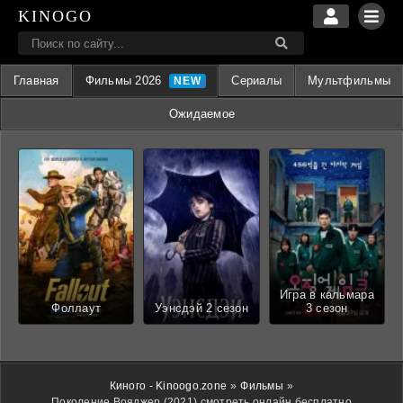
KINOGO
Главная
Фильмы 2026
Сериалы
Мультфильмы
Ожидаемое
Игра в кальмара
Фоллаут
Уэнсдэй 2 сезон
3 сезон
Киного - Kinoogo.zone
»
Фильмы
»
Поколение Вояджер (2021) смотреть онлайн бесплатно