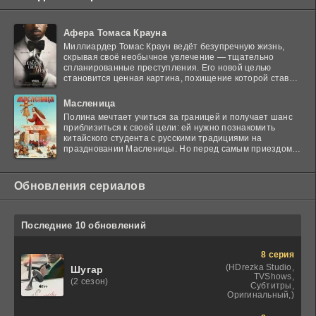
Афера Томаса Крауна
Миллиардер Томас Краун ведёт безупречную жизнь,
скрывая своё необычное увлечение — тщательно
спланированные преступления. Его новой целью
становится ценная картина, похищение которой ставит
в тупик
Масленица
Полина мечтает учиться за границей и получает шанс
приблизиться к своей цели: ей нужно познакомить
китайского студента с русскими традициями на
праздновании Масленицы. Но перед самым приездом
гостя
Обновления сериалов
Последние 10 обновлений
8 серия
(HDrezka Studio,
Шугар
TVShows,
(2 сезон)
Субтитры,
Оригинальный,)