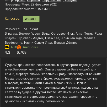
Премьера (Мир):
22 февраля 2022
Продолжительность:
150 мин
Качество:
WEBRIP
Режиссер:
Eda Teksöz
В ролях:
Беркер Гювен, Веда Юртсевер Ипек, Анил Тетик, Реха
Озджан, Иджлаль Айдын, Озгю Кая, Альмила Ада, Мелиса
Бербероглу, Назли Сенем Унал, Бениан Дёнмез
4.3
6.768
Судьбы трёх сестёр переплетены в круговороте надежд, утрат
и несбыточных мечтаний. Ольга старается быть опорой для
семьи, жертвуя своими желаниями ради благополучия близких.
Маша, разочарованная в браке, оказывается перед сложным
выбором, пытаясь найти смысл в своей жизни. Ирина
стремится вырваться из провинциальной рутины, надеясь на
светлое будущее в другом месте. Их мечты о счастье
сталкиваются с суровыми реалиями, заставляя переоценить
ценности и испытать силу семейных уз.