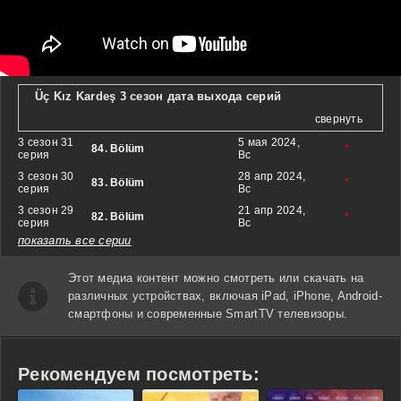
Üç Kız Kardeş 3 сезон дата выхода серий
свернуть
3 сезон 31
5 мая 2024,
84. Bölüm
*
серия
Вс
3 сезон 30
28 апр 2024,
83. Bölüm
*
серия
Вс
3 сезон 29
21 апр 2024,
82. Bölüm
*
серия
Вс
показать все серии
Этот медиа контент можно смотреть или скачать на
различных устройствах, включая iPad, iPhone, Android-
смартфоны и современные SmartTV телевизоры.
Рекомендуем посмотреть: