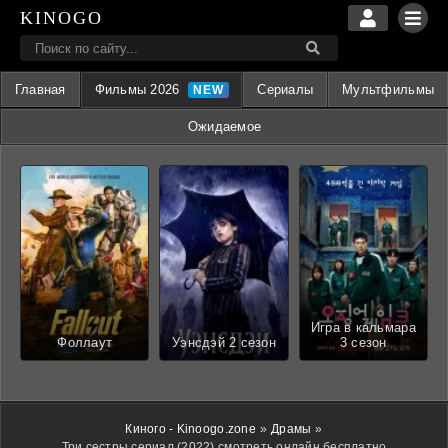
KINOGO
Главная
Фильмы 2026
Сериалы
Мультфильмы
Ожидаемое
Игра в кальмара
Фоллаут
Уэнсдэй 2 сезон
3 сезон
Киного - Kinoogo.zone
»
Драмы
»
Три сестры сериал (2022) смотреть онлайн бесплатно