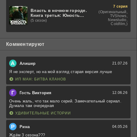
7 серия
Власть в ночном городе.
(Оригинальный,
Книга третья: Юность
TVShows,
Кэнена
Newstudio,
(5 сезон)
Coldfilm,)
Комментируют
А
Алишер
21.07.26
Я не эксперт, но на мой взгляд старая версия лучше
ИП МАН: БИТВА КЛАНОВ
Г
Гость Виктория
12.06.26
Очень жаль, что так мало серий. Замечательный сериал.
Думала там очередная
УДИВИТЕЛЬНЫЕ ИСТОРИИ
Р
Рина
04.05.26
Ждём 3 сезона???