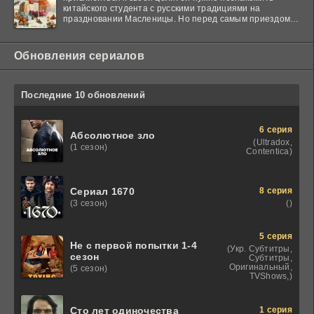
китайского студента с русскими традициями на
праздновании Масленицы. Но перед самым приездом
гостя
Обновления сериалов
Последние 10 обновлений
6 серия
Абсолютное зло
(Ultradox,
(1 сезон)
Contentica)
8 серия
Сериал 1670
()
(3 сезон)
5 серия
Не с первой попытки 1-4
(Укр. Субтитры,
сезон
Субтитры,
Оригинальный,
(5 сезон)
TVShows,)
1 серия
Сто лет одиночества