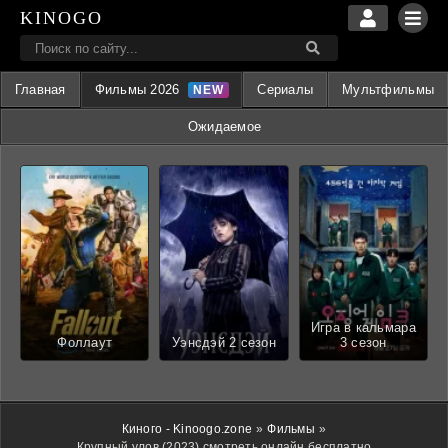
KINOGO
Главная
Фильмы 2026
Сериалы
Мультфильмы
Ожидаемое
Игра в кальмара
Фоллаут
Уэнсдэй 2 сезон
3 сезон
Киного - Kinoogo.zone
»
Фильмы
»
Крупный улов (2023) смотреть онлайн бесплатно