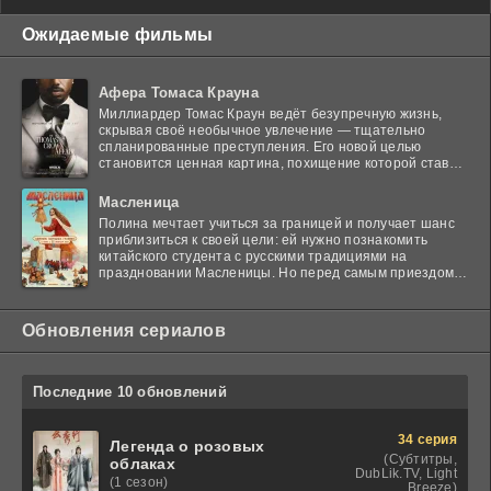
Ожидаемые фильмы
Афера Томаса Крауна
Миллиардер Томас Краун ведёт безупречную жизнь,
скрывая своё необычное увлечение — тщательно
спланированные преступления. Его новой целью
становится ценная картина, похищение которой ставит
в тупик
Масленица
Полина мечтает учиться за границей и получает шанс
приблизиться к своей цели: ей нужно познакомить
китайского студента с русскими традициями на
праздновании Масленицы. Но перед самым приездом
гостя
Обновления сериалов
Последние 10 обновлений
34 серия
Легенда о розовых
(Субтитры,
облаках
DubLik.TV, Light
(1 сезон)
Breeze)