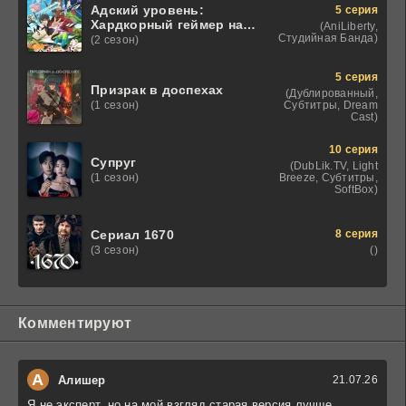
Адский уровень:
5 серия
Хардкорный геймер на
(AniLiberty,
самой высокой
Студийная Банда)
(2 сезон)
сложности в другом
мире
5 серия
Призрак в доспехах
(Дублированный,
Субтитры, Dream
(1 сезон)
Cast)
10 серия
Супруг
(DubLik.TV, Light
Breeze, Субтитры,
(1 сезон)
SoftBox)
8 серия
Сериал 1670
()
(3 сезон)
Комментируют
А
Алишер
21.07.26
Я не эксперт, но на мой взгляд старая версия лучше