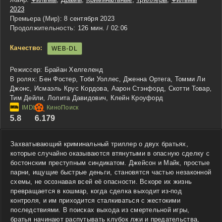
2023
Премьера (Мир):
8 сентября 2023
Продолжительность:
126 мин. / 02:06
Качество:
WEB-DL
Режиссер:
Брайан Хелгеленд
В ролях:
Бен Фостер, Тоби Уоллес, Дженна Ортега, Томми Ли
Джонс, Исмаэль Крус Кордова, Аарон Стэнфорд, Скотти Товар,
Тим Дейли, Лолита Давидович, Клейн Кроуфорд
5.8
6.179
Захватывающий криминальный триллер о двух братьях,
которые случайно оказываются втянутыми в опасную сделку с
бостонским преступным синдикатом. Джейсон и Майк, простые
парни, ищущие быстрые деньги, становятся частью незаконной
схемы, не осознавая всей её опасности. Вскоре их жизнь
превращается в кошмар, когда сделка выходит из-под
контроля, и им приходится сталкиваться с жестокими
последствиями. В поисках выхода из смертельной игры,
братья начинают распутывать клубок лжи и предательства,