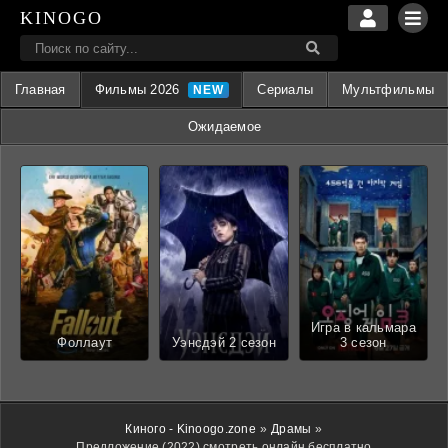
KINOGO
Главная
Фильмы 2026
Сериалы
Мультфильмы
Ожидаемое
Игра в кальмара
Фоллаут
Уэнсдэй 2 сезон
3 сезон
Киного - Kinoogo.zone
»
Драмы
»
Предложение (2022) смотреть онлайн бесплатно