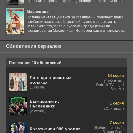
становится ценная картина, похищение которой ставит
в тупик
Масленица
Полина мечтает учиться за границей и получает шанс
приблизиться к своей цели: ей нужно познакомить
китайского студента с русскими традициями на
праздновании Масленицы. Но перед самым приездом
гостя
Обновления сериалов
Последние 10 обновлений
34 серия
Легенда о розовых
(Субтитры,
облаках
DubLik.TV, Light
(1 сезон)
Breeze)
Выживалити.
1 серия
Наследники
(Оригинал)
(2 сезон)
7 серия
(Дублированный,
Крестьянин 999 уровня
Dream Cast,