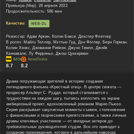
Премьера (Мир):
28 апреля 2022
Продолжительность:
586 мин
Качество:
WEB-DL
Режиссер:
Адам Аркин, Колин Бакси, Декстер Флетчер
В ролях:
Майлз Теллер, Мэттью Гуд, Дэн Фоглер, Берн Горман,
Колин Хэнкс, Джованни Рибизи, Джуно Темпл, Джейк
Каннавале, Лу Ферриньо, Джош Цуккерман
8.7
8.2
Драма погружающая зрителей в историю создания
легендарного фильма «Крестный отец». В центре сюжета —
продюсер Альберт С. Рудди, который сталкивается с
трудностями на каждом шагу, пытаясь воплотить на экране
амбициозный проект, вдохновленный романом Марио Пьюзо.
Серия раскрывает закулисные моменты съемок, столкновения
с финансовыми и творческими препятствиями, а также личные
драмы ключевых участников — от звездных актеров до
требовательных руководителей студии. Все это приводит к
созданию произведения, которое в дальнейшем навсегда