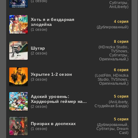
(1 сезон)
Субтитры,
AniLiberty)
Хоть я и бездарная
4 серия
злодейка
(Дублированный)
(1 сезон)
8 серия
(HDrezka Studio,
Шугар
TVShows,
(2 сезон)
Субтитры,
Оригинальный,)
6 серия
Укрытие 1-2 сезон
(LostFilm, HDrezka
Studio, TVShows,
(3 сезон)
Оригинальный,)
Адский уровень:
5 серия
Хардкорный геймер на
(AniLiberty,
самой высокой
Студийная Банда)
(2 сезон)
сложности в другом
мире
5 серия
Призрак в доспехах
(Дублированный,
Субтитры, Dream
(1 сезон)
Cast)