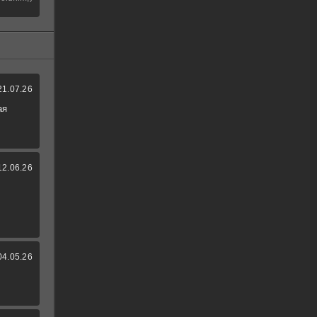
21.07.26
ая
12.06.26
04.05.26