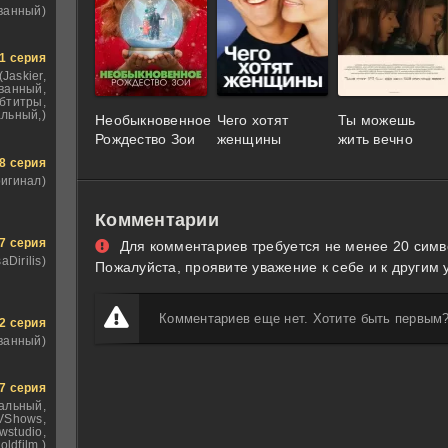
ванный)
1 серия
(Jaskier,
ванный,
бтитры,
льный,)
Необыкновенное
Чего хотят
Ты можешь
Рождество Зои
женщины
жить вечно
8 серия
ригинал)
Комментарии
7 серия
Для комментариев требуется не менее 20 симв
saDirilis)
Пожалуйста, проявите уважение к себе и к другим 
Комментариев еще нет. Хотите быть первым
2 серия
ванный)
7 серия
альный,
VShows,
wstudio,
oldfilm,)