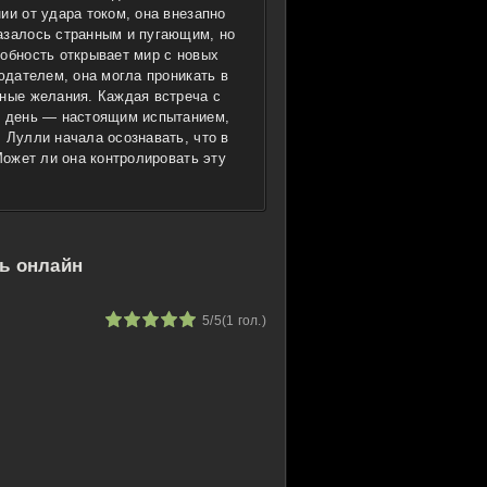
ии от удара током, она внезапно
азалось странным и пугающим, но
собность открывает мир с новых
юдателем, она могла проникать в
йные желания. Каждая встреча с
й день — настоящим испытанием,
 Лулли начала осознавать, что в
Может ли она контролировать эту
ть онлайн
1
2
3
4
5
5/5
(
1
гол.)