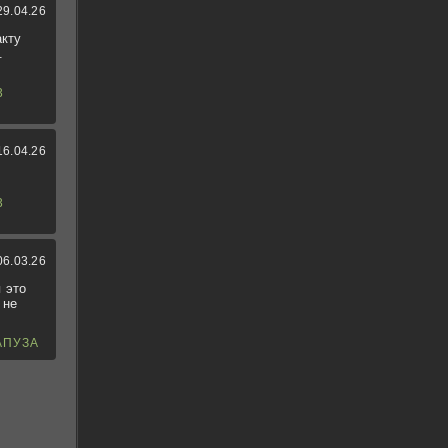
29.04.26
акту
.
3
16.04.26
3
06.03.26
 это
 не
АПУЗА