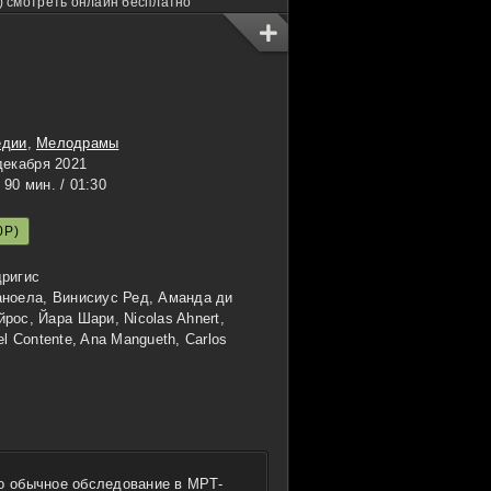
) смотреть онлайн бесплатно
едии
,
Мелодрамы
декабря 2021
90 мин. / 01:30
0P)
дригис
ноела, Винисиус Ред, Аманда ди
рос, Йара Шари, Nicolas Ahnert,
l Contente, Ana Mangueth, Carlos
то обычное обследование в МРТ-