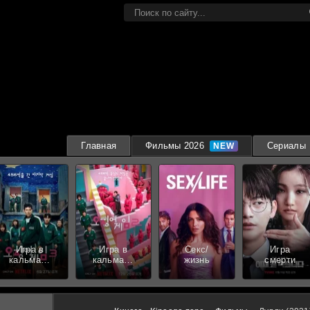
Главная
Фильмы 2026
Сериалы
Игра в
Игра в
Секс/
Игра
кальмара
кальмара
жизнь
смерти
3 сезон
2 сезон