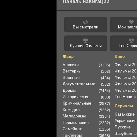
Панель навигации
Вы смотрели
Мои закл
Лучшие Фильмы
Топ Сери
Жанр
Кино
Боевики
Фильмы 20
(3136)
Вестерны
Фильмы 20
(103)
Военные
Фильмы 20
(434)
Документальные
Фильмы 20
(532)
Драмы
Фильмы 20
(7454)
Исторические
Топ Новинк
(833)
Криминальные
(2587)
Сериалы
Комедии
(5262)
Казахские
Мелодрамы
(3364)
Украинские
Приключения
(2282)
Русские
Семейные
(1266)
Зарубежны
Триллеры
(3668)