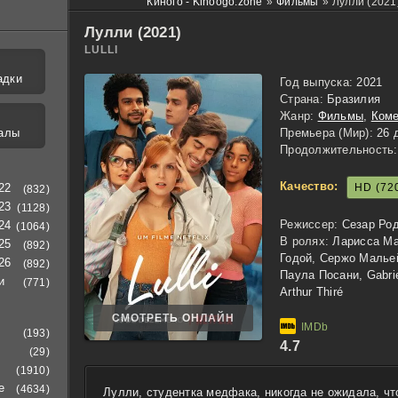
Киного - Kinoogo.zone
»
Фильмы
»
Лулли (2021
Лулли (2021)
LULLI
адки
Год выпуска:
2021
Страна:
Бразилия
Жанр:
Фильмы
,
Ком
алы
Премьера (Мир):
26 
Продолжительность:
Качество:
HD (72
22
(832)
23
(1128)
Режиссер:
Сезар Ро
24
(1064)
В ролях:
Ларисса Ма
25
(892)
Годой, Сержо Мальей
26
(892)
Паула Посани, Gabrie
и
(771)
Arthur Thiré
СМОТРЕТЬ ОНЛАЙН
(193)
4.7
(29)
(1910)
е
(4634)
Лулли, студентка медфака, никогда не ожидала, ч