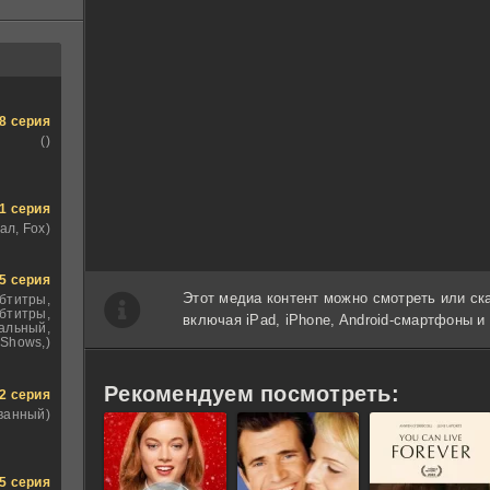
8 серия
()
1 серия
ал, Fox)
5 серия
Этот медиа контент можно смотреть или ск
убтитры,
бтитры,
включая iPad, iPhone, Android-смартфоны 
альный,
Shows,)
Рекомендуем посмотреть:
2 серия
ванный)
5 серия