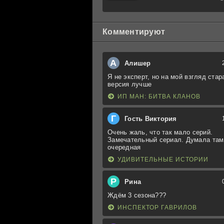
Книга
третья:
Юность
Кэнена
Комментируют
А
Алишер
Я не эксперт, но на мой взгляд стар
версия лучше
ИП МАН: БИТВА КЛАНОВ
Г
Гость Виктория
Очень жаль, что так мало серий.
Замечательный сериал. Думала там
очередная
УДИВИТЕЛЬНЫЕ ИСТОРИИ
Р
Рина
Ждём 3 сезона???
ИНСПЕКТОР ГАВРИЛОВ