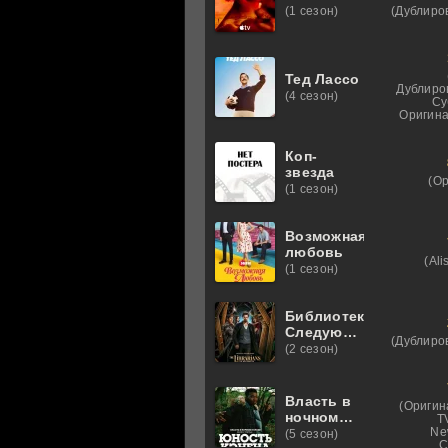
(Дублиро
(1 сезон)
Тед Лассо
Дублиро
(4 сезон)
Су
Оригина
Коп-
звезда
(О
(1 сезон)
Возможная
любовь
(Ali
(1 сезон)
Библиотекари:
Следующая
(Дублиро
глава
(2 сезон)
Власть в
(Оригин
ночном
T
городе.
Ne
(5 сезон)
C