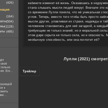
(426)
кабинете изменит её жизнь. Оказавшись в недоумен
стала слышать мысли людей вокруг. Вначале это к
кация
со временем Лулли поняла, что её уникальная спо
(164)
углов. Теперь, вместо того чтобы быть просто набл
иалы
мысли других, улавливая их страхи, надежды и та
(504)
человеком становилась для неё загадкой, а кажды
ьмы
(1128)
требующим не только знаний, но и моральной силы.
алы
(495)
этом даре скрыта не только сила, но и опасность. 
необычную способность, или она поглотит её?
Лулли (2021) смотре
дёт
 своё
ательно
100
ия. Его
Трейлер
нная
 ставит в
границей
ся к
комить
ими
и
м