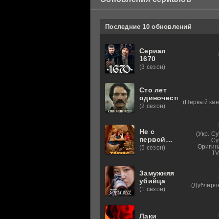
Последние 10 обновлений
Сериал
1670
(3 сезон)
Сто лет
одиночества
(Первый кан
(2 сезон)
Не с
(Укр. С
первой
Су
попытки
Оригин
(5 сезон)
TV
1-4 сезон
Замужняя
убийца
(Дублиро
(1 сезон)
Лаки