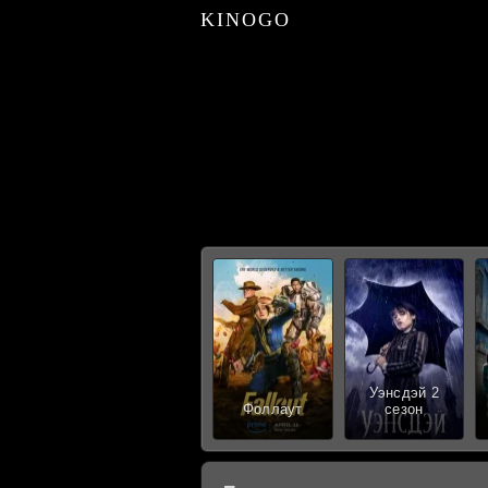
KINOGO
Уэнсдэй 2
Фоллаут
сезон