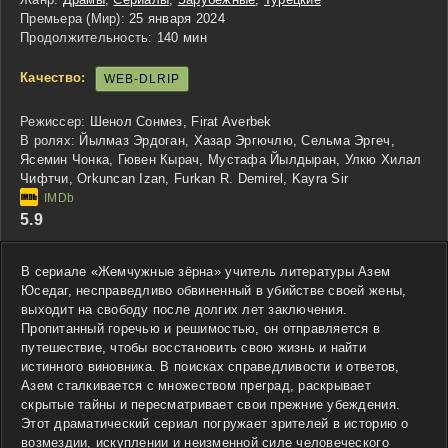
Премьера (Мир):
25 января 2024
Продолжительность:
140 мин
Качество:
WEB-DLRIP
Режиссер:
Шенол Сонмез, Firat Averbek
В ролях:
Йылмаз Эрдоган, Хазар Эргючлю, Сельма Эргеч,
Ясемин Чонка, Гювен Кырач, Мустафа Йылдыран, Улкю Хилал
Чифтчи, Orkuncan Izan, Furkan R. Demirel, Kayra Sir
5.9
В сериале «Жемчужные зёрна» учитель литературы Азем
Юседаг, несправедливо обвиненный в убийстве своей жены,
выходит на свободу после долгих лет заключения.
Пропитанный горечью и решимостью, он отправляется в
путешествие, чтобы восстановить свою жизнь и найти
истинного виновника. В поисках справедливости и ответов,
Азем сталкивается с множеством преград, раскрывает
скрытые тайны и пересматривает свои прежние убеждения.
Этот драматический сериал погружает зрителей в историю о
возмездии, искуплении и неизменной силе человеческого