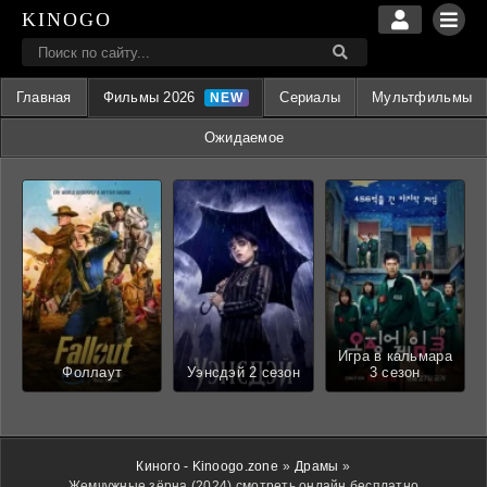
KINOGO
Главная
Фильмы 2026
Сериалы
Мультфильмы
Ожидаемое
Игра в кальмара
Фоллаут
Уэнсдэй 2 сезон
3 сезон
Киного - Kinoogo.zone
»
Драмы
»
Жемчужные зёрна (2024) смотреть онлайн бесплатно