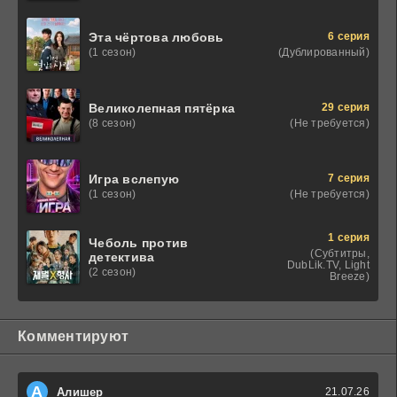
6 серия
Эта чёртова любовь
(Дублированный)
(1 сезон)
29 серия
Великолепная пятёрка
(Не требуется)
(8 сезон)
7 серия
Игра вслепую
(Не требуется)
(1 сезон)
1 серия
Чеболь против
(Субтитры,
детектива
DubLik.TV, Light
(2 сезон)
Breeze)
Комментируют
А
Алишер
21.07.26