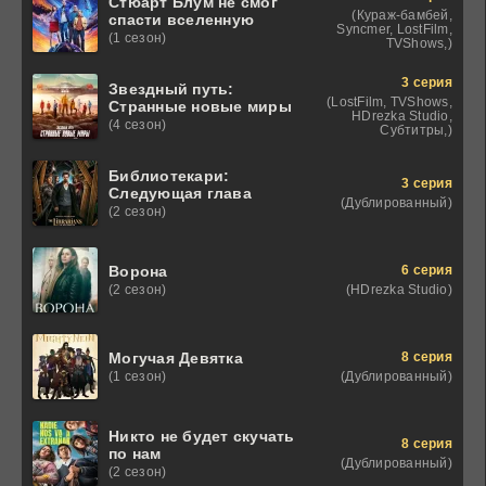
Стюарт Блум не смог
(Кураж-бамбей,
спасти вселенную
Syncmer, LostFilm,
(1 сезон)
TVShows,)
3 серия
Звездный путь:
(LostFilm, TVShows,
Странные новые миры
HDrezka Studio,
(4 сезон)
Субтитры,)
Библиотекари:
3 серия
Следующая глава
(Дублированный)
(2 сезон)
6 серия
Ворона
(HDrezka Studio)
(2 сезон)
8 серия
Могучая Девятка
(Дублированный)
(1 сезон)
Никто не будет скучать
8 серия
по нам
(Дублированный)
(2 сезон)