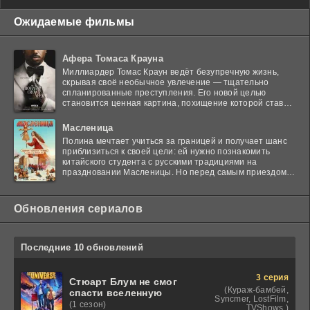
Ожидаемые фильмы
Афера Томаса Крауна
Миллиардер Томас Краун ведёт безупречную жизнь,
скрывая своё необычное увлечение — тщательно
спланированные преступления. Его новой целью
становится ценная картина, похищение которой ставит
в тупик
Масленица
Полина мечтает учиться за границей и получает шанс
приблизиться к своей цели: ей нужно познакомить
китайского студента с русскими традициями на
праздновании Масленицы. Но перед самым приездом
гостя
Обновления сериалов
Последние 10 обновлений
3 серия
Стюарт Блум не смог
(Кураж-бамбей,
спасти вселенную
Syncmer, LostFilm,
(1 сезон)
TVShows,)