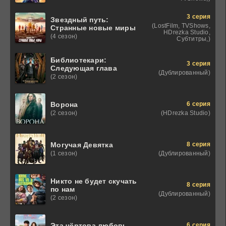
3 серия
Звездный путь:
(LostFilm, TVShows,
Странные новые миры
HDrezka Studio,
(4 сезон)
Субтитры,)
Библиотекари:
3 серия
Следующая глава
(Дублированный)
(2 сезон)
6 серия
Ворона
(HDrezka Studio)
(2 сезон)
8 серия
Могучая Девятка
(Дублированный)
(1 сезон)
Никто не будет скучать
8 серия
по нам
(Дублированный)
(2 сезон)
6 серия
Эта чёртова любовь