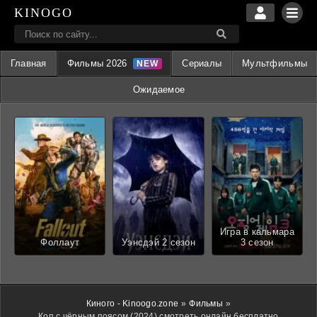
KINOGO
Главная
Фильмы 2026
Сериалы
Мультфильмы
Ожидаемое
Игра в кальмара
Фоллаут
Уэнсдэй 2 сезон
3 сезон
Киного - Kinoogo.zone
»
Фильмы
»
Коп с чёрным поясом (2024) смотреть онлайн бесплатно