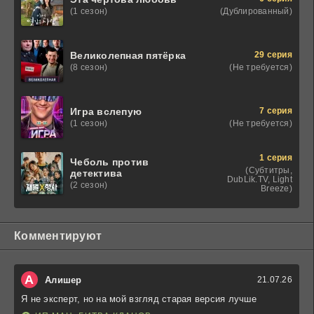
(Дублированный)
(1 сезон)
29 серия
Великолепная пятёрка
(Не требуется)
(8 сезон)
7 серия
Игра вслепую
(Не требуется)
(1 сезон)
1 серия
Чеболь против
(Субтитры,
детектива
DubLik.TV, Light
(2 сезон)
Breeze)
Комментируют
А
Алишер
21.07.26
Я не эксперт, но на мой взгляд старая версия лучше