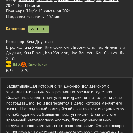
2024
,
Топ Новинки
Премьера (Мир):
13 сентября 2024
Продолжительность:
107 мин
Качество:
WEB-DL
Режиссер:
Ким Джу-хван
В ролях:
Ким У-бин, Ким Сон-гюн, Ли Хён-голь, Пак Чи-ёль, Ли
Джун-ок, Ким Ё-хан, Кан Хён-сок, Чха Ван-хён, Кан Сын-хо, Ли
Хэ-ён
6.9
7.3
Захватывающая история о Ли Джон-до, полицейском с
уникальными навыками в различных боевых искусствах.
Оказавшись свидетелем уличной драки, он не только спасает
пострадавшего, но и вовлекается в дело, которое меняет его
жизнь. Пострадавший полицейский оказывается специалистом
по наблюдению за бывшими преступниками. В связи с его
временной нетрудоспособностью, Джон-до неожиданно
получает шанс заменить его в расследовании. Однако вскоре
он понимает, что ситуация гораздо сложнее, чем казалась на