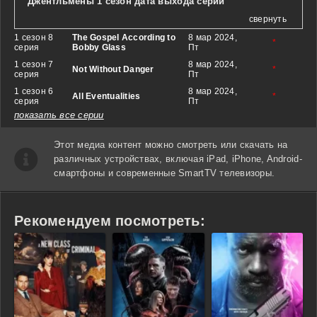
Джентльмены 1 сезон дата выхода серий
свернуть
1 сезон 8
The Gospel According to
8 мар 2024,
*
серия
Bobby Glass
Пт
1 сезон 7
8 мар 2024,
Not Without Danger
*
серия
Пт
1 сезон 6
8 мар 2024,
All Eventualities
*
серия
Пт
показать все серии
Этот медиа контент можно смотреть или скачать на
различных устройствах, включая iPad, iPhone, Android-
смартфоны и современные SmartTV телевизоры.
Рекомендуем посмотреть: