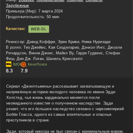
Зарубежные
Премьера (Мир):
7 марта 2024
Продолжительность:
50 мин
Качество:
WEB-DL
Режиссер:
Дэвид Кэффри, Эрен Криви, Нима Нуризаде
В ролях:
Тео Джеймс, Кая Скоделарио, Дэниэл Ингс, Джоэли
Ричардсон, Винни Джонс, Майкл Ву, Гарри Гудвинс, Стефан
Фиш, Дин Дж. Логан, Шанель Крессвелл
8.3
7.9
Сериал «Джентльмены» рассказывает захватывающую и
напряжённую историю молодого человека по имени Эдди
Холстед, чья жизнь кардинально меняется после
неожиданного известия о полученном наследстве. Эдди
узнает, что его большое наследство связано с наркоимперией
Бобби Гласса, одного из самых влиятельных и опасных
преступников в стране.
Эдди, который никогда не был связан с криминальным миром,