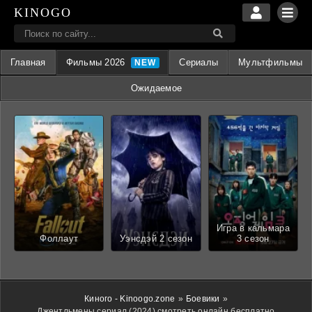
KINOGO
Главная
Фильмы 2026
Сериалы
Мультфильмы
Ожидаемое
Игра в кальмара
Фоллаут
Уэнсдэй 2 сезон
3 сезон
Киного - Kinoogo.zone
»
Боевики
»
Джентльмены сериал (2024) смотреть онлайн бесплатно