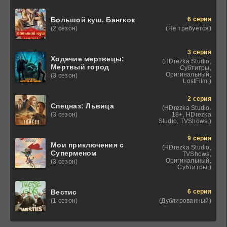
6 серия
Большой куш. Бангкок
(Не требуется)
(2 сезон)
3 серия
Ходячие мертвецы:
(HDrezka Studio,
Мертвый город
Субтитры,
Оригинальный,
(3 сезон)
LostFilm,)
2 серия
Спецназ: Львица
(HDrezka Studio.
18+, HDrezka
(3 сезон)
Studio, TVShows,)
9 серия
Мои приключения с
(HDrezka Studio,
Суперменом
TVShows,
Оригинальный,
(3 сезон)
Субтитры,)
6 серия
Вестис
(Дублированный)
(1 сезон)