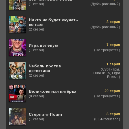
(Дублированный)
(1 сезон)
Никто не будет скучать
8 серия
по нам
(Дублированный)
(2 сезон)
7 серия
Игра вслепую
(Не требуется)
(1 сезон)
1 серия
Чеболь против
(Субтитры,
детектива
DubLik.TV, Light
(2 сезон)
Breeze)
29 серия
Великолепная пятёрка
(Не требуется)
(8 сезон)
8 серия
Стерлинг-Поинт
(LE-Production)
(1 сезон)