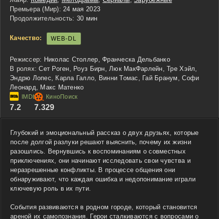
Премьера (Мир):
24 мая 2023
Продолжительность:
30 мин
Качество:
WEB-DL
Режиссер:
Николас Столлер, Франческа Дельбанко
В ролях:
Сет Роген, Роуз Бирн, Люк МакФарлейн, Тре Хэйл,
Эндрю Лопес, Карла Галло, Винни Томас, Гай Бранум, Софи
Леонард, Макс Матенко
7.2
7.329
Глубокий и эмоциональный рассказ о двух друзьях, которые
после долгой разлуки решают выяснить, почему их жизни
разошлись. Вернувшись к воспоминаниям о совместных
приключениях, они начинают исследовать свои чувства и
неразрешенные конфликты. В процессе общения они
обнаруживают, что каждая ошибка и недопонимание играли
ключевую роль в их пути.
События развиваются в родном городе, который становится
ареной их самопознания. Герои сталкиваются с вопросами о