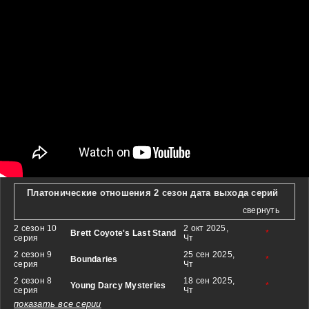
Платонические отношения 2 сезон дата выхода серий
свернуть
2 сезон 10
2 окт 2025,
Brett Coyote's Last Stand
*
серия
Чт
2 сезон 9
25 сен 2025,
Boundaries
*
серия
Чт
2 сезон 8
18 сен 2025,
Young Darcy Mysteries
*
серия
Чт
показать все серии