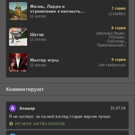
Жизнь, Ларри и
7 серия
стремление к несчастью:
(Coldfilm)
Почти история Америки
(1 сезон)
8 серия
(HDrezka Studio,
Шугар
TVShows,
(2 сезон)
Субтитры,
Оригинальный,)
9 серия
Мастер игры
(Не требуется)
(2 сезон)
Комментируют
А
Алишер
21.07.26
Я не эксперт, но на мой взгляд старая версия лучше
ИП МАН: БИТВА КЛАНОВ