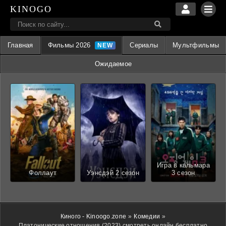
KINOGO
Главная
Фильмы 2026
Сериалы
Мультфильмы
Ожидаемое
Игра в кальмара
Фоллаут
Уэнсдэй 2 сезон
3 сезон
Киного - Kinoogo.zone
»
Комедии
»
Платонические отношения (2023) смотреть онлайн бесплатно