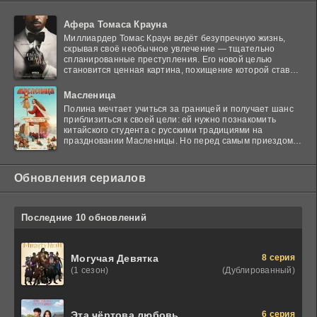
Афера Томаса Крауна
Миллиардер Томас Краун ведёт безупречную жизнь,
скрывая своё необычное увлечение — тщательно
спланированные преступления. Его новой целью
становится ценная картина, похищение которой ставит
в тупик
Масленица
Полина мечтает учиться за границей и получает шанс
приблизиться к своей цели: ей нужно познакомить
китайского студента с русскими традициями на
праздновании Масленицы. Но перед самым приездом
гостя
Обновления сериалов
Последние 10 обновлений
8 серия
Могучая Девятка
(Дублированный)
(1 сезон)
6 серия
Эта чёртова любовь