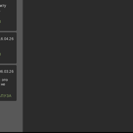
акту
.
3
16.04.26
3
06.03.26
 это
 не
АПУЗА