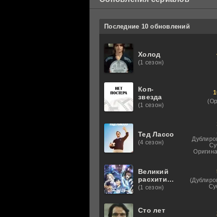
Последние 10 обновлений
Холод
(1 сезон)
Коп-
1
звезда
(О
(1 сезон)
Тед Лассо
Дублиро
(4 сезон)
Су
Оригина
Великий
расхититель
(Дублиро
гробниц
Су
(1 сезон)
Сто лет