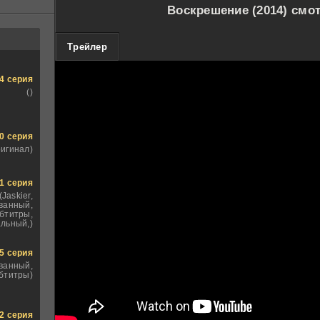
Воскрешение (2014) смо
100
Трейлер
4 серия
()
0 серия
ригинал)
1 серия
(Jaskier,
ванный,
бтитры,
льный,)
5 серия
ванный,
бтитры)
2 серия