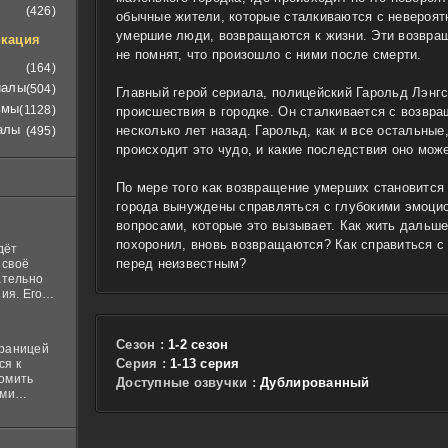
(426)
обычные жители, которые сталкиваются с невероят
умершие люди, возвращаются к жизни. Эти возвращ
кация
не помнят, что произошло с ними после смерти.
(164)
иалы
(504)
Главный герой сериала, полицейский Гарольд Лэнг
ьмы
(1128)
происшествия в городке. Он сталкивается с возвра
алы
несколько лет назад. Гарольд, как и все остальные
(495)
происходит это чудо, и какие последствия оно мож
По мере того как возвращение умерших становится
города вынуждены справляться с глубокими эмоци
вопросами, которые это вызывает. Как жить дальше,
похоронил, вновь возвращаются? Как справиться с 
дёт
перед неизвестным?
 своё
ательно
ия. Его
нная
 ставит в
Сезон :
1-2 сезон
границей
Cерия :
1-13 серия
ся к
комить
Доступные озвучки :
Дублированный
ими
и
м