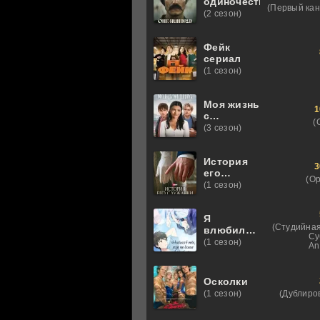
одиночества
(Первый кан
(2 сезон)
Фейк
сериал
(1 сезон)
Моя жизнь
1
с
(
мальчиками
(3 сезон)
Уолтер
История
3
его
(О
служанки
(1 сезон)
Я
(Студийная
влюбился
Су
в тебя,
(1 сезон)
An
когда ты
бежала в
лунной
Осколки
ночи
(Дублиро
(1 сезон)