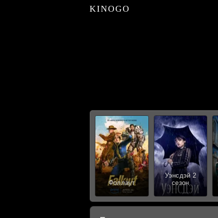
KINOGO
Уэнсдэй 2
Фоллаут
сезон