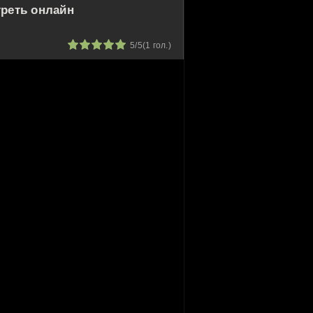
треть онлайн
1
2
3
4
5
5/5
(
1
гол.)