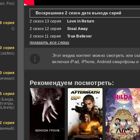
ал, Fox)
Воскрешение 2 сезон дата выхода серий
2 сезон 13 серия
Love in Return
8 серия
()
2 сезон 12 серия
Steal Away
2 сезон 11 серия
True Believer
показать все серии
0 серия
Coldfilm)
Этот медиа контент можно смотреть или ск
включая iPad, iPhone, Android-смартфоны 
0 серия
ригинал)
Рекомендуем посмотреть:
5 серия
 Банда,
бтитры,
iLiberty)
2 серия
ванный)