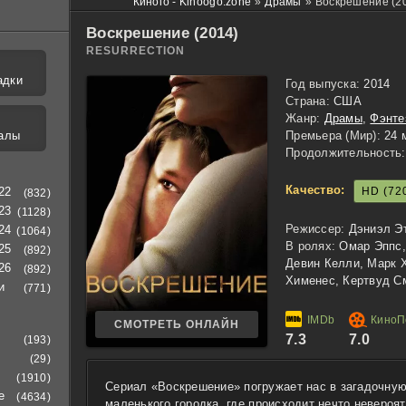
Киного - Kinoogo.zone
»
Драмы
»
Воскрешение (20
Воскрешение (2014)
RESURRECTION
адки
Год выпуска:
2014
Страна:
США
Жанр:
Драмы
,
Фэнте
алы
Премьера (Мир):
24 
Продолжительность:
Качество:
HD (72
22
(832)
23
(1128)
Режиссер:
Дэниэл Эт
24
(1064)
В ролях:
Омар Эппс,
25
(892)
Девин Келли, Марк 
26
(892)
Хименес, Кертвуд С
и
(771)
СМОТРЕТЬ ОНЛАЙН
7.3
7.0
(193)
(29)
(1910)
Сериал «Воскрешение» погружает нас в загадочну
е
(4634)
маленького городка, где происходит нечто невероя