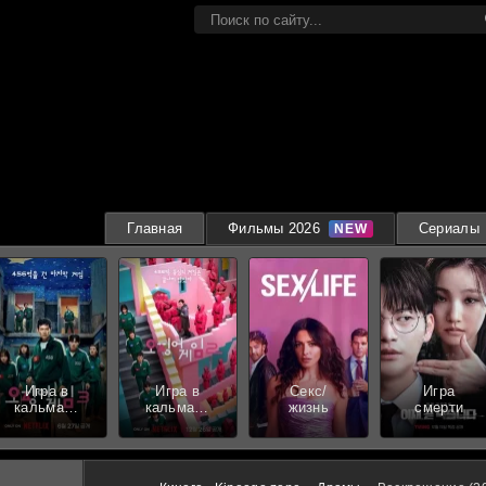
Главная
Фильмы 2026
Сериалы
Игра в
Игра в
Секс/
Игра
кальмара
кальмара
жизнь
смерти
3 сезон
2 сезон