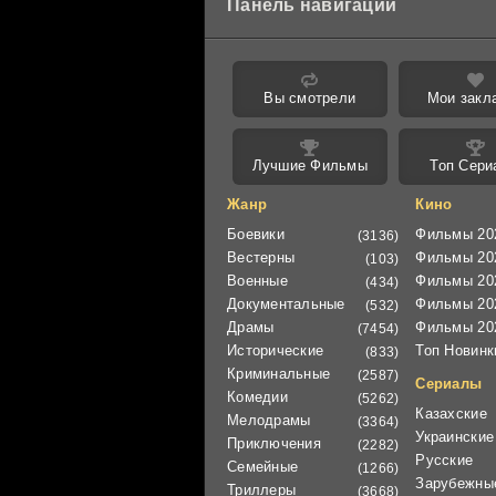
Панель навигации
Вы смотрели
Мои закл
Лучшие Фильмы
Топ Сери
Жанр
Кино
Боевики
Фильмы 20
(3136)
Вестерны
Фильмы 20
(103)
Военные
Фильмы 20
(434)
Документальные
Фильмы 20
(532)
Драмы
Фильмы 20
(7454)
Исторические
Топ Новинк
(833)
Криминальные
(2587)
Сериалы
Комедии
(5262)
Казахские
Мелодрамы
(3364)
Украинские
Приключения
(2282)
Русские
Семейные
(1266)
Зарубежны
Триллеры
(3668)