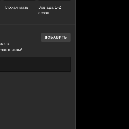
Плохая мать
Зов ада 1-2
сезон
ДОБАВИТЬ
олов.
участникам!
?