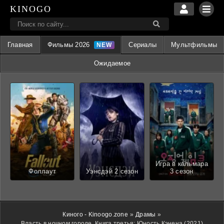
KINOGO
Главная
Фильмы 2026
Сериалы
Мультфильмы
Ожидаемое
Игра в кальмара
Фоллаут
Уэнсдэй 2 сезон
3 сезон
Киного - Kinoogo.zone
»
Драмы
»
Власть в ночном городе. Книга третья: Юность Кэнена (2021)