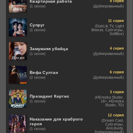
9 серия
Квартирная работа
(Дублированный)
(1 сезон)
11 серия
Супруг
(DubLik.TV, Light
Breeze, Субтитры,
(1 сезон)
SoftBox)
4 серия
Замужняя убийца
(Дублированный)
(1 сезон)
6 серия
Вефа Султан
(Дублированный)
(2 сезон)
3 серия
Президент Кертис
(HDrezka Studio.
18+, HDrezka
(1 сезон)
Studio, ТО)
12 серия
Наказание для храброго
(Dream Cast,
героя
Субтитры,
AniLiberty,
(1 сезон)
Дублированный)