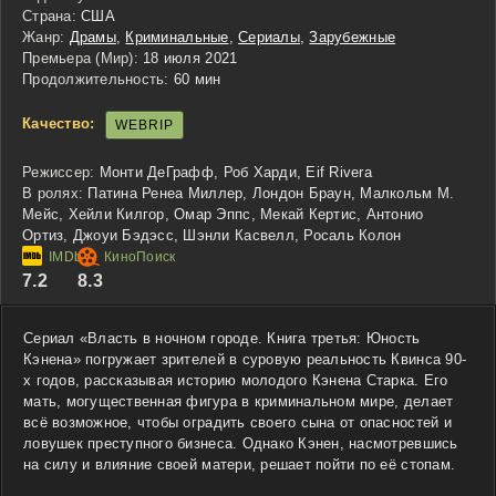
Страна:
США
Жанр:
Драмы
,
Криминальные
,
Сериалы
,
Зарубежные
Премьера (Мир):
18 июля 2021
Продолжительность:
60 мин
Качество:
WEBRIP
Режиссер:
Монти ДеГрафф, Роб Харди, Eif Rivera
В ролях:
Патина Ренеа Миллер, Лондон Браун, Малкольм М.
Мейс, Хейли Килгор, Омар Эппс, Мекай Кертис, Антонио
Ортиз, Джоуи Бэдэсс, Шэнли Касвелл, Росаль Колон
7.2
8.3
Сериал «Власть в ночном городе. Книга третья: Юность
Кэнена» погружает зрителей в суровую реальность Квинса 90-
х годов, рассказывая историю молодого Кэнена Старка. Его
мать, могущественная фигура в криминальном мире, делает
всё возможное, чтобы оградить своего сына от опасностей и
ловушек преступного бизнеса. Однако Кэнен, насмотревшись
на силу и влияние своей матери, решает пойти по её стопам.