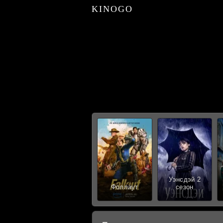
KINOGO
Уэнсдэй 2
Фоллаут
сезон