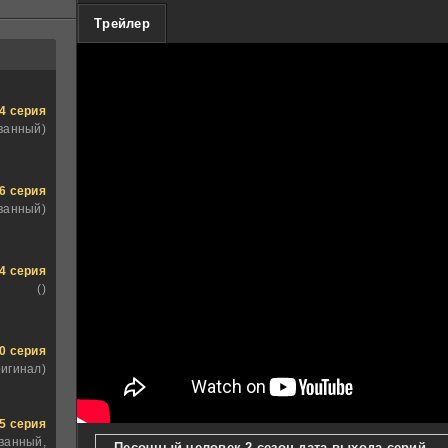
100
Трейлер
4 серия
ванный)
6 серия
ванный)
4 серия
()
0 серия
ригинал)
5 серия
ванный,
Песочный человек 2 сезон дата выхода серий