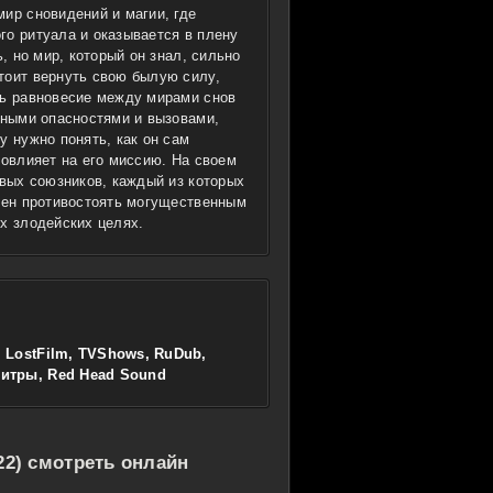
ир сновидений и магии, где
го ритуала и оказывается в плену
, но мир, который он знал, сильно
тоит вернуть свою былую силу,
ть равновесие между мирами снов
чными опасностями и вызовами,
у нужно понять, как он сам
повлияет на его миссию. На своем
овых союзников, каждый из которых
лжен противостоять могущественным
х злодейских целях.
 LostFilm, TVShows, RuDub,
титры, Red Head Sound
22) смотреть онлайн