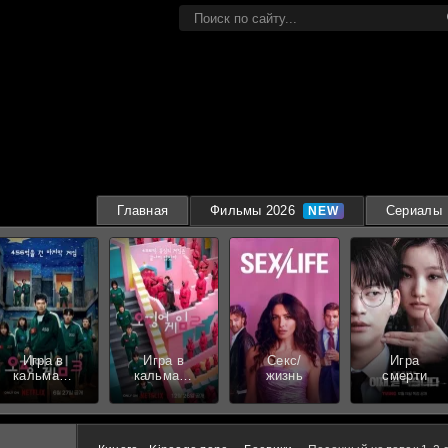
Главная
Фильмы 2026
Сериалы
Игра в
Игра в
Секс/
Игра
кальмара
кальмара
жизнь
смерти
3 сезон
2 сезон