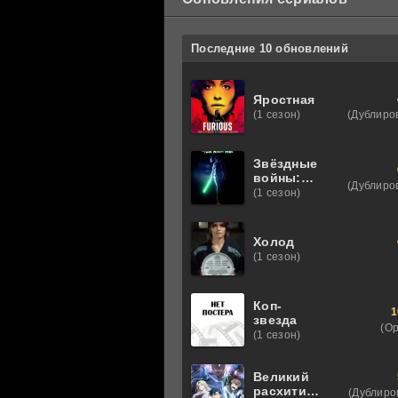
Последние 10 обновлений
Яростная
(Дублиро
(1 сезон)
Звёздные
войны:
(Дублиро
Видения.
(1 сезон)
Девятый
джедай
Холод
(1 сезон)
Коп-
1
звезда
(О
(1 сезон)
Великий
расхититель
(Дублиро