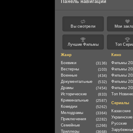
Панель навигации
Вы смотрели
Мои закл
Лучшие Фильмы
Топ Сери
Жанр
Кино
Боевики
Фильмы 20
(3136)
Вестерны
Фильмы 20
(103)
Военные
Фильмы 20
(434)
Документальные
Фильмы 20
(532)
Драмы
Фильмы 20
(7454)
Исторические
Топ Новинк
(833)
Криминальные
(2587)
Сериалы
Комедии
(5262)
Казахские
Мелодрамы
(3364)
Украинские
Приключения
(2282)
Русские
Семейные
(1266)
Зарубежны
Триллеры
(3668)