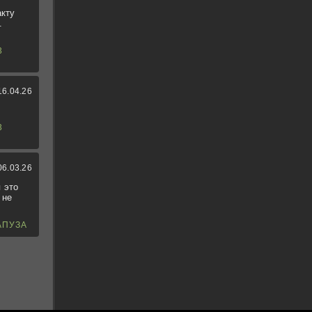
акту
.
3
16.04.26
3
06.03.26
 это
 не
АПУЗА