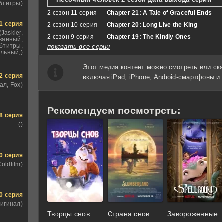
бтитры)
2 сезон 11 серия
Chapter 21: A Tale of Graceful Ends
1 серия
2 сезон 10 серия
Chapter 20: Long Live the King
(Jaskier,
2 сезон 9 серия
Chapter 19: The Kindly Ones
ванный,
бтитры,
показать все серии
льный,)
Этот медиа контент можно смотреть или ск
2 серия
включая iPad, iPhone, Android-смартфоны 
ал, Fox)
Рекомендуем посмотреть:
8 серия
()
0 серия
Coldfilm)
0 серия
ригинал)
Творцы снов
Страна снов
Завороженные