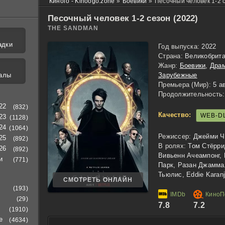
Киного - Kinoogo.zone
»
Боевики
»
Песочный человек 1-2 
Песочный человек 1-2 сезон (2022)
THE SANDMAN
адки
Год выпуска:
2022
Страна:
Великобрит
Жанр:
Боевики
,
Дра
алы
Зарубежные
Премьера (Мир):
5 ав
Продолжительность:
22
(832)
Качество:
WEB-D
23
(1128)
24
(1064)
Режиссер:
Джейми Ч
25
(892)
В ролях:
Том Стёрри
26
(892)
Вивьенн Ачеампонг,
и
(771)
Парк, Разан Джамма
Тьюлис, Eddie Karan
СМОТРЕТЬ ОНЛАЙН
(193)
(29)
7.8
7.2
(1910)
е
(4634)