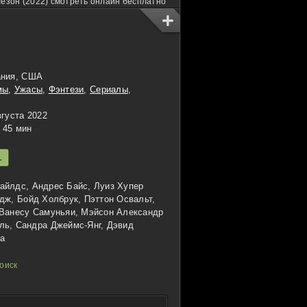
сезон (2022) смотреть онлайн бесплатно
ания, США
мы
,
Ужасы
,
Фэнтези
,
Сериалы
,
густа 2022
45 мин
L
айлдс, Андрес Байс, Луиз Хупер
дж, Бойд Холбрук, Пэттон Освальт,
 Ванесу Самуньяи, Мэйсон Александр
ль, Сандра Джеймс-Янг, Дэвид
ja