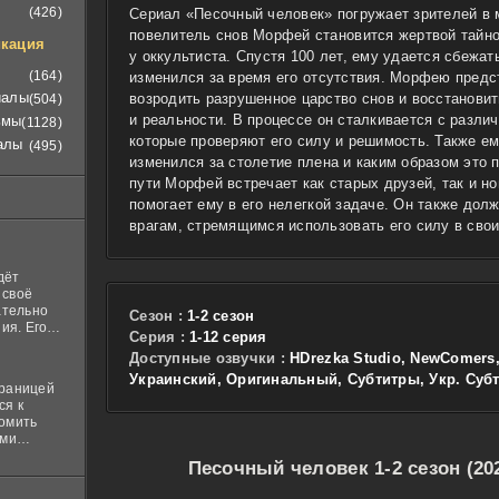
(426)
Сериал «Песочный человек» погружает зрителей в м
повелитель снов Морфей становится жертвой тайно
кация
у оккультиста. Спустя 100 лет, ему удается сбежать
(164)
изменился за время его отсутствия. Морфею предс
иалы
возродить разрушенное царство снов и восстанови
(504)
и реальности. В процессе он сталкивается с разли
ьмы
(1128)
которые проверяют его силу и решимость. Также ем
алы
(495)
изменился за столетие плена и каким образом это 
пути Морфей встречает как старых друзей, так и н
помогает ему в его нелегкой задаче. Он также до
врагам, стремящимся использовать его силу в свои
дёт
 своё
ательно
Сезон :
1-2 сезон
ия. Его
Cерия :
1-12 серия
нная
Доступные озвучки :
HDrezka Studio, NewComers,
 ставит в
Украинский, Оригинальный, Субтитры, Укр. Суб
границей
ся к
комить
ими
и
Песочный человек 1-2 сезон (20
м