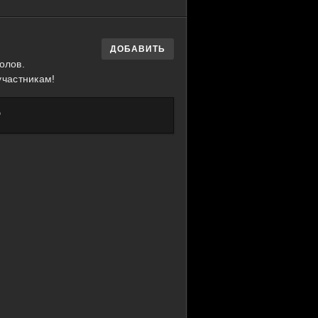
ДОБАВИТЬ
олов.
участникам!
?