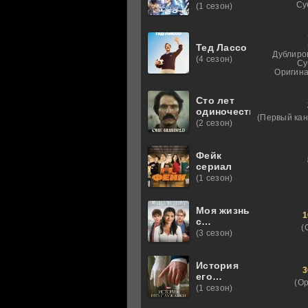
гробниц
Су
(1 сезон)
Тед Лассо
Дублиро
(4 сезон)
Су
Оригина
Сто лет
одиночества
(Первый кан
(2 сезон)
Фейк
сериал
(1 сезон)
Моя жизнь
1
с
(
мальчиками
(3 сезон)
Уолтер
История
3
его
(О
служанки
(1 сезон)