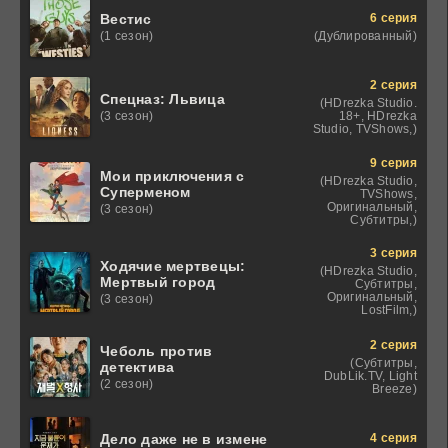
6 серия
Вестис
(Дублированный)
(1 сезон)
2 серия
Спецназ: Львица
(HDrezka Studio.
18+, HDrezka
(3 сезон)
Studio, TVShows,)
9 серия
Мои приключения с
(HDrezka Studio,
Суперменом
TVShows,
Оригинальный,
(3 сезон)
Субтитры,)
3 серия
Ходячие мертвецы:
(HDrezka Studio,
Мертвый город
Субтитры,
Оригинальный,
(3 сезон)
LostFilm,)
2 серия
Чеболь против
(Субтитры,
детектива
DubLik.TV, Light
(2 сезон)
Breeze)
4 серия
Дело даже не в измене