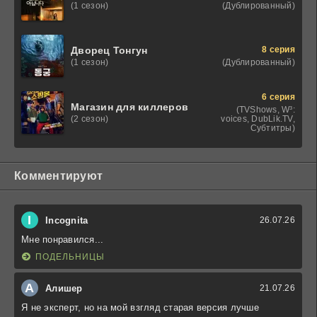
(Дублированный)
(1 сезон)
8 серия
Дворец Тонгун
(Дублированный)
(1 сезон)
6 серия
Магазин для киллеров
(TVShows, W³:
voices, DubLik.TV,
(2 сезон)
Субтитры)
Комментируют
I
Incognita
26.07.26
Мне понравился...
ПОДЕЛЬНИЦЫ
А
Алишер
21.07.26
Я не эксперт, но на мой взгляд старая версия лучше