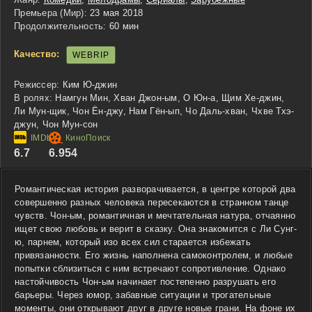
Премьера (Мир):
23 мая 2018
Продолжительность:
60 мин
Качество:
WEBRIP
Режиссер:
Ким Ю-джин
В ролях:
Намгун Мин, Хван Джон-ым, О Юн-а, Щим Хе-джин,
Ли Мун-щик, Чон Ён-джу, Нам Гён-ып, Чо Даль-хван, Чхве Тхэ-
джун, Чон Мун-сон
6.7
6.954
Романтическая история разворачивается, в центре которой два
совершенно разных человека пересекаются в странном танце
чувств. Чон-ым, романтичная и мечтательная натура, отчаянно
ищет свою любовь и верит в сказку. Она знакомится с Ли Сунг-
ю, парнем, который изо всех сил старается избежать
привязанности. Его жизнь наполнена самоконтролем, и любые
попытки сблизиться с ним встречают сопротивление. Однако
настойчивость Чон-ым начинает постепенно разрушать его
барьеры. Через юмор, забавные ситуации и трогательные
моменты, они открывают друг в друге новые грани. На фоне их