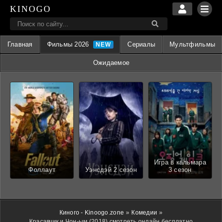
KINOGO
Главная
Фильмы 2026
Сериалы
Мультфильмы
Ожидаемое
Игра в кальмара
Фоллаут
Уэнсдэй 2 сезон
3 сезон
Киного - Kinoogo.zone
»
Комедии
»
Красавчик и Чон-ым (2018) смотреть онлайн бесплатно