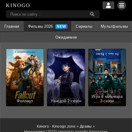
KINOGO
Главная
Фильмы 2026
Сериалы
Мультфильмы
Ожидаемое
Игра в кальмара
Фоллаут
Уэнсдэй 2 сезон
3 сезон
Киного - Kinoogo.zone
»
Драмы
»
Незнакомки (2023) смотреть онлайн бесплатно