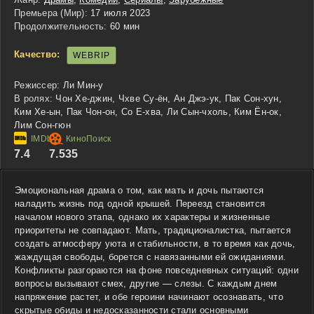
Премьера (Мир):
17 июля 2023
Продолжительность:
60 мин
Качество:
WEBRIP
Режиссер:
Ли Мин-у
В ролях:
Чон Хе-джин, Чхве Су-ён, Ан Джэ-ук, Пак Сон-хун,
Ким Хе-ын, Пак Чон-он, Со Е-хва, Ли Сын-чхоль, Ким Ён-ок,
Лим Сон-гюн
7.4
7.535
Эмоциональная драма о том, как мать и дочь пытаются
наладить жизнь под одной крышей. Переезд становится
началом нового этапа, однако их характеры и жизненные
приоритеты не совпадают. Мать, традиционалистка, пытается
создать атмосферу уюта и стабильности, в то время как дочь,
жаждущая свободы, борется с навязанными ей ожиданиями.
Конфликты разгораются на фоне повседневных ситуаций: одни
вопросы вызывают смех, другие — слезы. С каждым днем
напряжение растет, и обе героини начинают осознавать, что
скрытые обиды и недосказанности стали основными