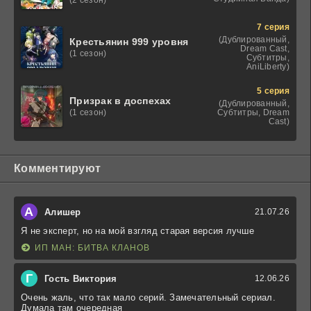
(2 сезон)
сложности в другом
мире
7 серия
(Дублированный,
Крестьянин 999 уровня
Dream Cast,
(1 сезон)
Субтитры,
AniLiberty)
5 серия
Призрак в доспехах
(Дублированный,
Субтитры, Dream
(1 сезон)
Cast)
Комментируют
А
Алишер
21.07.26
Я не эксперт, но на мой взгляд старая версия лучше
ИП МАН: БИТВА КЛАНОВ
Г
Гость Виктория
12.06.26
Очень жаль, что так мало серий. Замечательный сериал.
Думала там очередная