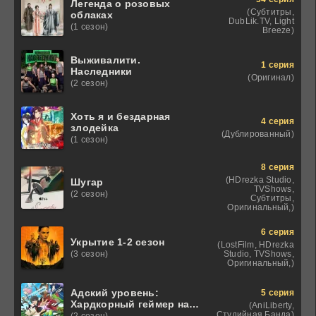
Легенда о розовых
(Субтитры,
облаках
DubLik.TV, Light
(1 сезон)
Breeze)
Выживалити.
1 серия
Наследники
(Оригинал)
(2 сезон)
Хоть я и бездарная
4 серия
злодейка
(Дублированный)
(1 сезон)
8 серия
(HDrezka Studio,
Шугар
TVShows,
(2 сезон)
Субтитры,
Оригинальный,)
6 серия
Укрытие 1-2 сезон
(LostFilm, HDrezka
Studio, TVShows,
(3 сезон)
Оригинальный,)
Адский уровень:
5 серия
Хардкорный геймер на
(AniLiberty,
самой высокой
Студийная Банда)