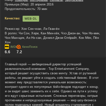
Премьера (Мир):
20 апреля 2016
Продолжительность:
70 мин
Качество:
WEB-DL
Режиссер:
Хон Сон-чхан, Ли Гван-ён
В ролях:
Чи Сон, Хери, Кан Мин-хёк, Чхэ Джон-ан, Чон Но-мин,
Чон Ман-щик, Ан Нэ-сан, Дэниэл Джои Олбрайт, Кон Мён, Пён
Хон
6.6
7.2
Главный герой — амбициозный директор успешной
развлекательной компании - Top Entertainment Company,
который решает осуществить свою мечту. Устав от рутинной
работы, он решает уйти и создать собственный бизнес. В этот
момент ему представляется уникальная возможность:
контракт одного из популярных бойз-бендов подходит к концу,
и он видит шанс заманить их к себе. Однако на пути к успеху
его ждут серьезные испытания. Сложные переговоры, хитрые
противники и непредсказуемые решения — мир шоу-бизнеса
полон подводных камней. Новый владелец сталкивается с