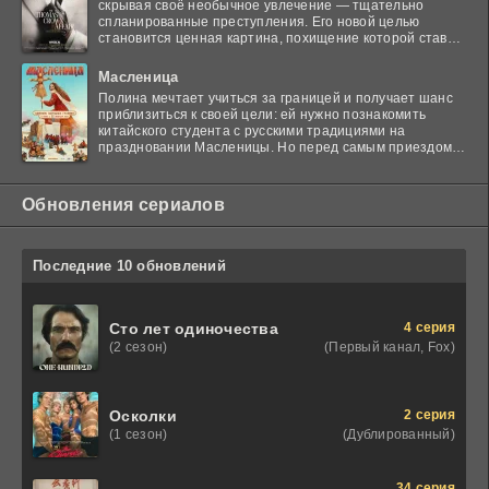
скрывая своё необычное увлечение — тщательно
спланированные преступления. Его новой целью
становится ценная картина, похищение которой ставит
в тупик
Масленица
Полина мечтает учиться за границей и получает шанс
приблизиться к своей цели: ей нужно познакомить
китайского студента с русскими традициями на
праздновании Масленицы. Но перед самым приездом
гостя
Обновления сериалов
Последние 10 обновлений
4 серия
Сто лет одиночества
(Первый канал, Fox)
(2 сезон)
2 серия
Осколки
(Дублированный)
(1 сезон)
34 серия