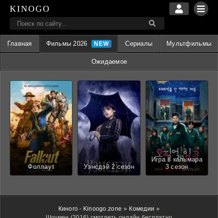
KINOGO
Главная
Фильмы 2026
Сериалы
Мультфильмы
Ожидаемое
Игра в кальмара
Фоллаут
Уэнсдэй 2 сезон
3 сезон
Киного - Kinoogo.zone
»
Комедии
»
Шоумен (2016) смотреть онлайн бесплатно