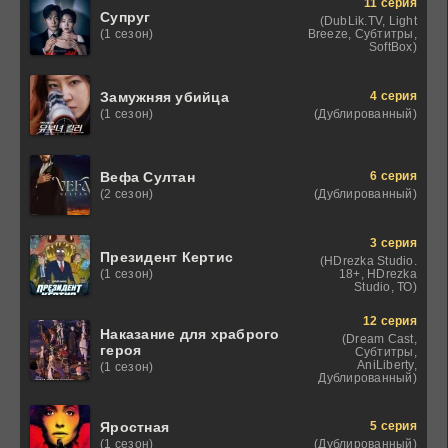
11 серия
Супруг
(DubLik.TV, Light
Breeze, Субтитры,
(1 сезон)
SoftBox)
4 серия
Замужняя убийца
(Дублированный)
(1 сезон)
6 серия
Вефа Султан
(Дублированный)
(2 сезон)
3 серия
Президент Кертис
(HDrezka Studio.
18+, HDrezka
(1 сезон)
Studio, ТО)
12 серия
Наказание для храброго
(Dream Cast,
героя
Субтитры,
AniLiberty,
(1 сезон)
Дублированный)
5 серия
Яростная
(Дублированный)
(1 сезон)