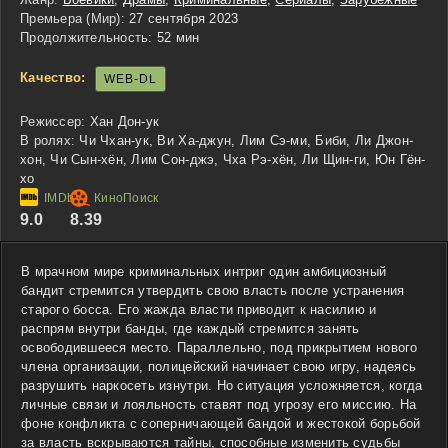
Премьера (Мир):
27 сентября 2023
Продолжительность:
52 мин
Качество:
WEB-DL
Режиссер:
Хан Дон-ук
В ролях:
Чи Чхан-ук, Ви Ха-джун, Лим Сэ-ми, Биби, Ли Джон-
хон, Чи Сын-хён, Лим Сон-джэ, Чха Рэ-хён, Ли Щин-ги, Юн Гён-
хо
9.0
8.39
В мрачном мире криминальных интриг один амбициозный
бандит стремится утвердить свою власть после устранения
старого босса. Его жажда власти приводит к насилию и
распрям внутри банды, где каждый стремится занять
освободившееся место. Параллельно, под прикрытием нового
члена организации, полицейский начинает свою игру, надеясь
разрушить наркосеть изнутри. Но ситуация усложняется, когда
личные связи и лояльность ставят под угрозу его миссию. На
фоне конфликта с соперничающей бандой и жестокой борьбой
за власть вскрываются тайны, способные изменить судьбы