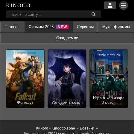
KINOGO
Главная
Фильмы 2026
Сериалы
Мультфильмы
Ожидаемое
Игра в кальмара
Фоллаут
Уэнсдэй 2 сезон
3 сезон
Киного - Kinoogo.zone
»
Боевики
»
Большее зло (2023) смотреть онлайн бесплатно