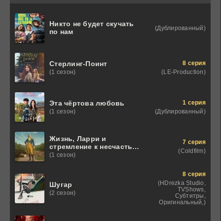
Никто не будет скучать
(Дублированный)
по нам
8 серия
Стерлинг-Поинт
(LE-Production)
(1 сезон)
1 серия
Эта чёртова любовь
(Дублированный)
(1 сезон)
Жизнь, Ларри и
7 серия
стремление к несчастью:
(Coldfilm)
Почти история Америки
(1 сезон)
8 серия
(HDrezka Studio,
Шугар
TVShows,
(2 сезон)
Субтитры,
Оригинальный,)