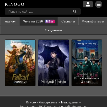
KINOGO
Главная
Фильмы 2026
Сериалы
Мультфильмы
Ожидаемое
Игра в кальмара
Фоллаут
Уэнсдэй 2 сезон
3 сезон
Киного - Kinoogo.zone
»
Мелодрамы
»
Запах денег (2017) смотреть онлайн бесплатно