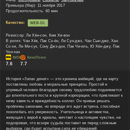
Премьера (Мир):
11 ноября 2017
Продолжительность:
60 мин
Качество:
WEB-DL
Режиссер:
Ли Хён-сон, Ким Хи-вон
В ролях:
Чан Хёк, Пак Сэ-ён, Ли Сун-джэ, Чан Сын-джо, Хан
Со-хи, Ли Ми-сук, Сону Джэ-док, Пак Чи-иль, Ю Хён-джу, Пак
Чон-хак
7.6
7.7
История «Запах денег» — это хроника амбиций, где на карту
поставлены любовь и моральные принципы. Простой и
упрямый человек благодаря своему трудолюбию поднимается
до влиятельного поста в крупной корпорации, что привлекает к
нему зависть и враждебность коллег. Он привык решать
проблемы законами, но впереди его ждет встреча, способная
поколебать его уверенность. Учительница и активистка,
живущая с верой в идеалы, мечтает о настоящем чувстве, не
подозревая, что вскоре судьба поставит ее перед сложным
выбором, где будет испытана сила ее убеждений.