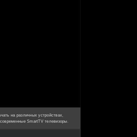
ачать на различных устройствах,
и современные SmartTV телевизоры.