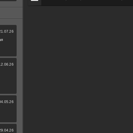
21.07.26
ая
12.06.26
04.05.26
29.04.26