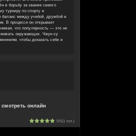
ён в борьбу за звание самого
му турниру по спорту и
и баланс между учебой, дружбой и
м. В процессе он открывает
онимая, что популярность — это не
ерживать окружающих. Чжун-су
мнениям, чтобы доказать себе и
 смотреть онлайн
1
2
3
4
5
5/5
(
1
гол.)