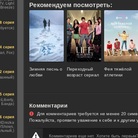
V, Light
Рекомендуем посмотреть:
Breeze)
8 серия
ебуется)
4 серия
ал, Fox)
Зимняя песнь о
Переходный
Фея тяжёлой
2 серия
любви
возраст сериал
атлетики
ванный)
5 серия
iLiberty,
 Банда)
Комментарии
Для комментариев требуется не менее 20 симв
6 серия
Пожалуйста, проявите уважение к себе и к другим 
 HDrezka
TVShows,
льный,)
Комментариев еще нет. Хотите быть первым