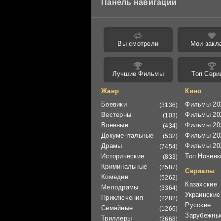
Панель навигации
Вы смотрели
Мои закл
Лучшие Фильмы
Топ Сери
Жанр
Кино
Боевики
Фильмы 20
(3136)
Вестерны
Фильмы 20
(103)
Военные
Фильмы 20
(434)
Документальные
Фильмы 20
(532)
Драмы
Фильмы 20
(7454)
Исторические
Топ Новинк
(833)
Криминальные
(2587)
Сериалы
Комедии
(5262)
Казахские
Мелодрамы
(3364)
Украинские
Приключения
(2282)
Русские
Семейные
(1266)
Зарубежны
Триллеры
(3668)