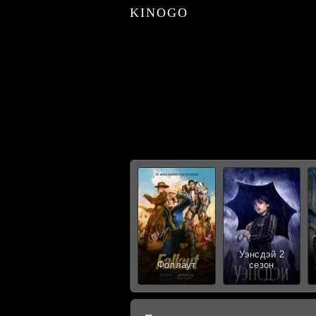
KINOGO
Уэнсдэй 2
Фоллаут
сезон