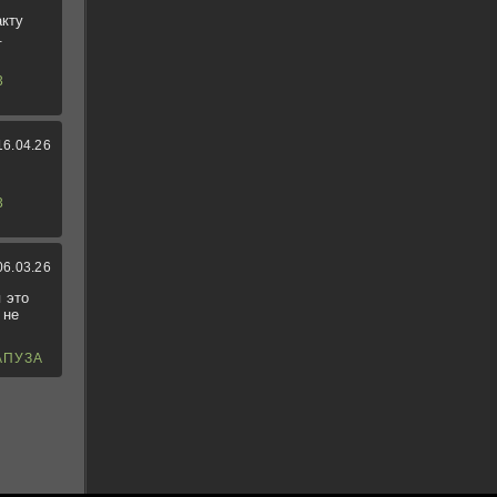
акту
.
3
16.04.26
3
06.03.26
 это
 не
АПУЗА