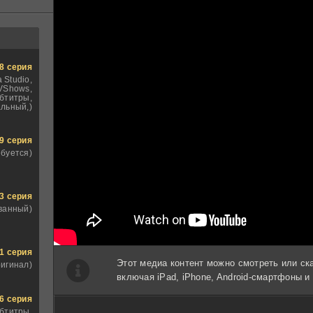
8 серия
 Studio,
VShows,
бтитры,
льный,)
9 серия
ебуется)
3 серия
ванный)
1 серия
Этот медиа контент можно смотреть или ск
ригинал)
включая iPad, iPhone, Android-смартфоны 
6 серия
бтитры,