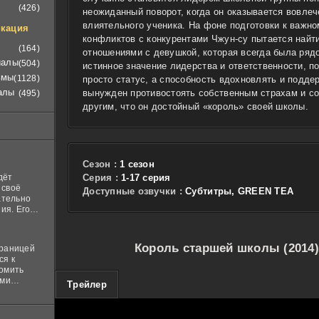
(426)
неожиданный поворот, когда он оказывается вовлеч
влиятельного ученика. На фоне подготовки к важно
кация
конфликтов с конкурентами Чжун-су пытается найт
(164)
отношениями с девушкой, которая всегда была рядо
иалы
(504)
истинное значение лидерства и ответственности, п
ьмы
(1128)
просто статус, а способность вдохновлять и подд
алы
вынужден противостоять собственным страхам и со
(495)
другим, что он достойный «король» своей школы.
Сезон :
1 сезон
дёт
Cерия :
1-17 серия
 своё
Доступные озвучки :
Субтитры, GREEN TEA
ательно
ия. Его
нная
 ставит в
Король старшей школы (2014)
границей
ся к
комить
ими
100
Трейлер
и
м