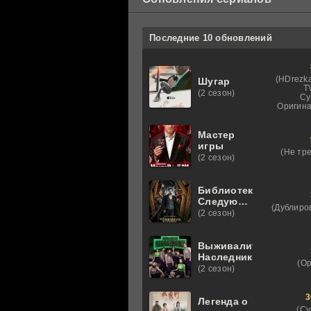
Последние 10 обновлений
(HDrezka
Шугар
T
(2 сезон)
Су
Оригина
Мастер
игры
(Не тр
(2 сезон)
Библиотекари:
Следующая
(Дублиро
глава
(2 сезон)
Выживалити.
Наследники
(О
(2 сезон)
3
Легенда о
(Су