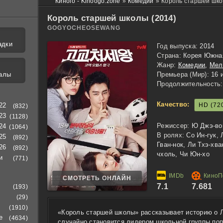
Киного - Kinoogo.zone
»
Комедии
»
Король старшей шко
Король старшей школы (2014)
GOGYOCHEOSEWANG
адки
Год выпуска:
2014
Страна:
Корея Южна
Жанр:
Комедии
,
Мел
алы
Премьера (Мир):
16 
Продолжительность:
Качество:
HD (72
22
(832)
23
(1128)
Режиссер:
Ю Джэ-во
24
(1064)
В ролях:
Со Ин-гук, 
25
(892)
Гван-нок, Ли Тхэ-хва
26
(892)
чхоль, Чи Юн-хо
и
(771)
СМОТРЕТЬ ОНЛАЙН
7.1
7.681
(193)
(29)
(1910)
«Король старшей школы» рассказывает историю о Л
е
(4634)
случайно становится лидером школьной группы поп