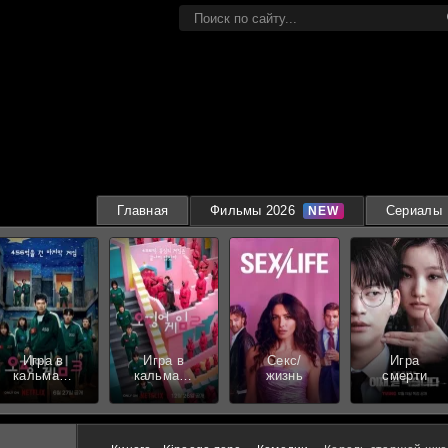
Главная
Фильмы 2026
Сериалы
Игра в
Игра в
Секс/
Игра
кальмара
кальмара
жизнь
смерти
3 сезон
2 сезон