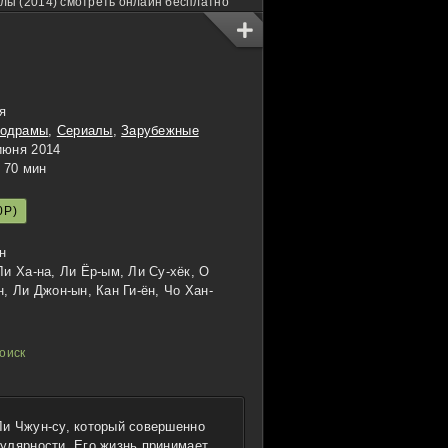
лы (2014) смотреть онлайн бесплатно
я
одрамы
,
Сериалы
,
Зарубежные
июня 2014
70 мин
0P)
н
Ли Ха-на, Ли Ёр-ым, Ли Су-хёк, О
н, Ли Джон-ын, Кан Ги-ён, Чо Хан-
и Чжун-су, который совершенно
улярности. Его жизнь принимает