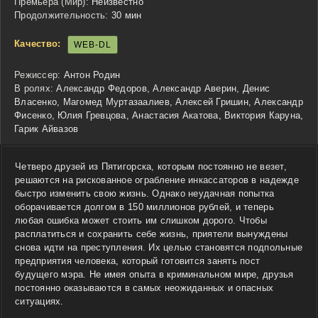
Премьера (Мир):
Неизвестно
Продолжительность:
30 мин
Качество:
WEB-DL
Режиссер:
Антон Родин
В ролях:
Александр Федоров, Александр Аверин, Денис
Власенко, Магомед Муртазаалиев, Алексей Гришин, Александр
Фисенко, Юлия Гревцова, Анастасия Акатова, Виктория Каруна,
Гарик Айвазов
Четверо друзей из Пятигорска, которым постоянно не везет,
решаются на рискованное ограбление инкассаторов в надежде
быстро изменить свою жизнь. Однако неудачная попытка
оборачивается долгом в 150 миллионов рублей, и теперь
любая ошибка может стоить им слишком дорого. Чтобы
расплатиться и сохранить себе жизнь, приятели вынуждены
снова идти на преступления. Их целью становятся подпольные
предприятия человека, который готовится занять пост
будущего мэра. Не имея опыта в криминальном мире, друзья
постоянно оказываются в самых неожиданных и опасных
ситуациях.