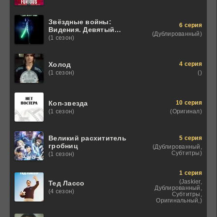
Звёздные войны:
6 серия
Видения. Девятый
(Дублированный)
джедай
(1 сезон)
4 серия
Холод
()
(1 сезон)
10 серия
Коп-звезда
(Оригинал)
(1 сезон)
Великий расхититель
5 серия
гробниц
(Дублированный,
Субтитры)
(1 сезон)
1 серия
(Jaskier,
Тед Лассо
Дублированный,
(4 сезон)
Субтитры,
Оригинальный,)