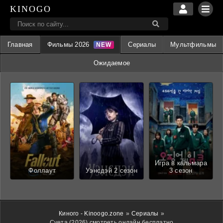
KINOGO
Главная
Фильмы 2026
Сериалы
Мультфильмы
Ожидаемое
Игра в кальмара
Фоллаут
Уэнсдэй 2 сезон
3 сезон
Киного - Kinoogo.zone
»
Сериалы
»
Суета (2026) смотреть онлайн бесплатно