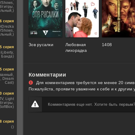
VShows,
бтитры,
льный,)
6 серия
 HDrezka
TVShows,
льный,)
Зов русалки
Любовная
1408
5 серия
лихорадка
iLiberty,
 Банда)
5 серия
Комментарии
ванный,
, Dream
Для комментариев требуется не менее 20 симв
Cast)
Пожалуйста, проявите уважение к себе и к другим 
0 серия
TV, Light
убтитры,
Комментариев еще нет. Хотите быть первым
SoftBox)
8 серия
()