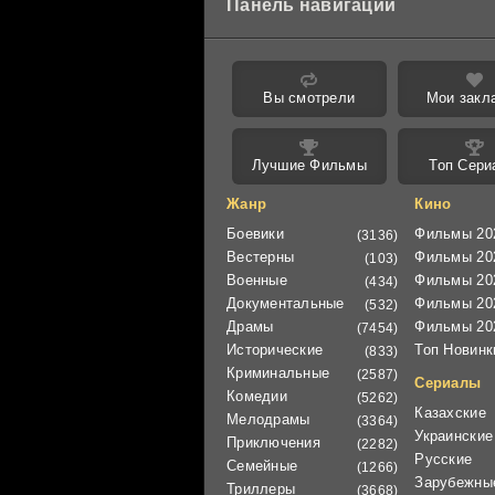
Панель навигации
Вы смотрели
Мои закл
Лучшие Фильмы
Топ Сери
Жанр
Кино
Боевики
Фильмы 20
(3136)
Вестерны
Фильмы 20
(103)
Военные
Фильмы 20
(434)
Документальные
Фильмы 20
(532)
Драмы
Фильмы 20
(7454)
Исторические
Топ Новинк
(833)
Криминальные
(2587)
Сериалы
Комедии
(5262)
Казахские
Мелодрамы
(3364)
Украинские
Приключения
(2282)
Русские
Семейные
(1266)
Зарубежны
Триллеры
(3668)