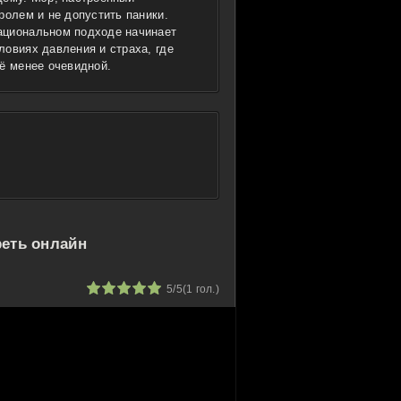
ролем и не допустить паники.
ациональном подходе начинает
ловиях давления и страха, где
ё менее очевидной.
реть онлайн
1
2
3
4
5
5/5
(
1
гол.)