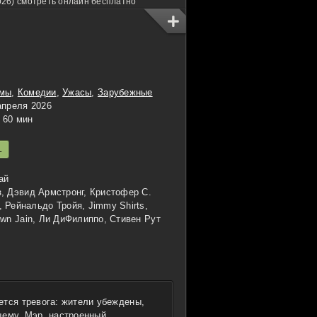
026) смотреть онлайн бесплатно
мы
,
Комедии
,
Ужасы
,
Зарубежные
апреля 2026
60 мин
L
ай
, Дэвид Армстронг, Кристофер С.
 Рейнальдо Тройя, Jimmy Shirts,
awn Jain, Ли ДиФилиппо, Стивен Рут
ется тревога: жители убеждены,
щему. Мэр, настроенный