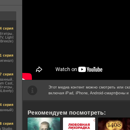
4 серия
бтитры,
V, Light
Breeze)
1 серия
ригинал)
7 серия
ванный,
am Cast,
Этот медиа контент можно смотреть или ск
бтитры,
iLiberty)
включая iPad, iPhone, Android-смартфоны 
4 серия
ванный)
Рекомендуем посмотреть:
8 серия
 Studio,