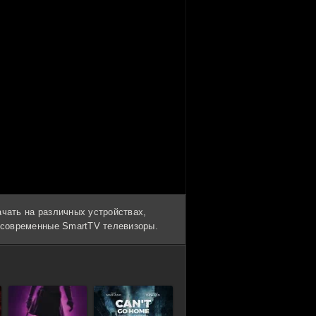
ачать на различных устройствах,
и современные SmartTV телевизоры.