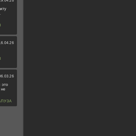
29.04.26
акту
.
3
16.04.26
3
06.03.26
 это
 не
АПУЗА