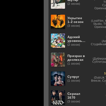
T
(2 сезон)
Су
Оригина
Укрытие
(LostFilm,
1-2 сезон
Studio, 
(3 сезон)
Оригина
Адский
уровень:
(An
Хардкорный
Студийная
(2 сезон)
геймер на
самой
высокой
Призрак в
(Дублиро
сложности
доспехах
Субтитры
в другом
(1 сезон)
мире
1
Супруг
(DubLik.
Breeze, С
(1 сезон)
Сериал
1670
(3 сезон)