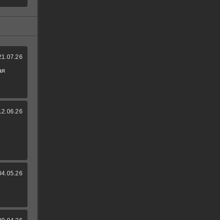
21.07.26
ая
12.06.26
04.05.26