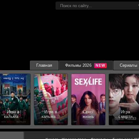
Главная
Фильмы 2026
Сериалы
Игра в
Игра в
Секс/
Игра
кальмара
кальмара
жизнь
смерти
3 сезон
2 сезон