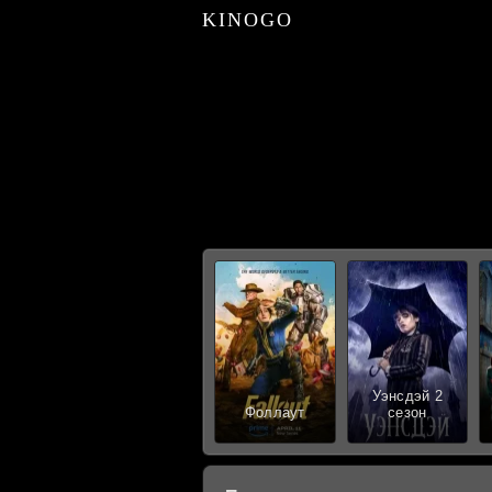
KINOGO
Уэнсдэй 2
Фоллаут
сезон