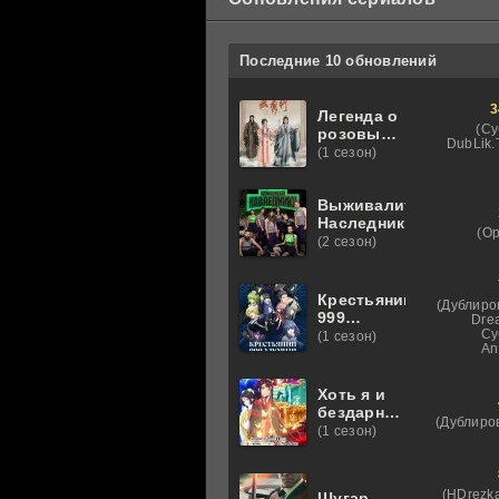
Последние 10 обновлений
3
Легенда о
(Су
розовых
DubLik.T
облаках
(1 сезон)
Выживалити.
Наследники
(О
(2 сезон)
Крестьянин
(Дублиро
999
Dre
уровня
Су
(1 сезон)
An
Хоть я и
бездарная
(Дублиро
злодейка
(1 сезон)
(HDrezka
Шугар