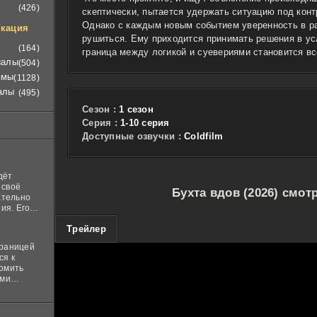
(426)
скептически, пытается удержать ситуацию под конт
Однако с каждым новым событием уверенность в р
кация
рушиться. Ему приходится принимать решения в ус
(164)
граница между логикой и суевериями становится вс
иалы
(504)
ьмы
(1128)
алы
(495)
Сезон :
1 сезон
Cерия :
1-10 серия
Доступные озвучки :
Coldfilm
дёт
 своё
Бухта вдов (2026) смот
ательно
ия. Его
нная
100
Трейлер
 ставит в
границей
ся к
комить
ими
и
м