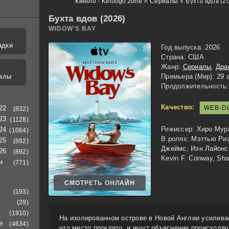
Киного - Kinoogo.zone
»
Сериалы
»
Бухта вдов (2
Бухта вдов (2026)
WIDOW'S BAY
адки
Год выпуска:
2026
Страна:
США
Жанр:
Сериалы
,
Дра
алы
Премьера (Мир):
29 
Продолжительность:
Качество:
WEB-D
22
(832)
23
(1128)
Режиссер:
Хиро Мур
24
(1064)
В ролях:
Мэттью Риз
25
(892)
Джеймс, Иэн Лайонс,
26
(892)
Kevin F. Conway, Sh
и
(771)
СМОТРЕТЬ ОНЛАЙН
(193)
(29)
(1910)
На изолированном острове в Новой Англии усилива
е
(4634)
что место проклято, и ищут объяснение происходя