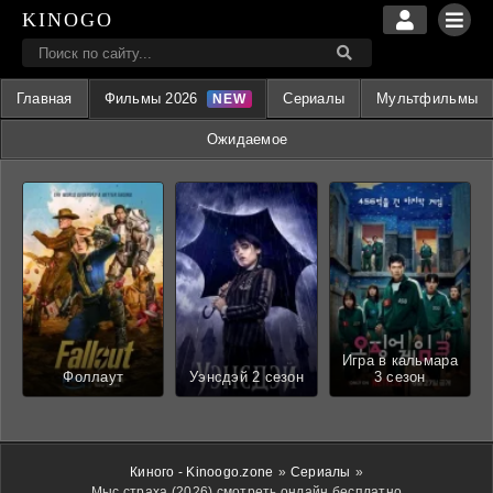
KINOGO
Главная
Фильмы 2026
Сериалы
Мультфильмы
Ожидаемое
Игра в кальмара
Фоллаут
Уэнсдэй 2 сезон
3 сезон
Киного - Kinoogo.zone
»
Сериалы
»
Мыс страха (2026) смотреть онлайн бесплатно