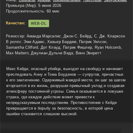
Премьера (Мир):
5 июня 2026
Продолжительность:
60 мин
Качество:
WEB-DL
Режиссер:
Аманда Марсалис, Джон С. Бейрд, С. Дж. Кларксон
В ролях:
Эми Адамс, Хавьер Бардем, Патрик Уилсон,
Samantha Clifford, Дот Клауд, Патрик Фишлер, Ryan Holcomb,
Max Mattern, Джулиан Дульче Вида, Винн Эверетт
Макс Кейди, опасный убийца, выходит на свободу и начинает
преследовать Анну и Тома Боуденов — супругов, причастных
к его заключению. Одержимый жаждой мести, он шаг за шагом
вторгается в их жизнь, разрушая привычный уклад и создавая
атмосферу постоянной угрозы. Семья оказывается в ловушке
страха, где каждое действие может привести к
непредсказуемым последствиям. Противостояние с Кейди
превращается в борьбу за безопасность, в которой цена
ошибки становится слишком высокой.