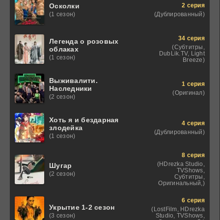
2 серия
Осколки
(Дублированный)
(1 сезон)
34 серия
Легенда о розовых
(Субтитры,
облаках
DubLik.TV, Light
(1 сезон)
Breeze)
Выживалити.
1 серия
Наследники
(Оригинал)
(2 сезон)
Хоть я и бездарная
4 серия
злодейка
(Дублированный)
(1 сезон)
8 серия
(HDrezka Studio,
Шугар
TVShows,
(2 сезон)
Субтитры,
Оригинальный,)
6 серия
Укрытие 1-2 сезон
(LostFilm, HDrezka
Studio, TVShows,
(3 сезон)