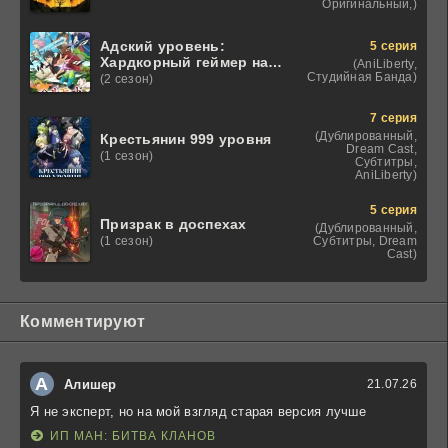
Оригинальный,)
Адский уровень:
5 серия
Хардкорный геймер на
(AniLiberty,
самой высокой
Студийная Банда)
(2 сезон)
сложности в другом
мире
7 серия
(Дублированный,
Крестьянин 999 уровня
Dream Cast,
(1 сезон)
Субтитры,
AniLiberty)
5 серия
Призрак в доспехах
(Дублированный,
Субтитры, Dream
(1 сезон)
Cast)
Комментируют
А
Алишер
21.07.26
Я не эксперт, но на мой взгляд старая версия лучше
ИП МАН: БИТВА КЛАНОВ