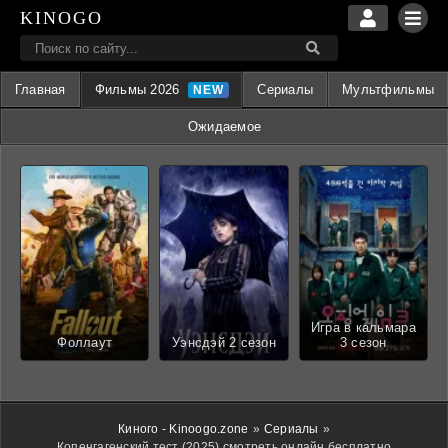
KINOGO
Главная
Фильмы 2026
Сериалы
Мультфильмы
Ожидаемое
Игра в кальмара
Фоллаут
Уэнсдэй 2 сезон
3 сезон
Киного - Kinoogo.zone
»
Сериалы
»
Копенгагенский тест (2025) смотреть онлайн бесплатно