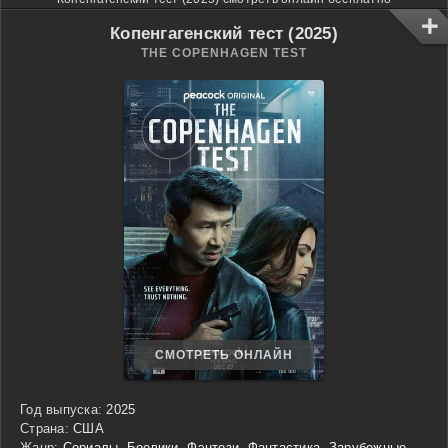
Копенгагенский тест (2025)
THE COPENHAGEN TEST
СМОТРЕТЬ ОНЛАЙН
Год выпуска:
2025
Страна:
США
Жанр:
Сериалы
,
Боевики
,
Фэнтези
,
Фантастика
,
Зарубежные