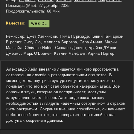
Премьера (Мир):
27 декабря 2025
Продолжительность:
60 мин
Качество:
WEB-DL
Режиссер:
Джет Уилкинсон, Нима Нуризаде, Кевин Танчароэн
В ролях:
Симу Лю, Мелисса Баррера, Сара Амини, Марни
Макпайл, Christine Noble, Синклер Дэниэл, Брайан Д'Арси
Джеймс, Марк О'Брайен, Кэтлин Чэлфант, Адина Портер
Александр Хейл внезапно лишается личного пространства,
оставаясь на службе в разведывательном агентстве. В
момент, когда внутри структуры ищут источник утечек, он
понимает, что его мозг стал объектом хакерской атаки. Все
образы и звуки, которые он воспринимает, доступны
злоумышленникам. Теперь Александр зажат между
необходимостью выглядеть надёжным сотрудником и страхом
быть раскрытым. Сохраняя внешнее спокойствие, он начинает
собственный поиск тех, кто превратил его в живой канал
доступа к секретным данным.