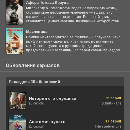
Афера Томаса Крауна
Миллиардер Томас Краун ведёт безупречную жизнь,
скрывая своё необычное увлечение — тщательно
спланированные преступления. Его новой целью
становится ценная картина, похищение которой ставит
в тупик
Масленица
Полина мечтает учиться за границей и получает шанс
приблизиться к своей цели: ей нужно познакомить
китайского студента с русскими традициями на
праздновании Масленицы. Но перед самым приездом
гостя
Обновления сериалов
Последние 10 обновлений
26 серия
История его служанки
(Оригинал)
(1 сезон)
17 серия
Анатомия чувств
(Не требуется)
(1 сезон)