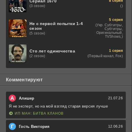
8 серия
Сериал 1670
()
(3 сезон)
5 серия
Не с первой попытки 1-4
(Укр. Субтитры,
сезон
Субтитры,
Оригинальный,
(5 сезон)
TVShows,)
1 серия
Сто лет одиночества
(Первый канал, Fox)
(2 сезон)
Комментируют
А
Алишер
21.07.26
Я не эксперт, но на мой взгляд старая версия лучше
ИП МАН: БИТВА КЛАНОВ
Г
Гость Виктория
12.06.26