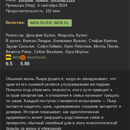
Премьера (Мир):
4 сентября 2024
Продолжительность:
110 мин
Качество:
WEB-DLRIP, WEB-DL
Режиссер:
Дельфин Кулен, Мюрьель Кулен
В ролях:
Венсан Линдон, Бенжамен Вуазен, Стефан Крепон,
Эдуар Сюльпис, Софи Гиймен, Арно Реботини, Мелль Поэзи,
Béatrice Pérez, Céline Bazelaire, Лука Мортье
6.5
5.86
Обычная жизнь Пьера рушится, когда он обнаруживает, что
один из его сыновей увлёкся ультраправыми взглядами.
Попытки отца объяснить опасность этого пути приводят к
острым конфликтам, и отношения в семье начинают трещать
по швам. Каждый поступок становится испытанием — Пьер
пытается защитить сына, одновременно сохранив авторитет и
доверие. История показывает, как идеологическая
одержимость может разрушить родственные связи и
превратить обычный семейный дом в поле психологической
борьбы за жизнь и убеждения.