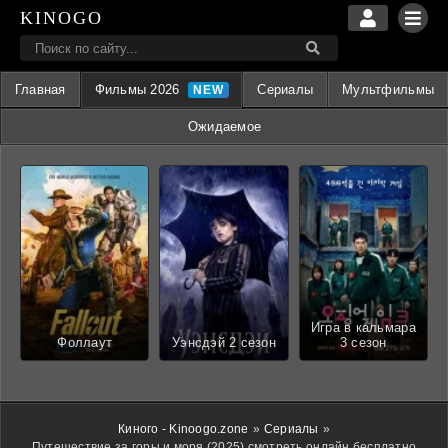
KINOGO
Главная
Фильмы 2026
Сериалы
Мультфильмы
Ожидаемое
Игра в кальмара
Фоллаут
Уэнсдэй 2 сезон
3 сезон
Киного - Kinoogo.zone
»
Сериалы
»
Путешествие за горы и моря (2025) смотреть онлайн бесплатно