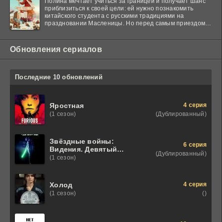
Полина мечтает учиться за границей и получает шанс
приблизиться к своей цели: ей нужно познакомить
китайского студента с русскими традициями на
праздновании Масленицы. Но перед самым приездом
гостя
Обновления сериалов
Последние 10 обновлений
4 серия
Яростная
(Дублированный)
(1 сезон)
Звёздные войны:
6 серия
Видения. Девятый
(Дублированный)
джедай
(1 сезон)
4 серия
Холод
()
(1 сезон)