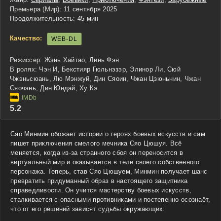
Премьера (Мир):
11 сентября 2025
Продолжительность:
45 мин
Качество:
WEB-DL
Режиссер:
Жэнь Хайтао, Линь Фэн
В ролях:
Чэн И, Бекстияр Гюльнэзэр, Элинор Ли, Сюй
Чжэньсюань, Лю Мэнжуй, Дин Сяоин, Чжан Цзюньнин, Чжан
Сяочэнь, Дин Юндай, Ху Кэ
5.2
Сяо Минмин обожает истории о героях боевых искусств и сам
пишет приключения смелого мечника Сяо Цюшуя. Всё
меняется, когда из-за странного сбоя он переносится в
виртуальный мир и оказывается в теле своего собственного
персонажа. Теперь, став Сяо Цюшуем, Минмин получает шанс
превратить придуманный образ в настоящего защитника
справедливости. Он учится мастерству боевых искусств,
сталкивается с опасными противниками и постепенно осознаёт,
что от его решений зависят судьбы окружающих.