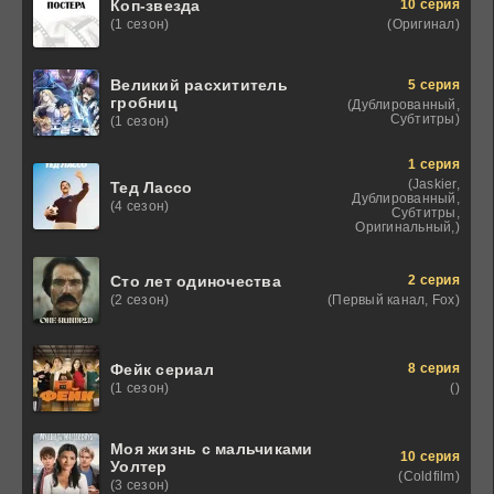
10 серия
Коп-звезда
(Оригинал)
(1 сезон)
Великий расхититель
5 серия
гробниц
(Дублированный,
Субтитры)
(1 сезон)
1 серия
(Jaskier,
Тед Лассо
Дублированный,
(4 сезон)
Субтитры,
Оригинальный,)
2 серия
Сто лет одиночества
(Первый канал, Fox)
(2 сезон)
8 серия
Фейк сериал
()
(1 сезон)
Моя жизнь с мальчиками
10 серия
Уолтер
(Coldfilm)
(3 сезон)