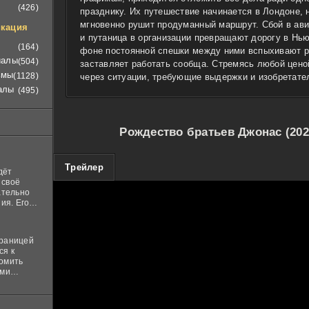
(426)
празднику. Их путешествие начинается в Лондоне,
мгновенно рушит продуманный маршрут. Сбой в ав
кация
и путаница в организации превращают дорогу в Нь
(164)
фоне постоянной спешки между ними вспыхивают р
иалы
(504)
заставляет работать сообща. Стремясь любой ценой
ьмы
(1128)
через ситуации, требующие выдержки и изобретате
алы
(495)
Рождество братьев Джонас (202
100
Трейлер
дёт
 своё
ательно
ия. Его
нная
 ставит в
границей
ся к
комить
ими
и
м