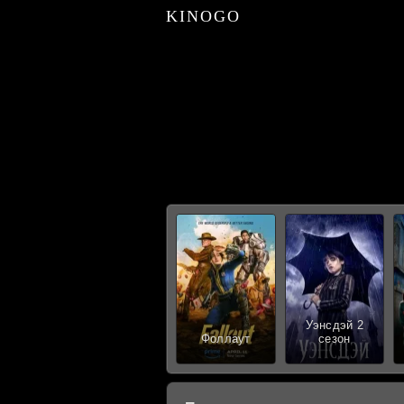
KINOGO
Уэнсдэй 2
Фоллаут
сезон