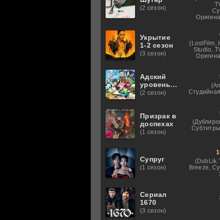
T
(2 сезон)
Су
Оригина
Укрытие
(LostFilm,
1-2 сезон
Studio, 
(3 сезон)
Оригина
Адский
уровень:
(An
Хардкорный
Студийная
(2 сезон)
геймер на
самой
высокой
Призрак в
(Дублиро
сложности
доспехах
Субтитры
в другом
(1 сезон)
мире
1
Супруг
(DubLik.
Breeze, С
(1 сезон)
Сериал
1670
(3 сезон)