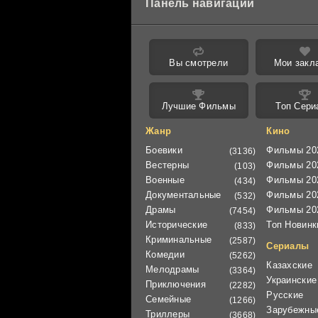
Панель навигации
Вы смотрели
Мои закл
Лучшие Фильмы
Топ Сери
Жанр
Кино
Боевики
Фильмы 20
(3136)
Вестерны
Фильмы 20
(103)
Военные
Фильмы 20
(434)
Документальные
Фильмы 20
(532)
Драмы
Фильмы 20
(7454)
Исторические
Топ Новинк
(833)
Криминальные
(2587)
Сериалы
Комедии
(5262)
Казахские
Мелодрамы
(3364)
Украинские
Приключения
(2282)
Русские
Семейные
(1266)
Зарубежны
Триллеры
(3668)