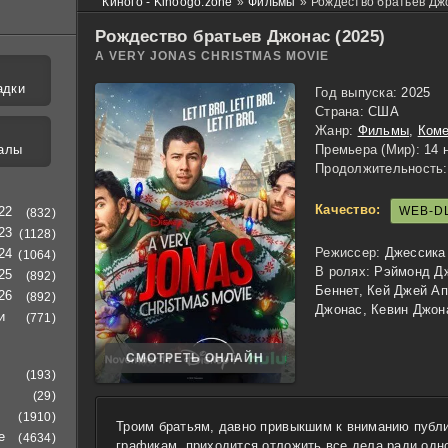
Киного - Kinoogo.zone
»
Фильмы
»
Рождество братьев Дж
Рождество братьев Джонас (2025)
A VERY JONAS CHRISTMAS MOVIE
адки
Год выпуска:
2025
Страна:
США
Жанр:
Фильмы
,
Ком
алы
Премьера (Мир):
14 
Продолжительность:
Качество:
WEB-D
22
(832)
23
(1128)
Режиссер:
Джессика
24
(1064)
В ролях:
Рэймонд Дж
25
(892)
Беннет, Кей Джей Ап
26
(892)
Джонас, Кевин Джон
и
(771)
СМОТРЕТЬ ОНЛАЙН
(193)
(29)
(1910)
Троим братьям, давно привыкшим к вниманию публ
е
(4634)
графикам, приходится отложить все дела ради одн