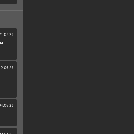
21.07.26
ая
12.06.26
04.05.26