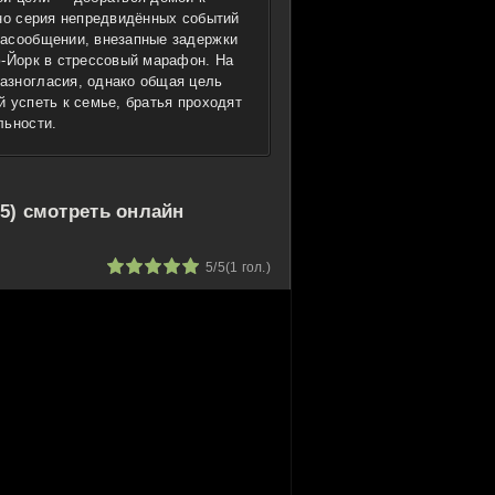
 но серия непредвидённых событий
иасообщении, внезапные задержки
ю-Йорк в стрессовый марафон. На
азногласия, однако общая цель
 успеть к семье, братья проходят
льности.
5) смотреть онлайн
1
2
3
4
5
5/5
(
1
гол.)