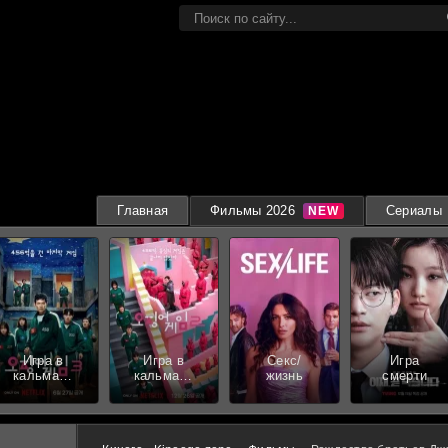
Главная
Фильмы 2026
Сериалы
Игра в
Игра в
Секс/
Игра
кальмара
кальмара
жизнь
смерти
3 сезон
2 сезон