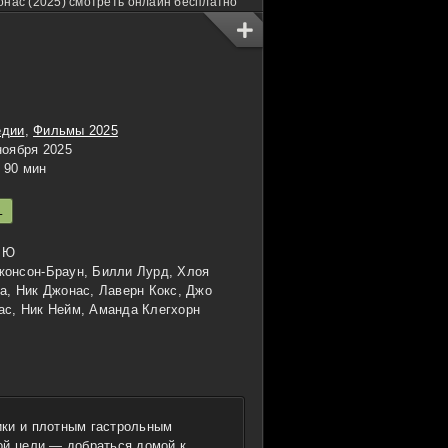
онас (2025) смотреть онлайн бесплатно
едии
,
Фильмы 2025
ноября 2025
90 мин
L
 Ю
онсон-Браун, Билли Лурд, Хлоя
а, Ник Джонас, Лаверн Кокс, Джо
ас, Ник Нейм, Аманда Клегхорн
ики и плотным гастрольным
ой цели — добраться домой к