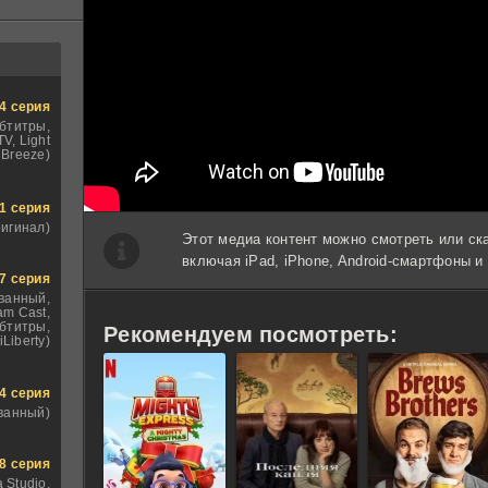
4 серия
бтитры,
V, Light
Breeze)
1 серия
ригинал)
Этот медиа контент можно смотреть или ск
включая iPad, iPhone, Android-смартфоны 
7 серия
ванный,
am Cast,
бтитры,
Рекомендуем посмотреть:
iLiberty)
4 серия
ванный)
8 серия
 Studio,