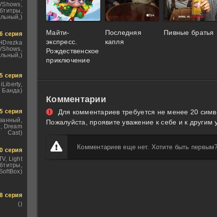
VShows,
бтитры,
льный,)
Майти-
Последняя
Пивные братья
6 серия
экспресс.
капля
 HDrezka
TVShows,
Рождественское
льный,)
приключение
5 серия
iLiberty,
 Банда)
Комментарии
5 серия
Для комментариев требуется не менее 20 симв
ванный,
Пожалуйста, проявите уважение к себе и к другим 
, Dream
Cast)
Комментариев еще нет. Хотите быть первым
0 серия
TV, Light
убтитры,
SoftBox)
8 серия
()