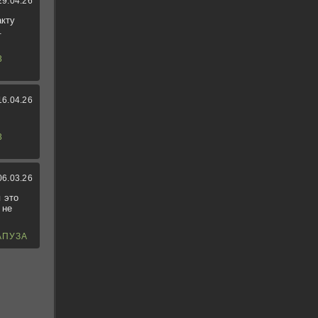
29.04.26
акту
.
3
16.04.26
3
06.03.26
 это
 не
АПУЗА