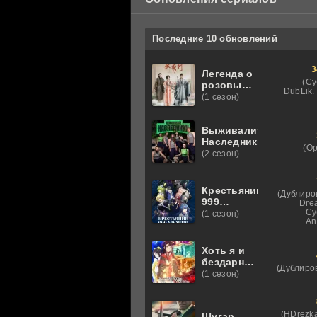
Последние 10 обновлений
3
Легенда о
(Су
розовых
DubLik.T
облаках
(1 сезон)
Выживалити.
Наследники
(О
(2 сезон)
Крестьянин
(Дублиро
999
Dre
уровня
Су
(1 сезон)
An
Хоть я и
бездарная
(Дублиро
злодейка
(1 сезон)
(HDrezka
Шугар