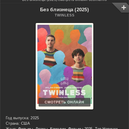
Без близнеца (2025)
TWINLESS
СМОТРЕТЬ ОНЛАЙН
Год выпуска:
2025
Страна:
США
Жанр:
Фильмы
,
Драмы
,
Комедии
,
Фильмы 2025
,
Топ Новинки