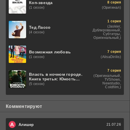
8 серия
Коп-звезда
(Оригинал)
(1 сезон)
1 серия
(Jaskier,
Тед Лассо
Дублированный,
(4 сезон)
Субтитры,
Оригинальный,)
7 серия
Возможная любовь
(AlisaDirilis)
(1 сезон)
7 серия
Власть в ночном городе.
(Оригинальный,
Книга третья: Юность
TVShows,
Кэнена
Newstudio,
(5 сезон)
Coldfilm,)
Комментируют
А
Алишер
21.07.26