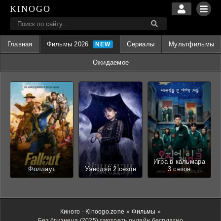
KINOGO
Главная
Фильмы 2026
Сериалы
Мультфильмы
Ожидаемое
Игра в кальмара
Фоллаут
Уэнсдэй 2 сезон
3 сезон
Киного - Kinoogo.zone
»
Фильмы
»
Без близнеца (2025) смотреть онлайн бесплатно