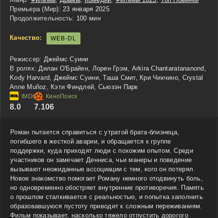
Премьера (Мир):
23 января 2025
Продолжительность:
100 мин
Качество:
WEB-DL
Режиссер:
Джеймс Суини
В ролях:
Дилан О'Брайен, Лорен Грэм, Arkira Chantaratananond,
Kody Harvard, Джеймс Суини, Таша Смит, Кри Чикчино, Crystal
Anne Muñoz, Кэти Финдлей, Сьюзэн Парк
8.0
7.106
Роман пытается справиться с утратой брата-близнеца,
погибшего в жесткой аварии, и обращается к группе
поддержки, куда приходят люди с похожим опытом. Среди
участников он замечает Денниса, чьи манеры и поведение
вызывают неожиданные ассоциации с тем, кого он потерял.
Новое знакомство помогает Роману немного отодвинуть боль,
но одновременно обостряет внутренние противоречия. Память
о прошлом сталкивается с реальностью, и попытка заполнить
образовавшуюся пустоту приводит к сложным переживаниям.
Фильм показывает, насколько тяжело отпустить дорогого