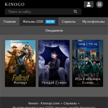
KINOGO
Главная
Фильмы 2026
Сериалы
Мультфильмы
Ожидаемое
Игра в кальмара
Фоллаут
Уэнсдэй 2 сезон
3 сезон
Киного - Kinoogo.zone
»
Сериалы
»
Во всём виновата она (2025) смотреть онлайн бесплатно