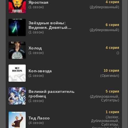
4 серия
Яростная
(Дублированный)
(1 сезон)
Звёздные войны:
6 серия
Видения. Девятый
(Дублированный)
джедай
(1 сезон)
4 серия
Холод
()
(1 сезон)
10 серия
Коп-звезда
(Оригинал)
(1 сезон)
Великий расхититель
5 серия
гробниц
(Дублированный,
Субтитры)
(1 сезон)
1 серия
(Jaskier,
Тед Лассо
Дублированный,
(4 сезон)
Субтитры,