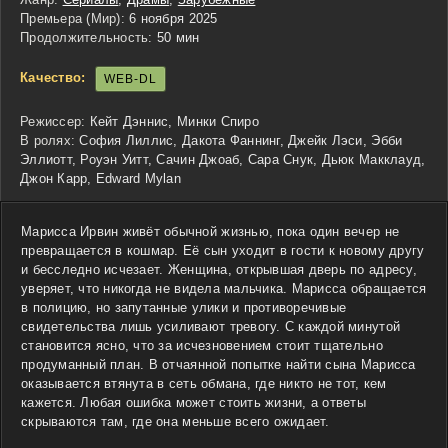
Премьера (Мир):
6 ноября 2025
Продолжительность:
50 мин
Качество:
WEB-DL
Режиссер:
Кейт Дэннис, Минки Спиро
В ролях:
София Лиллис, Дакота Фаннинг, Джейк Лэси, Эбби
Эллиотт, Роуэн Уитт, Сачин Джоаб, Сара Снук, Дьюк Макклауд,
Джон Карр, Edward Mylan
Марисса Ирвин живёт обычной жизнью, пока один вечер не
превращается в кошмар. Её сын уходит в гости к новому другу
и бесследно исчезает. Женщина, открывшая дверь по адресу,
уверяет, что никогда не видела мальчика. Марисса обращается
в полицию, но запутанные улики и противоречивые
свидетельства лишь усиливают тревогу. С каждой минутой
становится ясно, что за исчезновением стоит тщательно
продуманный план. В отчаянной попытке найти сына Марисса
оказывается втянута в сеть обмана, где никто не тот, кем
кажется. Любая ошибка может стоить жизни, а ответы
скрываются там, где она меньше всего ожидает.