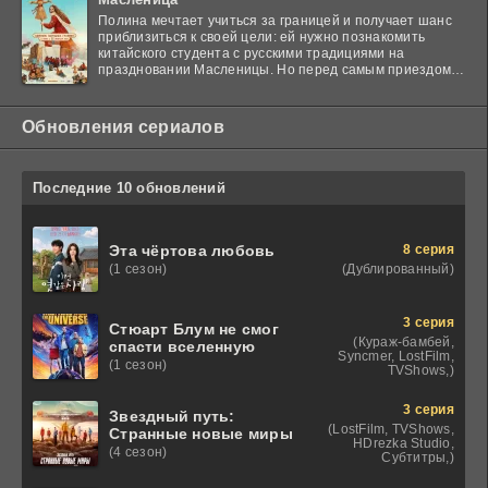
Полина мечтает учиться за границей и получает шанс
приблизиться к своей цели: ей нужно познакомить
китайского студента с русскими традициями на
праздновании Масленицы. Но перед самым приездом
гостя
Обновления сериалов
Последние 10 обновлений
8 серия
Эта чёртова любовь
(Дублированный)
(1 сезон)
3 серия
Стюарт Блум не смог
(Кураж-бамбей,
спасти вселенную
Syncmer, LostFilm,
(1 сезон)
TVShows,)
3 серия
Звездный путь:
(LostFilm, TVShows,
Странные новые миры
HDrezka Studio,
(4 сезон)
Субтитры,)