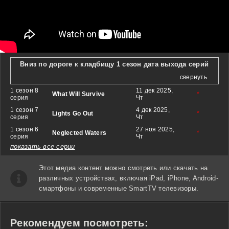
Вниз по дороге к кладбищу 1 сезон дата выхода серий
свернуть
1 сезон 8
11 дек 2025,
What Will Survive
*
серия
Чт
1 сезон 7
4 дек 2025,
Lights Go Out
*
серия
Чт
1 сезон 6
27 ноя 2025,
Neglected Waters
*
серия
Чт
показать все серии
Этот медиа контент можно смотреть или скачать на
различных устройствах, включая iPad, iPhone, Android-
смартфоны и современные SmartTV телевизоры.
Рекомендуем посмотреть: