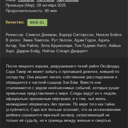
Премьера (Мир):
29 октября 2025
Продолжительность:
60 мин
Качество:
WEB-DL
Режиссер:
Сэмюэл Донован, Боркур Сигторссон, Натали Бэйли
В ролях:
Эмма Томпсон, Рут Уилсон, Адам Годли, Адиль
Ахтар, Том Райли, Элла Брукколери, Том Гудман-Хилл, Аийша
Харт, Даррен Бойд, Нэйтан Стюарт-Джарретт
После мощного взрыва, разрушившего тихий район Оксфорда,
Сара Такер не может забыть о пропавшей девочке, жившей по
соседству. Она решает начать собственное расследование и
обращается к частной сыщице Зои Бём. Вместе они
сталкиваются с рядом необъяснимых событий, которые рушат
привычные представления о мире. Следы ведут их к людям,
официально признанным мёртвыми, и к тем, чья жизнь
неожиданно оборвалась без причин. По мере того как тайна
углубляется, Сара всё больше осознаёт, что за исчезновением
ребёнка скрывается мрачный заговор, затрагивающий не
только её судьбу, но и границы между жизнью и смертью.