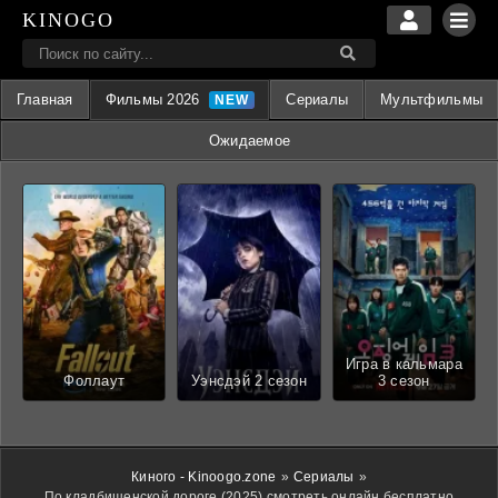
KINOGO
Главная
Фильмы 2026
Сериалы
Мультфильмы
Ожидаемое
Игра в кальмара
Фоллаут
Уэнсдэй 2 сезон
3 сезон
Киного - Kinoogo.zone
»
Сериалы
»
По кладбищенской дороге (2025) смотреть онлайн бесплатно