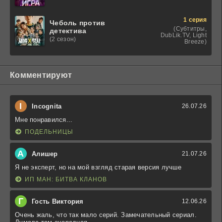
1 серия
Чеболь против
(Субтитры,
детектива
DubLik.TV, Light
(2 сезон)
Breeze)
Комментируют
I
Incognita
26.07.26
Мне понравился...
ПОДЕЛЬНИЦЫ
А
Алишер
21.07.26
Я не эксперт, но на мой взгляд старая версия лучше
ИП МАН: БИТВА КЛАНОВ
Г
Гость Виктория
12.06.26
Очень жаль, что так мало серий. Замечательный сериал.