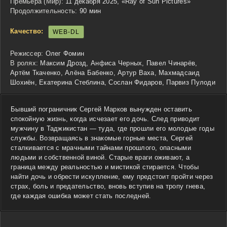
Премьера (Мир):
11 декабря 2025, «Ray of Sun Pictures»
Продолжительность:
90 мин
Качество:
WEB-DL
Режиссер:
Олег Фомин
В ролях:
Максим Дрозд, Анфиса Черных, Павел Чинарёв,
Артём Ткаченко, Алёна Бабенко, Артур Ваха, Махмадсаид
Шохиён, Екатерина Стеблина, Сослан Фидаров, Парвиз Пулоди
Бывший пограничник Сергей Марков вынужден оставить
спокойную жизнь, когда исчезает его дочь. След приводит
мужчину в Таджикистан — туда, где прошли его молодые годы
службы. Возвращаясь в знакомые горные места, Сергей
сталкивается с мрачными тайнами прошлого, опасными
людьми и собственной виной. Старые враги оживают, а
граница между реальностью и мистикой стирается. Чтобы
найти дочь и обрести искупление, ему предстоит пройти через
страх, боль и предательство, вновь вступив на тропу гнева,
где каждая ошибка может стать последней.