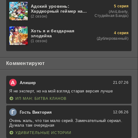
Адский уровень:
5 серия
Хардкорный геймер на
(AniLiberty,
самой высокой
Студийная Банда)
(2 сезон)
сложности в другом
мире
Хоть я и бездарная
4 серия
злодейка
(Дублированный)
(1 сезон)
Комментируют
А
Алишер
21.07.26
Я не эксперт, но на мой взгляд старая версия лучше
ИП МАН: БИТВА КЛАНОВ
Г
Гость Виктория
12.06.26
Очень жаль, что так мало серий. Замечательный сериал.
Думала там очередная
УДИВИТЕЛЬНЫЕ ИСТОРИИ