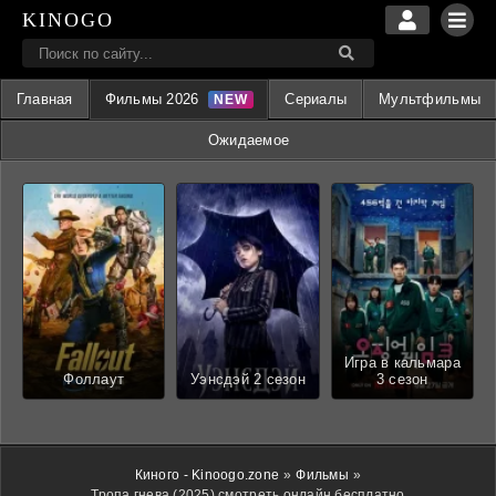
KINOGO
Главная
Фильмы 2026
Сериалы
Мультфильмы
Ожидаемое
Игра в кальмара
Фоллаут
Уэнсдэй 2 сезон
3 сезон
Киного - Kinoogo.zone
»
Фильмы
»
Тропа гнева (2025) смотреть онлайн бесплатно