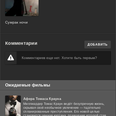
Сумрак ночи
Комментарии
ДОБАВИТЬ
Комментариев еще нет. Хотите быть первым?
Ожидаемые фильмы
Афера Томаса Крауна
Миллиардер Томас Краун ведёт безупречную жизнь,
скрывая своё необычное увлечение — тщательно
спланированные преступления. Его новой целью
становится ценная картина, похищение которой ставит