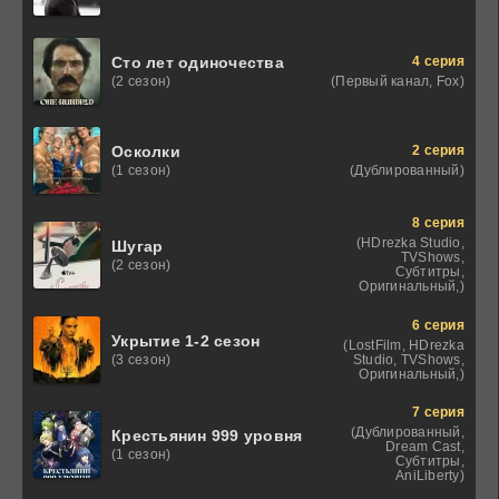
4 серия
Сто лет одиночества
(Первый канал, Fox)
(2 сезон)
2 серия
Осколки
(Дублированный)
(1 сезон)
8 серия
(HDrezka Studio,
Шугар
TVShows,
(2 сезон)
Субтитры,
Оригинальный,)
6 серия
Укрытие 1-2 сезон
(LostFilm, HDrezka
Studio, TVShows,
(3 сезон)
Оригинальный,)
7 серия
(Дублированный,
Крестьянин 999 уровня
Dream Cast,
(1 сезон)
Субтитры,
AniLiberty)