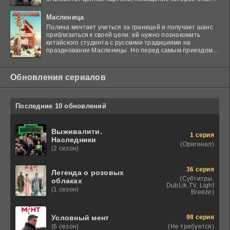
в тупик
Масленица
Полина мечтает учиться за границей и получает шанс
приблизиться к своей цели: ей нужно познакомить
китайского студента с русскими традициями на
праздновании Масленицы. Но перед самым приездом
гостя
Обновления сериалов
Последние 10 обновлений
Выживалити.
1 серия
Наследники
(Оригинал)
(2 сезон)
36 серия
Легенда о розовых
(Субтитры,
облаках
DubLik.TV, Light
(1 сезон)
Breeze)
98 серия
Условный мент
(Не требуется)
(6 сезон)