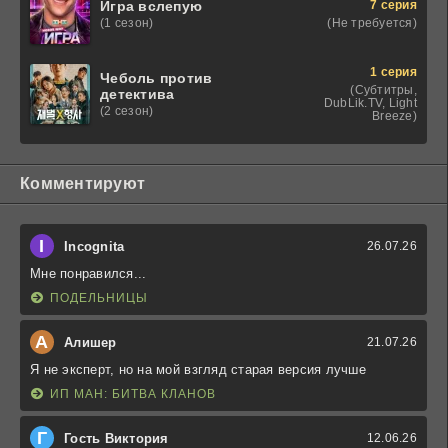
7 серия
Игра вслепую
(Не требуется)
(1 сезон)
1 серия
Чеболь против
(Субтитры,
детектива
DubLik.TV, Light
(2 сезон)
Breeze)
Комментируют
I
Incognita
26.07.26
Мне понравился...
ПОДЕЛЬНИЦЫ
А
Алишер
21.07.26
Я не эксперт, но на мой взгляд старая версия лучше
ИП МАН: БИТВА КЛАНОВ
Г
Гость Виктория
12.06.26