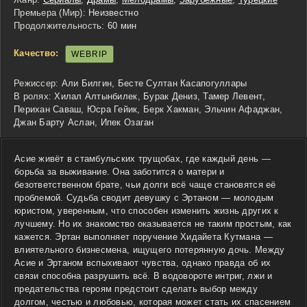
Премьера (Мир):
Неизвестно
Продолжительность:
60 мин
Качество:
WEBRIP
Режиссер:
Али Билгин, Бесте Султан Касапогуллары
В ролях:
Хилал Алтынбилек, Бурак Дениз, Тамер Левент,
Перихан Саваш, Юсра Гейик, Берк Хакман, Эльчин Афаджан,
Джан Барту Аслан, Ипек Озаган
Асие живёт в стамбульских трущобах, где каждый день —
борьба за выживание. Она заботится о матери и
безответственном брате, чьи долги всё чаще становятся её
проблемой. Судьба сводит девушку с Эртаном — молодым
юристом, уверенным, что способен изменить жизнь других к
лучшему. Но их знакомство оказывается не таким простым, как
кажется. Эртан выполняет поручение Хидайета Кутмана —
влиятельного бизнесмена, ищущего потерянную дочь. Между
Асие и Эртаном вспыхивают чувства, однако правда об их
связи способна разрушить всё. В водовороте интриг, лжи и
предательства героям предстоит сделать выбор между
долгом, честью и любовью, которая может стать их спасением