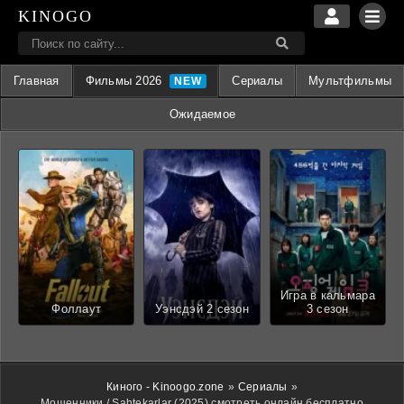
KINOGO
Главная
Фильмы 2026
Сериалы
Мультфильмы
Ожидаемое
Игра в кальмара
Фоллаут
Уэнсдэй 2 сезон
3 сезон
Киного - Kinoogo.zone
»
Сериалы
»
Мошенники / Sahtekarlar (2025) смотреть онлайн бесплатно