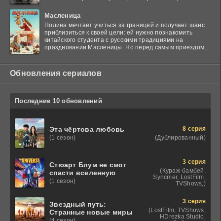
в тупик
Масленица
Полина мечтает учиться за границей и получает шанс
приблизиться к своей цели: ей нужно познакомить
китайского студента с русскими традициями на
праздновании Масленицы. Но перед самым приездом
гостя
Обновления сериалов
Последние 10 обновлений
8 серия
Эта чёртова любовь
(Дублированный)
(1 сезон)
3 серия
Стюарт Блум не смог
(Кураж-бамбей,
спасти вселенную
Syncmer, LostFilm,
(1 сезон)
TVShows,)
3 серия
Звездный путь:
(LostFilm, TVShows,
Странные новые миры
HDrezka Studio,
(4 сезон)