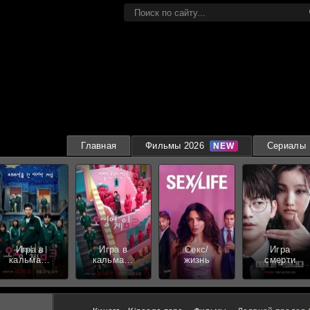
Главная
Фильмы 2026
Сериалы
Игра в
Игра в
Секс/
Игра
кальмара
кальмара
жизнь
смерти
3 сезон
2 сезон