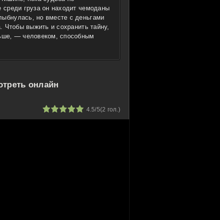
е среди груза он находит чемоданы
лыбнулась, но вместе с деньгами
а. Чтобы выжить и сохранить тайну,
ньше, — человеком, способным
отреть онлайн
2
3
4
5
4.5/5
(
2
гол.)