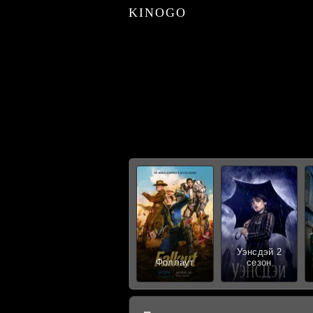
KINOGO
Уэнсдэй 2
Фоллаут
сезон