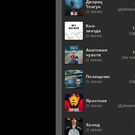
Дворец
Тонгун
(Дублиро
(1 сезон)
Коп-
1
звезда
(О
(1 сезон)
Анатомия
1
чувств
(Не тр
(1 сезон)
Похищение
(О
(1 сезон)
Яростная
(Дублиро
(1 сезон)
Холод
(1 сезон)