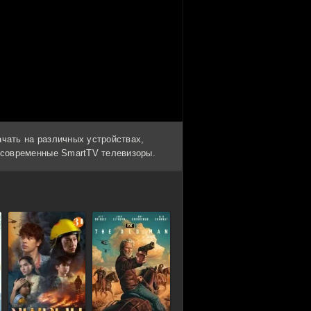
ачать на различных устройствах,
и современные SmartTV телевизоры.