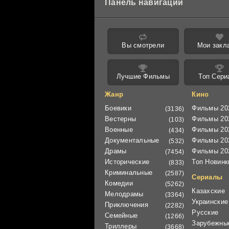
Панель навигации
Вы смотрели
Мои закл
Лучшие Фильмы
Топ Сери
Жанр
Кино
Боевики
Фильмы 20
(3136)
Вестерны
Фильмы 20
(103)
Военные
Фильмы 20
(434)
Документальные
Фильмы 20
(532)
Драмы
Фильмы 20
(7454)
Исторические
Топ Новинк
(833)
Криминальные
(2587)
Сериалы
Комедии
(5262)
Казахские
Мелодрамы
(3364)
Украинские
Приключения
(2282)
Русские
Семейные
(1266)
Зарубежны
Триллеры
(3668)