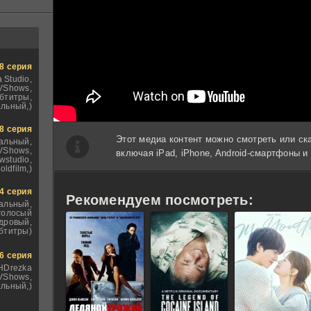
8 серия
 Studio,
VShows,
бтитры,
льный,)
8 серия
Этот медиа контент можно смотреть или ск
альный,
VShows,
включая iPad, iPhone, Android-смартфоны 
wstudio,
oldfilm,)
4 серия
Рекомендуем посмотреть:
альный,
голосый
дровый,
бтитры)
6 серия
 HDrezka
TVShows,
льный,)