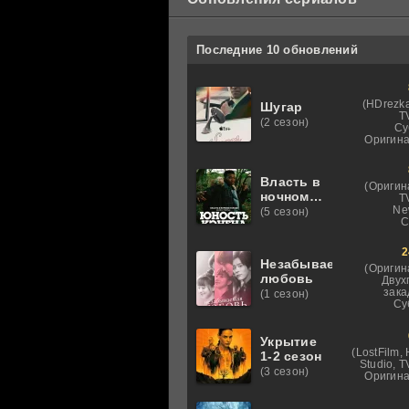
Последние 10 обновлений
(HDrezka
Шугар
T
(2 сезон)
Су
Оригина
Власть в
(Оригин
ночном
T
городе.
Ne
(5 сезон)
C
Книга
третья:
2
Юность
Незабываемая
Кэнена
(Оригин
любовь
Двух
зака
(1 сезон)
Су
Укрытие
(LostFilm,
1-2 сезон
Studio, 
(3 сезон)
Оригина