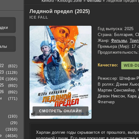
Киного - Kinoogo.zone
»
Фильмы
»
Ледяной предел 
Ледяной предел (2025)
ICE FALL
адки
Год выпуска:
2025
Страна:
Болгария, 
Жанр:
Фильмы
,
Три
алы
Премьера (Мир):
17 о
Продолжительность:
Качество:
WEB-D
22
(832)
23
(1128)
Режиссер:
Штефан Р
24
(1064)
В ролях:
Дэнни Хьюс
25
(892)
Мартин Сенсмейер, 
26
(892)
Девон Никсон, Кара
и
(771)
Флетчер
СМОТРЕТЬ ОНЛАЙН
(193)
(29)
(1910)
Харлан долгие годы скрывается от прошлого, выбр
е
(4634)
холодной глуши. Его дни проходят в одиночестве и