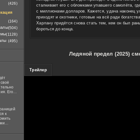
(426)
сталкивает его с обломками упавшего самолёта, гд
с миллионами долларов. Кажется, удача наконец у
кация
приходят и охотники, готовые на всё ради богатств
(164)
Харлану придётся снова стать тем, кем он был ра
иалы
(504)
бороться до конца.
ьмы
(1128)
алы
(495)
Ледяной предел (2025) см
100
1
Трейлер
дёт
 своё
ательно
ия. Его
нная
 ставит в
границей
ся к
комить
ими
и
м