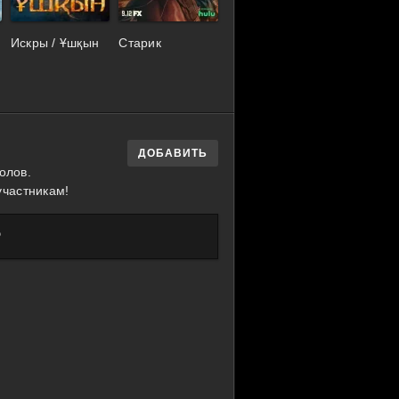
Искры / Ұшқын
Старик
ДОБАВИТЬ
олов.
участникам!
?