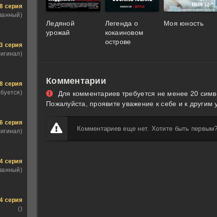
8 серия
ванный)
Ледяной
Легенда о
Моя юность
урожай
кокаиновом
острове
3 серия
ригинал)
Комментарии
8 серия
ебуется)
Для комментариев требуется не менее 20 симв
Пожалуйста, проявите уважение к себе и к другим 
6 серия
Комментариев еще нет. Хотите быть первым
ригинал)
4 серия
ванный)
4 серия
()