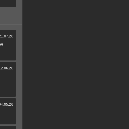
21.07.26
ая
12.06.26
04.05.26