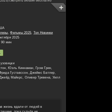
(2025) смотреть онлайн бесплатно
США
ллеры
,
Фильмы 2025
,
Топ Новинки
ктября 2025
90 мин
L
узовицки
тон, Юэль Киннаман, Грэм Грин,
Фрида Густавссон, Джеймс Батлер,
 Джейд Майерс, Оливер Тревена, Уилл
ав жизнь вдали от людей в
 тишине, пока судьба не