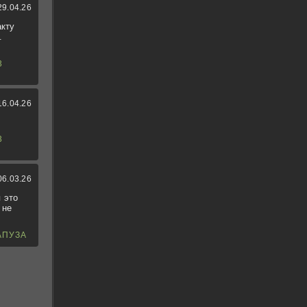
29.04.26
акту
.
3
16.04.26
3
06.03.26
 это
 не
АПУЗА