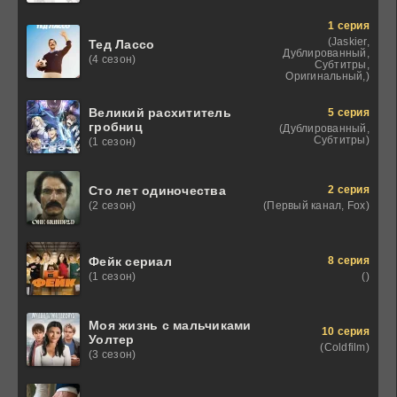
1 серия
(Jaskier,
Тед Лассо
Дублированный,
(4 сезон)
Субтитры,
Оригинальный,)
Великий расхититель
5 серия
гробниц
(Дублированный,
Субтитры)
(1 сезон)
2 серия
Сто лет одиночества
(Первый канал, Fox)
(2 сезон)
8 серия
Фейк сериал
()
(1 сезон)
Моя жизнь с мальчиками
10 серия
Уолтер
(Coldfilm)
(3 сезон)