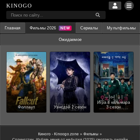
KINOGO
Главная
Фильмы 2026
Сериалы
Мультфильмы
Ожидаемое
Игра в кальмара
Фоллаут
Уэнсдэй 2 сезон
3 сезон
Киного - Kinoogo.zone
»
Фильмы
»
Спрингстин. Избавь меня от небытия (2025) смотреть онлайн