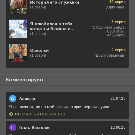
30 серия
История его служанки
(Оригинал)
(1 сезон)
5 серия
Я влюбился в тебя,
(Студийная Банда,
когда ты бежала в
Субтитры,
лунной ночи
(1 сезон)
AniLiberty)
2 серия
Осколки
(Дублированный)
(1 сезон)
Комментируют
А
Алишер
21.07.26
Я не эксперт, но на мой взгляд старая версия лучше
ИП МАН: БИТВА КЛАНОВ
Г
Гость Виктория
12.06.26