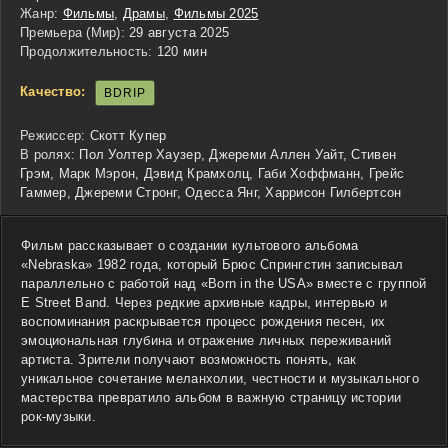
Жанр:
Фильмы
,
Драмы
,
Фильмы 2025
Премьера (Мир):
29 августа 2025
Продолжительность:
120 мин
Качество:
BDRIP
Режиссер:
Скотт Купер
В ролях:
Пол Уолтер Хаузер, Джереми Аллен Уайт, Стивен
Грэм, Марк Мэрон, Дэвид Крамхолц, Габи Хоффманн, Грейс
Гаммер, Джереми Стронг, Одесса Янг, Харрисон Гилбертсон
Фильм рассказывает о создании культового альбома
«Nebraska» 1982 года, который Брюс Спрингстин записывал
параллельно с работой над «Born in the USA» вместе с группой
E Street Band. Через редкие архивные кадры, интервью и
воспоминания раскрывается процесс рождения песен, их
эмоциональная глубина и отражение личных переживаний
артиста. Зрители получают возможность понять, как
уникальное сочетание меланхолии, честности и музыкального
мастерства превратило альбом в важную страницу истории
рок-музыки.