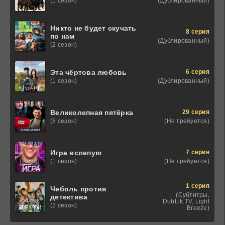
(Дублированный)
(1 сезон)
Никто не будет скучать
8 серия
по нам
(Дублированный)
(2 сезон)
6 серия
Эта чёртова любовь
(Дублированный)
(1 сезон)
29 серия
Великолепная пятёрка
(Не требуется)
(8 сезон)
7 серия
Игра вслепую
(Не требуется)
(1 сезон)
1 серия
Чеболь против
(Субтитры,
детектива
DubLik.TV, Light
(2 сезон)
Breeze)