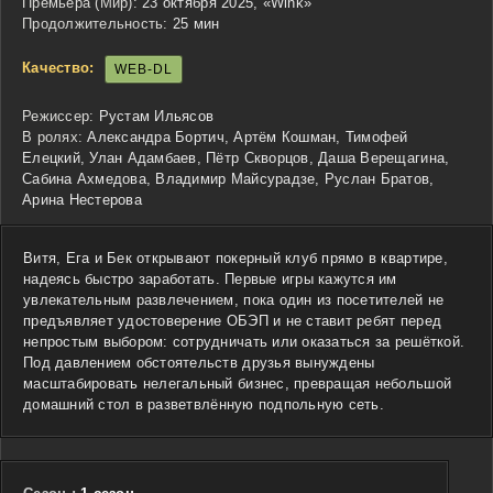
Премьера (Мир):
23 октября 2025, «Wink»
Продолжительность:
25 мин
Качество:
WEB-DL
Режиссер:
Рустам Ильясов
В ролях:
Александра Бортич, Артём Кошман, Тимофей
Елецкий, Улан Адамбаев, Пётр Скворцов, Даша Верещагина,
Сабина Ахмедова, Владимир Майсурадзе, Руслан Братов,
Арина Нестерова
Витя, Ега и Бек открывают покерный клуб прямо в квартире,
надеясь быстро заработать. Первые игры кажутся им
увлекательным развлечением, пока один из посетителей не
предъявляет удостоверение ОБЭП и не ставит ребят перед
непростым выбором: сотрудничать или оказаться за решёткой.
Под давлением обстоятельств друзья вынуждены
масштабировать нелегальный бизнес, превращая небольшой
домашний стол в разветвлённую подпольную сеть.