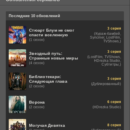
Последние 10 обновлений
3 серия
Стюарт Блум не смог
(Кураж-бамбей,
спасти вселенную
Syncmer, LostFilm,
(1 сезон)
TVShows,)
3 серия
Звездный путь:
(LostFilm, TVShows,
Странные новые миры
HDrezka Studio,
(4 сезон)
Субтитры,)
Библиотекари:
3 серия
Следующая глава
(Дублированный)
(2 сезон)
6 серия
Ворона
(HDrezka Studio)
(2 сезон)
8 серия
Могучая Девятка