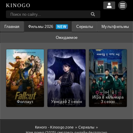
KINOGO
Главная
Фильмы 2026
Сериалы
Мультфильмы
Ожидаемое
Игра в кальмара
Фоллаут
Уэнсдэй 2 сезон
3 сезон
Киного - Kinoogo.zone
»
Сериалы
»
Нам покер (2025) смотреть онлайн бесплатно