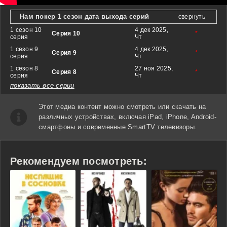
Нам покер 1 сезон дата выхода серий
свернуть
1 сезон 10
4 дек 2025,
Серия 10
*
серия
Чт
1 сезон 9
4 дек 2025,
Серия 9
*
серия
Чт
1 сезон 8
27 ноя 2025,
Серия 8
*
серия
Чт
показать все серии
Этот медиа контент можно смотреть или скачать на
различных устройствах, включая iPad, iPhone, Android-
смартфоны и современные SmartTV телевизоры.
Рекомендуем посмотреть: