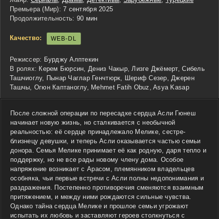
Премьера (Мир):
7 сентября 2025
Продолжительность:
90 мин
Качество:
WEB-DL
Режиссер:
Бурджу Алптекин
В ролях:
Керем Бюрсин, Дениз Чакыр, Лизге Джёмерт, Сибель
Ташчиоглу, Пынар Чаглар Генчтюрк, Шериф Сезер, Джерен
Ташчы, Огюн Каптаноглу, Mehmet Fatih Obuz, Asya Kasap
После сложной операции по пересадке сердца Асли Гюнеш
начинает новую жизнь, но сталкивается с необычной
реальностью: её сердце принадлежало Мелике, сестре-
близнецу девушки, и теперь Асли оказывается частью семьи
донора. Семья Мелике принимает её как родную, даря тепло и
поддержку, но не все рады новому члену дома. Особое
напряжение возникает с Арасом, племянником владельцев
особняка, чьи первые встречи с Асли полны недопонимания и
раздражения. Постепенно противоречия сменяются взаимным
притяжением, и между ними рождаются сильные чувства.
Однако тайна сердца Мелике и прошлое семьи угрожают
испытать их любовь и заставляют героев столкнуться с