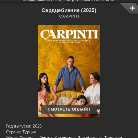
Сердцебиение (2025)
ÇARPINTI
СМОТРЕТЬ ОНЛАЙН
Год выпуска:
2025
Страна:
Турция
Жанр:
Сериалы
,
Драмы
,
Детективы
,
Зарубежные
,
Турецкие