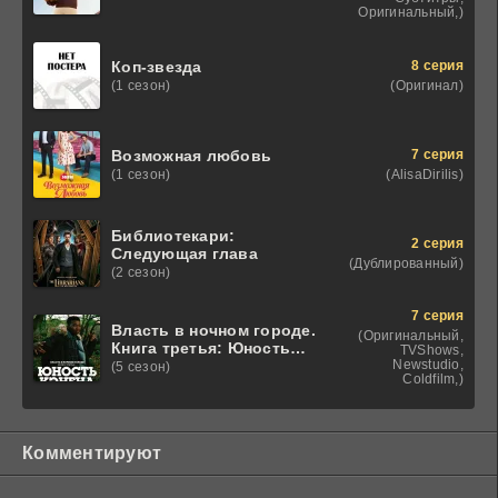
Оригинальный,)
8 серия
Коп-звезда
(Оригинал)
(1 сезон)
7 серия
Возможная любовь
(AlisaDirilis)
(1 сезон)
Библиотекари:
2 серия
Следующая глава
(Дублированный)
(2 сезон)
7 серия
Власть в ночном городе.
(Оригинальный,
Книга третья: Юность
TVShows,
Кэнена
Newstudio,
(5 сезон)
Coldfilm,)
Комментируют