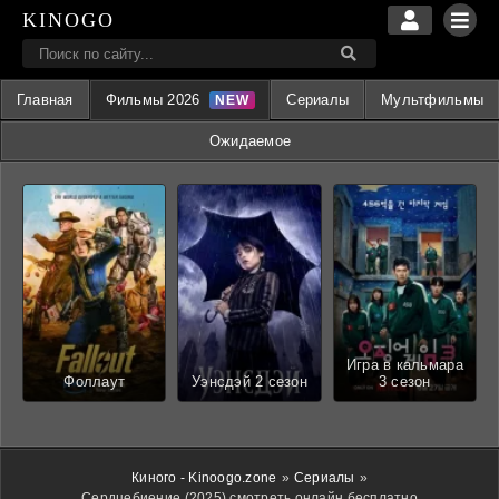
KINOGO
Главная
Фильмы 2026
Сериалы
Мультфильмы
Ожидаемое
Игра в кальмара
Фоллаут
Уэнсдэй 2 сезон
3 сезон
Киного - Kinoogo.zone
»
Сериалы
»
Сердцебиение (2025) смотреть онлайн бесплатно