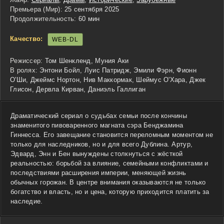
Премьера (Мир):
25 сентября 2025
Продолжительность:
60 мин
Качество:
WEB-DL
Режиссер:
Том Шенкленд, Муния Аки
В ролях:
Энтони Бойл, Луис Патридж, Эмили Фэрн, Фионн
О'Ши, Джеймс Нортон, Нив Маккормак, Шеймус О'Хара, Джек
Глисон, Дервла Кирван, Даниэль Галлиган
Драматический сериал о судьбах семьи после кончины
знаменитого пивоваренного магната сэра Бенджамина
Гиннесса. Его завещание становится переломным моментом не
только для наследников, но и для всего Дублина. Артур,
Эдвард, Энн и Бен вынуждены столкнуться с жёсткой
реальностью: борьбой за влияние, семейными конфликтами и
последствиями расширения империи, меняющей жизнь
обычных горожан. В центре внимания оказываются не только
богатство и власть, но и цена, которую приходится платить за
наследие.