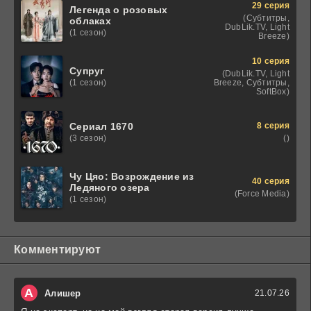
29 серия
Легенда о розовых
(Субтитры,
облаках
DubLik.TV, Light
(1 сезон)
Breeze)
10 серия
Супруг
(DubLik.TV, Light
Breeze, Субтитры,
(1 сезон)
SoftBox)
8 серия
Сериал 1670
()
(3 сезон)
Чу Цяо: Возрождение из
40 серия
Ледяного озера
(Force Media)
(1 сезон)
Комментируют
А
Алишер
21.07.26