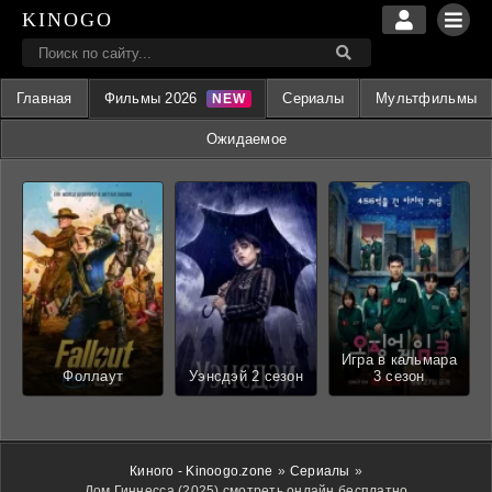
KINOGO
Главная
Фильмы 2026
Сериалы
Мультфильмы
Ожидаемое
Игра в кальмара
Фоллаут
Уэнсдэй 2 сезон
3 сезон
Киного - Kinoogo.zone
»
Сериалы
»
Дом Гиннесса (2025) смотреть онлайн бесплатно