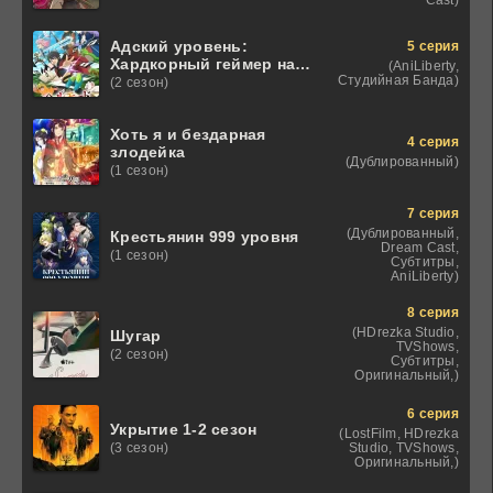
Адский уровень:
5 серия
Хардкорный геймер на
(AniLiberty,
самой высокой
Студийная Банда)
(2 сезон)
сложности в другом
мире
Хоть я и бездарная
4 серия
злодейка
(Дублированный)
(1 сезон)
7 серия
(Дублированный,
Крестьянин 999 уровня
Dream Cast,
(1 сезон)
Субтитры,
AniLiberty)
8 серия
(HDrezka Studio,
Шугар
TVShows,
(2 сезон)
Субтитры,
Оригинальный,)
6 серия
Укрытие 1-2 сезон
(LostFilm, HDrezka
Studio, TVShows,
(3 сезон)
Оригинальный,)