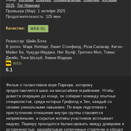
2025
,
Топ Новинки
Премьера (Мир):
1 октября 2025
Продолжительность:
125 мин
Качество:
WEB-DL
Режиссер:
Шейн Блэк
В ролях:
Марк Уолберг, Лакит Стэнфилд, Роза Салазар, Кигэн-
Майкл Ки, Чукуди Ивуджи, Нат Вулф, Гретхен Мол, Томас
Джейн, Тони Шэлуб, Хемки Мадера
6.1
Фильм о талантливом воре Паркерe, которому
предоставляется шанс на масштабное ограбление. Чтобы
довести операцию до конца, он собирает команду опытных
специалистов, среди которых Грофилд и Зен, каждый со
своими уникальными навыками. По мере подготовки к
преступлению отношения внутри группы становятся
напряжёнными, а скрытые мотивы участников всплывают
наружу. Паркеру приходится балансировать между доверием и
осторожностью, разрабатывая хитроумные стратегии и обходя