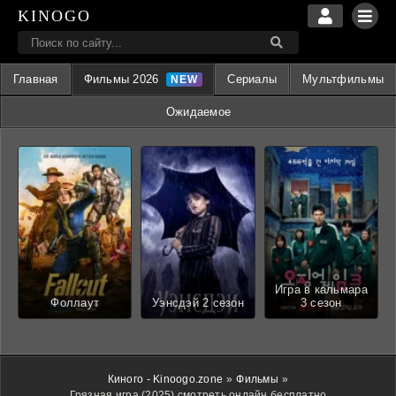
KINOGO
Главная
Фильмы 2026
Сериалы
Мультфильмы
Ожидаемое
Игра в кальмара
Фоллаут
Уэнсдэй 2 сезон
3 сезон
Киного - Kinoogo.zone
»
Фильмы
»
Грязная игра (2025) смотреть онлайн бесплатно