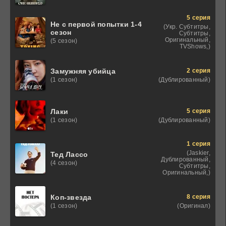
5 серия
Не с первой попытки 1-4
(Укр. Субтитры,
сезон
Субтитры,
Оригинальный,
(5 сезон)
TVShows,)
2 серия
Замужняя убийца
(Дублированный)
(1 сезон)
5 серия
Лаки
(Дублированный)
(1 сезон)
1 серия
(Jaskier,
Тед Лассо
Дублированный,
(4 сезон)
Субтитры,
Оригинальный,)
8 серия
Коп-звезда
(Оригинал)
(1 сезон)