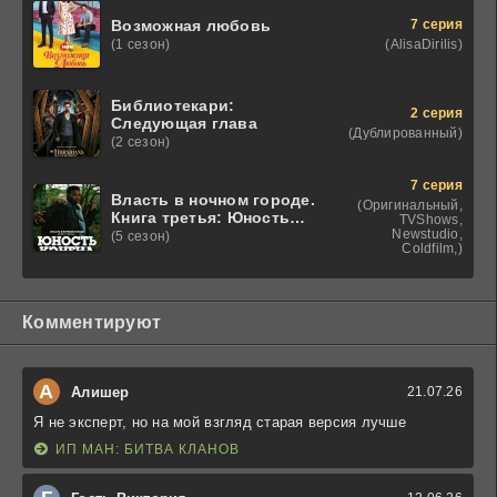
7 серия
Возможная любовь
(AlisaDirilis)
(1 сезон)
Библиотекари:
2 серия
Следующая глава
(Дублированный)
(2 сезон)
7 серия
Власть в ночном городе.
(Оригинальный,
Книга третья: Юность
TVShows,
Кэнена
Newstudio,
(5 сезон)
Coldfilm,)
Комментируют
А
Алишер
21.07.26
Я не эксперт, но на мой взгляд старая версия лучше
ИП МАН: БИТВА КЛАНОВ